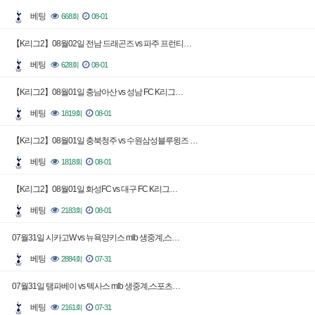
베팅
668회
08-01
【K리그2】08월02일 전남 드래곤즈 vs 파주 프런티…
베팅
628회
08-01
【K리그2】08월01일 충남아산 vs 성남 FC K리그…
베팅
1819회
08-01
【K리그2】08월01일 충북청주 vs 수원삼성블루윙즈 …
베팅
1818회
08-01
【K리그2】08월01일 화성FC vs 대구 FC K리그…
베팅
2183회
08-01
07월31일 시카고W vs 뉴욕양키스 mlb 생중계,스…
베팅
2884회
07-31
07월31일 탬파베이 vs 텍사스 mlb 생중계,스포츠…
베팅
2161회
07-31