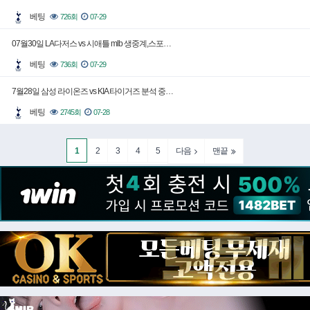
베팅
726회
07-29
07월30일 LA다저스 vs 시애틀 mlb 생중계,스포…
베팅
736회
07-29
7월28일 삼성 라이온즈 vs KIA 타이거즈 분석 중…
베팅
2745회
07-28
1
2
3
4
5
다음
맨끝