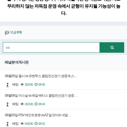
무리하지 않는 저득점 운영 속에서 균형이 유지될 가능성이 높
다.
댓글
0개
패널분석게시판
08월05일 첼시 vs 유벤투스 클럽친선경기 생중계,스…
베팅
2624회
08-05
08월06일 아스널 vs 레알 베티스 클럽친선경기 생중…
베팅
2615회
08-04
08월03일 PSV 에인트호벤 vs AZ 알크마르 네덜…
베팅
5410회
08-02