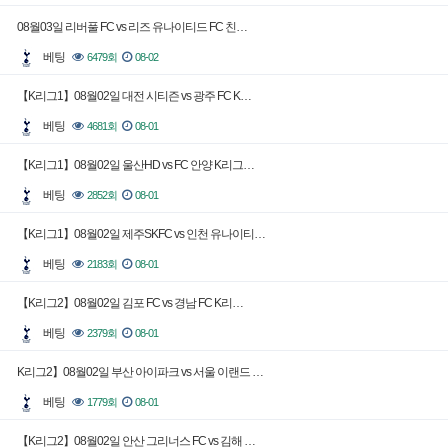
08월03일 리버풀 FC vs 리즈 유나이티드 FC 친…
베팅
6479회
08-02
【K리그1】08월02일 대전 시티즌 vs 광주 FC K…
베팅
4681회
08-01
【K리그1】08월02일 울산HD vs FC 안양 K리그…
베팅
2852회
08-01
【K리그1】08월02일 제주SKFC vs 인천 유나이티…
베팅
2183회
08-01
【K리그2】08월02일 김포 FC vs 경남 FC K리…
베팅
2379회
08-01
K리그2】08월02일 부산 아이파크 vs 서울 이랜드 …
베팅
1779회
08-01
【K리그2】08월02일 안산 그리너스 FC vs 김해 …