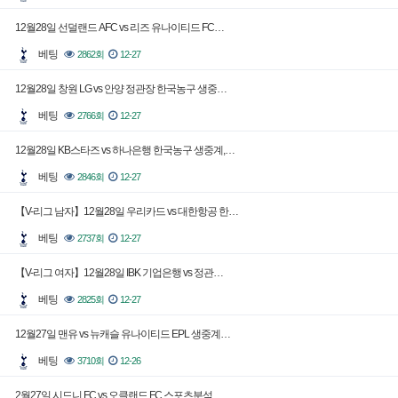
12월28일 선덜랜드 AFC vs 리즈 유나이티드 FC…
베팅
2862회
12-27
12월28일 창원 LG vs 안양 정관장 한국농구 생중…
베팅
2766회
12-27
12월28일 KB스타즈 vs 하나은행 한국농구 생중계,…
베팅
2846회
12-27
【V-리그 남자】12월28일 우리카드 vs 대한항공 한…
베팅
2737회
12-27
【V-리그 여자】12월28일 IBK 기업은행 vs 정관…
베팅
2825회
12-27
12월27일 맨유 vs 뉴캐슬 유나이티드 EPL 생중계…
베팅
3710회
12-26
2월27일 시드니 FC vs 오클랜드 FC 스포츠분석,…