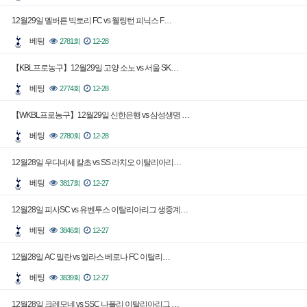
12월29일 멜버른 빅토리 FC vs 웰링턴 피닉스 F…
베팅
2781회
12-28
【KBL프로농구】12월29일 고양 소노 vs 서울 SK…
베팅
2774회
12-28
【WKBL프로농구】12월29일 신한은행 vs 삼성생명 …
베팅
2780회
12-28
12월28일 우디네세 칼초 vs SS 라치오 이탈리아리…
베팅
3817회
12-27
12월28일 피사SC vs 유벤투스 이탈리아리그 생중계…
베팅
3846회
12-27
12월28일 AC 밀란 vs 엘라스 베로나 FC 이탈리…
베팅
3839회
12-27
12월28일 크레모네 vs SSC 나폴리 이탈리아리그 …