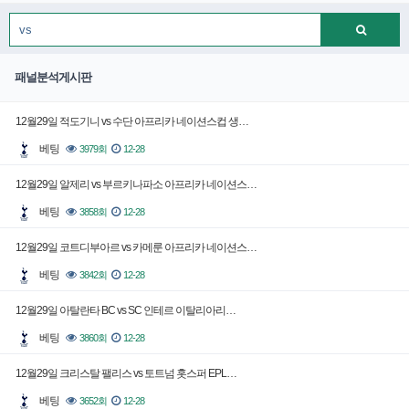
패널분석게시판
12월29일 적도기니 vs 수단 아프리카 네이션스컵 생…
베팅
3979회
12-28
12월29일 알제리 vs 부르키나파소 아프리카 네이션스…
베팅
3858회
12-28
12월29일 코트디부아르 vs 카메룬 아프리카 네이션스…
베팅
3842회
12-28
12월29일 아탈란타 BC vs SC 인테르 이탈리아리…
베팅
3860회
12-28
12월29일 크리스탈 팰리스 vs 토트넘 홋스퍼 EPL…
베팅
3652회
12-28