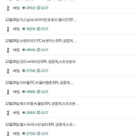
베팅
3791회
12-27
12월28일 아스널 vs 브라이턴 & 호브 앨비언 EP…
베팅
3637회
12-27
12월28일 브렌트퍼드 FC vs 본머스 EPL 생중계…
베팅
2804회
12-27
12월28일 번리 vs 에버턴 EPL 생중계,스포츠분석
베팅
2779회
12-27
12월28일 리버풀 FC vs 울버햄튼 EPL 생중계,…
베팅
2699회
12-27
12월28일 웨스트햄 vs 풀럼 EPL 생중계,스포츠분…
베팅
2695회
12-27
12월28일 첼시 vs 애스턴 빌라 EPL 생중계,스포…
베팅
2772회
12-27