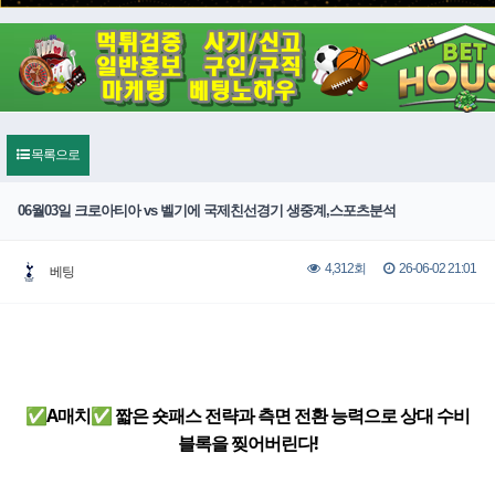
목록으로
06월03일 크로아티아 vs 벨기에 국제친선경기 생중계,스포츠분석
26-06-02 21:01
4,312회
베팅
✅A매치✅ 짧은 숏패스 전략과 측면 전환 능력으로 상대 수비
블록을 찢어버린다!