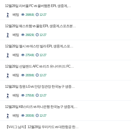
12월28일 리버풀 FC vs 울버햄튼 EPL 생중계,…
베팅
2686회
12-27
12월28일 웨스트햄 vs 풀럼 EPL 생중계,스포츠분…
베팅
2682회
12-27
12월28일 첼시 vs 애스턴 빌라 EPL 생중계,스포…
베팅
2754회
12-27
12월28일 선덜랜드 AFC vs 리즈 유나이티드 FC…
베팅
2839회
12-27
12월28일 창원 LG vs 안양 정관장 한국농구 생중…
베팅
2755회
12-27
12월28일 KB스타즈 vs 하나은행 한국농구 생중계,…
베팅
2830회
12-27
【V-리그 남자】12월28일 우리카드 vs 대한항공 한…