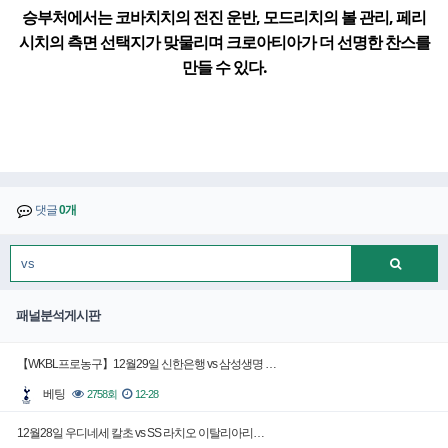
승부처에서는 코바치치의 전진 운반, 모드리치의 볼 관리, 페리
시치의 측면 선택지가 맞물리며 크로아티아가 더 선명한 찬스를
만들 수 있다.
댓글
0개
패널분석게시판
【WKBL프로농구】12월29일 신한은행 vs 삼성생명 …
베팅
2758회
12-28
12월28일 우디네세 칼초 vs SS 라치오 이탈리아리…