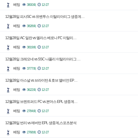
베팅
3800회
12-27
12월28일 피사SC vs 유벤투스 이탈리아리그 생중계…
베팅
3828회
12-27
12월28일 AC 밀란 vs 엘라스 베로나 FC 이탈리…
베팅
3819회
12-27
12월28일 크레모네 vs SSC 나폴리 이탈리아리그 …
베팅
3777회
12-27
12월28일 아스널 vs 브라이턴 & 호브 앨비언 EP…
베팅
3622회
12-27
12월28일 브렌트퍼드 FC vs 본머스 EPL 생중계…
베팅
2784회
12-27
12월28일 번리 vs 에버턴 EPL 생중계,스포츠분석
베팅
2768회
12-27