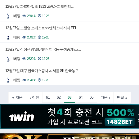
12월27일 파르마 칼초 1913 vs ACF 피오렌티…
베팅
2694회
12-26
12월27일 노팅엄 포레스트 vs 맨체스터 시티 EPL…
베팅
2801회
12-26
12월27일 삼성생명 vs BNK썸 한국농구 생중계,스…
베팅
2629회
12-26
12월27일 대구 한국가스공사 vs 서울 SK 한국농구…
베팅
2841회
12-26
61
62
63
64
65
처음
이전
다음
맨끝