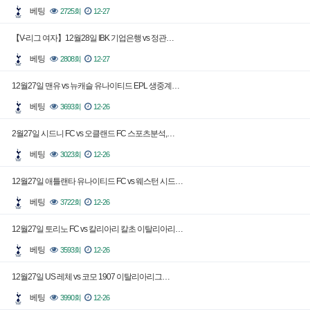
베팅
2725회
12-27
【V-리그 여자】12월28일 IBK 기업은행 vs 정관…
베팅
2808회
12-27
12월27일 맨유 vs 뉴캐슬 유나이티드 EPL 생중계…
베팅
3693회
12-26
2월27일 시드니 FC vs 오클랜드 FC 스포츠분석,…
베팅
3023회
12-26
12월27일 애틀랜타 유나이티드 FC vs 웨스턴 시드…
베팅
3722회
12-26
12월27일 토리노 FC vs 칼리아리 칼초 이탈리아리…
베팅
3593회
12-26
12월27일 US 레체 vs 코모 1907 이탈리아리그…
베팅
3990회
12-26