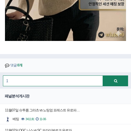
댓글
0개
패널분석게시판
11월07일 슈투름 그라츠 vs 노팅엄 포레스트 유로파…
베팅
3411회
11-06
11월07일 OGC 니스 vs SC 프라이부르크 유로파…