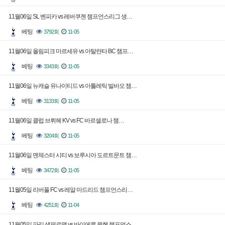
11월06일 SL 벤피카 vs 레버쿠젠 챔프언스리그 생…
베팅
3792회
11-05
11월06일 올림피크 마르세유 vs 아탈란타 BC 챔프…
베팅
3343회
11-05
11월06일 뉴캐슬 유나이티드 vs 아틀레틱 빌바오 챔…
베팅
3133회
11-05
11월06일 클럽 브뤼헤 KV vs FC 바르셀로나 챔…
베팅
3204회
11-05
11월06일 맨체스터 시티 vs 보루시아 도르트문트 챔…
베팅
3472회
11-05
11월05일 리버풀 FC vs 레알 마드리드 챔프언스리…
베팅
4251회
11-04
11월05일 파리 생제르맹 vs 바이에른 뮌헨 챔프언스…