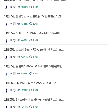
베팅
4361회
11-04
11월05일 유벤투스 vs 스포르팅 CP 챔프언스리그 …
베팅
4345회
11-04
11월05일 AT 마드리드 vs 루아얄 위니옹 생질루아…
베팅
4437회
11-04
11월05일 토트넘 홋스퍼 FC vs 코펜하겐 챔프언스…
베팅
4326회
11-04
11월05일 올림피아코스 vs PSV 에인트호벤 챔프언…
베팅
3368회
11-04
11월05일 FK 보되/글림트 vs AS 모나코 챔프언…
베팅
3234회
11-04
11월05일 SK 슬라비아 프라하 vs 아스널 챔프언스…
베팅
3214회
11-04