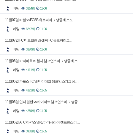
베팅
3114회
11-06
11월07일 바젤 vs FCSB 유로파리그 생중계,스포…
베팅
3247회
11-06
11월07일 FC 미트윌란 vs 셀틱 FC 유로파리그 …
베팅
3170회
11-06
11월06일 카라바흐 vs 첼시 챔프언스리그 생중계,스…
베팅
4111회
11-05
11월06일 파포스 FC vs 비야레알 챔프언스리그 생…
베팅
4121회
11-05
11월06일 인터 밀란 vs 카이라트 챔프언스리그 생중…
베팅
4259회
11-05
11월06일 AFC 아약스 vs 갈라타사라이 챔프언스리…
베팅
3981회
11-05