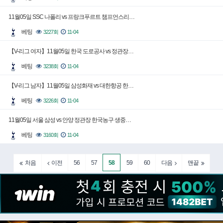
11월05일 SSC 나폴리 vs 프랑크푸르트 챔프언스리…
베팅
3227회
11-04
【V-리그 여자】11월05일 한국 도로공사 vs 정관장…
베팅
3238회
11-04
【V-리그 남자】11월05일 삼성화재 vs 대한항공 한…
베팅
3226회
11-04
11월05일 서울 삼성 vs 안양 정관장 한국농구 생중…
베팅
3160회
11-04
56
57
58
59
60
처음
이전
다음
맨끝