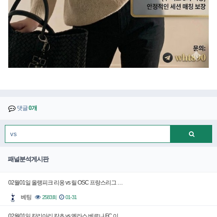
댓글
0개
패널분석게시판
02월01일 올랭피크 리옹 vs 릴 OSC 프랑스리그 …
베팅
2583회
01-31
02월01일 칼리아리 칼초 vs 엘라스 베로나 FC 이…