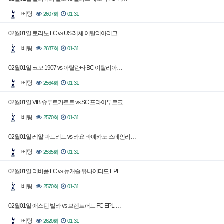
베팅
2607회
01-31
02월01일 토리노 FC vs US 레체 이탈리아리그 …
베팅
2687회
01-31
02월01일 코모 1907 vs 아탈란타 BC 이탈리아…
베팅
2564회
01-31
02월01일 VfB 슈투트가르트 vs SC 프라이부르크…
베팅
2570회
01-31
02월01일 레알 마드리드 vs 라요 바예카노 스페인리…
베팅
2535회
01-31
02월01일 리버풀 FC vs 뉴캐슬 유나이티드 EPL…
베팅
2570회
01-31
02월01일 애스턴 빌라 vs 브렌트퍼드 FC EPL …
베팅
2620회
01-31