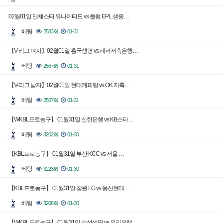
02월01일 맨체스터 유나이티드 vs 풀럼 EPL 생중…
베팅
2583회
01-31
【V-리그 여자】02월01일 흥국생명 vs 페퍼저축은행…
베팅
2567회
01-31
【V-리그 남자】02월01일 현대캐피탈 vs OK 저축…
베팅
2567회
01-31
【WKBL프로농구】 01월31일 신한은행 vs KB스타…
베팅
3202회
01-30
【KBL프로농구】 01월31일 부산 KCC vs 서울 …
베팅
3223회
01-30
【KBL프로농구】 01월31일 창원 LG vs 울산현대…
베팅
3208회
01-30
【WKBL프로농구】 01월31일 삼성생명 vs 우리은행…