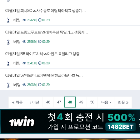
01월31일 피사SC vs 사수올로 이탈리아리그 생중계…
베팅
2612회
01-29
01월31일 프랑크푸르트 vs 레버쿠젠 독일리그 생중계…
베팅
2596회
01-29
01월31일 RB 라이프치히 vs 마인츠 독일리그 생중…
베팅
2541회
01-29
01월31일 SV 베르더 브레멘 vs 묀헨글라트바흐 독…
베팅
2603회
01-29
46
47
48
49
50
처음
이전
다음
맨끝