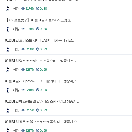
베팅
3174회
01-30
【KBL프로농구】 01월31일 서울 SK vs 고양 소…
베팅
3178회
01-30
01월31일 브리스톨 시티 FC vs 더비 카운티 잉글…
베팅
3286회
01-29
01월31일 랑스 vs 르아브르 프랑스리그 생중계,스포…
베팅
3287회
01-29
01월31일 라치오 vs 제노아 이탈리아리그 생중계,스…
베팅
3218회
01-29
01월31일 에스파뇰 vs 알라베스 스페인리그 생중계,…
베팅
3285회
01-29
01월31일 쾰른 vs 볼프스부르크 독일리그 생중계,스…
베팅
3267회
01-29