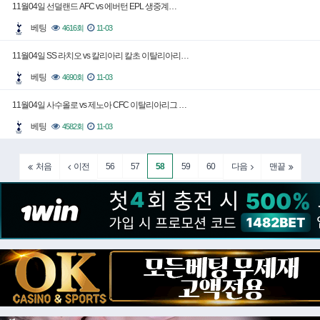
11월04일 선덜랜드 AFC vs 에버턴 EPL 생중계…
베팅
4616회
11-03
11월04일 SS 라치오 vs 칼리아리 칼초 이탈리아리…
베팅
4690회
11-03
11월04일 사수올로 vs 제노아 CFC 이탈리아리그 …
베팅
4582회
11-03
56
57
58
59
60
처음
이전
다음
맨끝