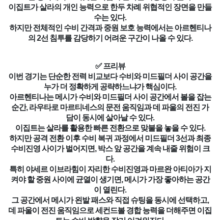
이집트가 살라의 개인 능력으로 한두 차례 위협적인 장면을 만들
수는 있다.
하지만 전체적인 수비 간격과 중원 보호 능력에서는 아르헨티나
의 2선 침투를 감당하기 어려운 구간이 나올 수 있다.
✅ 프리뷰
이번 경기는 단순한 전력 비교보다 수비와 미드필더 사이 공간을
누가 더 정확하게 공략하느냐가 핵심이다.
아르헨티나는 메시가 수비와 미드필더 사이 공간에서 볼을 잡는
순간, 라우타로 마르티네스의 문전 움직임과 데 파울의 전진 가
담이 동시에 살아날 수 있다.
이집트는 살라를 활용한 빠른 전환으로 맞불을 놓을 수 있다.
하지만 공격 전환 이후 수비 복귀 과정에서 미드필더 3선과 최종
수비진영 사이가 벌어지면, 박스 앞 공간을 계속 내줄 위험이 크
다.
특히 야세르 이브라힘이 자리한 수비진영과 마르완 아티아가 지
켜야 할 중원 사이에 균열이 생기면, 메시가 가장 좋아하는 공간
이 열린다.
그 공간에서 메시가 왼발 패스와 직접 슈팅을 동시에 선택하고,
데 파울이 전진 움직임으로 세컨드볼 경합 능력을 더해주면 이집