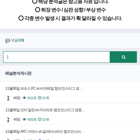
⭕ 해당 분석글은 참고용 자료 입니다.
⭕ 퇴장 변수 / 심판 성향 / 부상 변수
⭕ 각종 변수 발생 시 결과가 확 달라질 수 있습니다.
댓글
0개
패널분석게시판
11월06일 파포스 FC vs 비야레알 챔프언스리그 생…
베팅
4111회
11-05
11월06일 인터 밀란 vs 카이라트 챔프언스리그 생중…
베팅
4252회
11-05
11월06일 AFC 아약스 vs 갈라타사라이 챔프언스리…