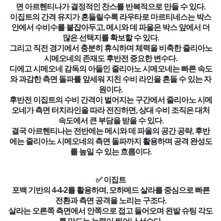
면 아르헨티나가 결정적인 찬스를 반복적으로 만들 수 있다.
이집트의 간격 유지가 흔들릴수록 라우타로 마르티네스는 박스
안에서 수비수를 붙잡아두고, 메시와 데 파울은 박스 앞에서 더
많은 선택지를 확보할 수 있다.
그리고 직전 경기에서 충분히 휴식하며 체력을 비축한 줄리아노
시메오네의 존재도 후반전 중요한 변수다.
디에고 시메오네 감독의 아들인 줄리아노 시메오네는 빠른 속도
와 과감한 측면 돌파를 앞세워 지친 수비 라인을 흔들 수 있는 자
원이다.
후반전 이집트의 수비 간격이 벌어지는 구간에서 줄리아노 시메
오네가 측면 터치라인을 따라 전진하면, 상대 수비 조직은 대처
속도에서 큰 부담을 받을 수 있다.
결국 아르헨티나는 전반에는 메시와 데 파울의 공간 공략, 후반
에는 줄리아노 시메오네의 측면 돌파까지 활용하며 공격 완성도
를 높일 수 있는 흐름이다.
✅ 이집트
포백 기반의 4-4-2를 활용하며, 모하메드 살라를 중심으로 빠른
전환과 측면 공격을 노리는 구조다.
살라는 오른쪽 측면에서 안쪽으로 접고 들어오며 왼발 슈팅 각도