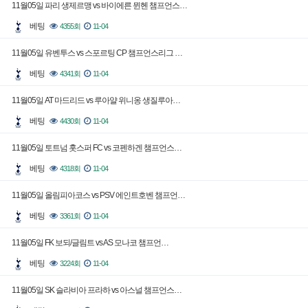
11월05일 파리 생제르맹 vs 바이에른 뮌헨 챔프언스…
베팅
4355회
11-04
11월05일 유벤투스 vs 스포르팅 CP 챔프언스리그 …
베팅
4341회
11-04
11월05일 AT 마드리드 vs 루아얄 위니옹 생질루아…
베팅
4430회
11-04
11월05일 토트넘 홋스퍼 FC vs 코펜하겐 챔프언스…
베팅
4318회
11-04
11월05일 올림피아코스 vs PSV 에인트호벤 챔프언…
베팅
3361회
11-04
11월05일 FK 보되/글림트 vs AS 모나코 챔프언…
베팅
3224회
11-04
11월05일 SK 슬라비아 프라하 vs 아스널 챔프언스…