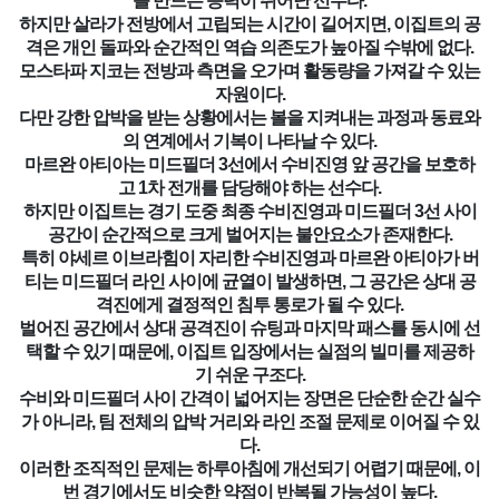
를 만드는 능력이 뛰어난 선수다.
하지만 살라가 전방에서 고립되는 시간이 길어지면, 이집트의 공
격은 개인 돌파와 순간적인 역습 의존도가 높아질 수밖에 없다.
모스타파 지코는 전방과 측면을 오가며 활동량을 가져갈 수 있는
자원이다.
다만 강한 압박을 받는 상황에서는 볼을 지켜내는 과정과 동료와
의 연계에서 기복이 나타날 수 있다.
마르완 아티아는 미드필더 3선에서 수비진영 앞 공간을 보호하
고 1차 전개를 담당해야 하는 선수다.
하지만 이집트는 경기 도중 최종 수비진영과 미드필더 3선 사이
공간이 순간적으로 크게 벌어지는 불안요소가 존재한다.
특히 야세르 이브라힘이 자리한 수비진영과 마르완 아티아가 버
티는 미드필더 라인 사이에 균열이 발생하면, 그 공간은 상대 공
격진에게 결정적인 침투 통로가 될 수 있다.
벌어진 공간에서 상대 공격진이 슈팅과 마지막 패스를 동시에 선
택할 수 있기 때문에, 이집트 입장에서는 실점의 빌미를 제공하
기 쉬운 구조다.
수비와 미드필더 사이 간격이 넓어지는 장면은 단순한 순간 실수
가 아니라, 팀 전체의 압박 거리와 라인 조절 문제로 이어질 수 있
다.
이러한 조직적인 문제는 하루아침에 개선되기 어렵기 때문에, 이
번 경기에서도 비슷한 약점이 반복될 가능성이 높다.