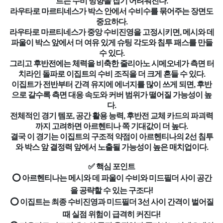
트는 수비 방향을 잡기 어려워진다.
라우타로 마르티네스가 박스 안에서 수비수를 묶어주는 장면도
중요하다.
라우타로 마르티네스가 중앙 수비진영을 고정시키면, 메시와 데
파울이 박스 앞에서 더 여유 있게 슈팅 각도와 침투 패스를 만들
수 있다.
그리고 후반전에는 체력을 비축한 줄리아노 시메오네가 측면 터
치라인 돌파로 이집트의 수비 조직을 더 크게 흔들 수 있다.
이집트가 전반부터 간격 유지에 에너지를 많이 쓰게 되면, 후반
으로 갈수록 측면 대응 속도와 커버 범위가 떨어질 가능성이 높
다.
전체적인 경기 템포, 공간 활용 능력, 후반전 교체 카드의 파괴력
까지 고려하면 아르헨티나 쪽 기대값이 더 높다.
결국 이 경기는 이집트의 구조적 약점이 아르헨티나의 2선 침투
와 박스 앞 결정력 앞에서 노출될 가능성이 높은 매치업이다.
✅ 핵심 포인트
⭕ 아르헨티나는 메시와 데 파울이 수비와 미드필더 사이 공간
을 공략할 수 있는 구조다!
⭕ 이집트는 최종 수비진영과 미드필더 3선 사이 간격이 벌어질
때 실점 위험이 급격히 커진다!