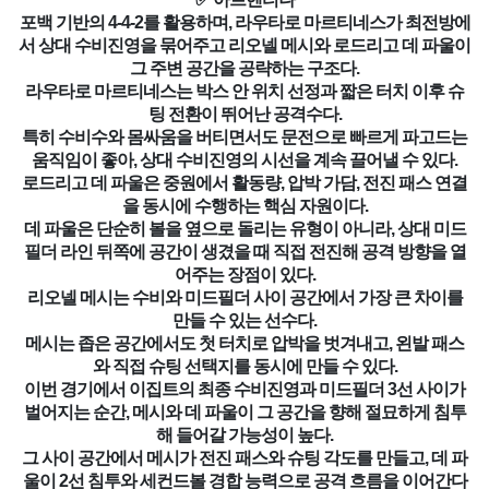
포백 기반의 4-4-2를 활용하며, 라우타로 마르티네스가 최전방에
서 상대 수비진영을 묶어주고 리오넬 메시와 로드리고 데 파울이
그 주변 공간을 공략하는 구조다.
라우타로 마르티네스는 박스 안 위치 선정과 짧은 터치 이후 슈
팅 전환이 뛰어난 공격수다.
특히 수비수와 몸싸움을 버티면서도 문전으로 빠르게 파고드는
움직임이 좋아, 상대 수비진영의 시선을 계속 끌어낼 수 있다.
로드리고 데 파울은 중원에서 활동량, 압박 가담, 전진 패스 연결
을 동시에 수행하는 핵심 자원이다.
데 파울은 단순히 볼을 옆으로 돌리는 유형이 아니라, 상대 미드
필더 라인 뒤쪽에 공간이 생겼을 때 직접 전진해 공격 방향을 열
어주는 장점이 있다.
리오넬 메시는 수비와 미드필더 사이 공간에서 가장 큰 차이를
만들 수 있는 선수다.
메시는 좁은 공간에서도 첫 터치로 압박을 벗겨내고, 왼발 패스
와 직접 슈팅 선택지를 동시에 만들 수 있다.
이번 경기에서 이집트의 최종 수비진영과 미드필더 3선 사이가
벌어지는 순간, 메시와 데 파울이 그 공간을 향해 절묘하게 침투
해 들어갈 가능성이 높다.
그 사이 공간에서 메시가 전진 패스와 슈팅 각도를 만들고, 데 파
울이 2선 침투와 세컨드볼 경합 능력으로 공격 흐름을 이어간다