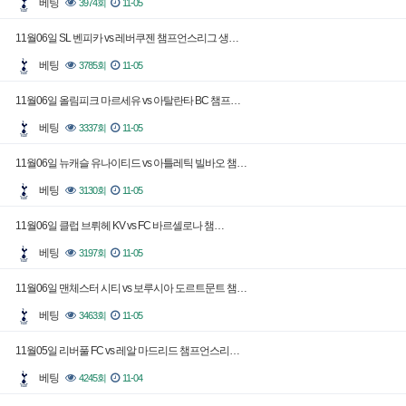
베팅
3974회
11-05
11월06일 SL 벤피카 vs 레버쿠젠 챔프언스리그 생…
베팅
3785회
11-05
11월06일 올림피크 마르세유 vs 아탈란타 BC 챔프…
베팅
3337회
11-05
11월06일 뉴캐슬 유나이티드 vs 아틀레틱 빌바오 챔…
베팅
3130회
11-05
11월06일 클럽 브뤼헤 KV vs FC 바르셀로나 챔…
베팅
3197회
11-05
11월06일 맨체스터 시티 vs 보루시아 도르트문트 챔…
베팅
3463회
11-05
11월05일 리버풀 FC vs 레알 마드리드 챔프언스리…
베팅
4245회
11-04