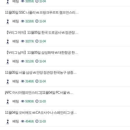
베팅
3205회
11-04
11월05일 SSC 나폴리 vs 프랑크푸르트 챔프언스리…
베팅
3218회
11-04
【V-리그 여자】11월05일 한국 도로공사 vs 정관장…
베팅
3227회
11-04
【V-리그 남자】11월05일 삼성화재 vs 대한항공 한…
베팅
3212회
11-04
11월05일 서울 삼성 vs 안양 정관장 한국농구 생중…
베팅
3148회
11-04
[AFC 아시아챔피언스리그] 11월04일 FC서울 vs…
베팅
5090회
11-03
11월04일 오비에도 vs CA 오사수나 스페인리그 생…
베팅
4546회
11-03