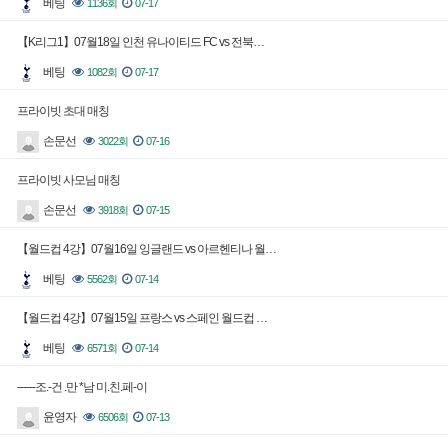
베팅
1136회
07-17
【K리그1】07월18일 인천 유나이티드 FC vs 전북…
베팅
1082회
07-17
프라이빗 초대 매칭
손문선
3022회
07-16
프라이빗 사모님 매칭
손문선
3918회
07-15
【월드컵 4강】07월16일 잉글랜드 vs 아르헨티나 월…
베팅
5562회
07-14
【월드컵 4강】07월15일 프랑스 vs 스페인 월드컵 …
베팅
6571회
07-14
------조.-건 .만 *남 미.친.페-이
윤영자
6506회
07-13