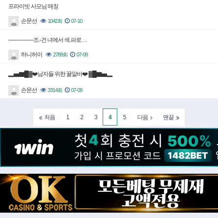
프라이빗 사모님 매칭
손문선
1042회
07-10
-----------------조.-건 녀에서 섹.파로…
하니허이
2789회
07-09
▂▅▇█▓❤️남자들 위한 꿀알바❤️ ▓█▇▅▂
손문선
3314회
07-09
1
2
3
4
5
처음
다음
맨끝