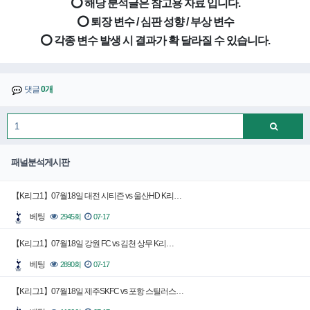
⭕ 해당 분석글은 참고용 자료 입니다.
⭕ 퇴장 변수 / 심판 성향 / 부상 변수
⭕ 각종 변수 발생 시 결과가 확 달라질 수 있습니다.
댓글
0개
패널분석게시판
【K리그1】07월18일 대전 시티즌 vs 울산HD K리…
베팅
2945회
07-17
【K리그1】07월18일 강원 FC vs 김천 상무 K리…
베팅
2890회
07-17
【K리그1】07월18일 제주SKFC vs 포항 스틸러스…