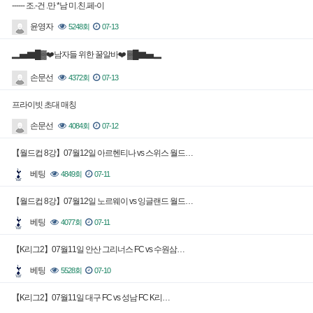
------ 조.-건 .만 *남 미.친.페-이
윤영자
5248회
07-13
▂▅▇█▓❤️남자들 위한 꿀알바❤️ ▓█▇▅▂
손문선
4372회
07-13
프라이빗 초대 매칭
손문선
4084회
07-12
【월드컵 8강】07월12일 아르헨티나 vs 스위스 월드…
베팅
4849회
07-11
【월드컵 8강】07월12일 노르웨이 vs 잉글랜드 월드…
베팅
4077회
07-11
【K리그2】07월11일 안산 그리너스 FC vs 수원삼…
베팅
5528회
07-10
【K리그2】07월11일 대구 FC vs 성남 FC K리…