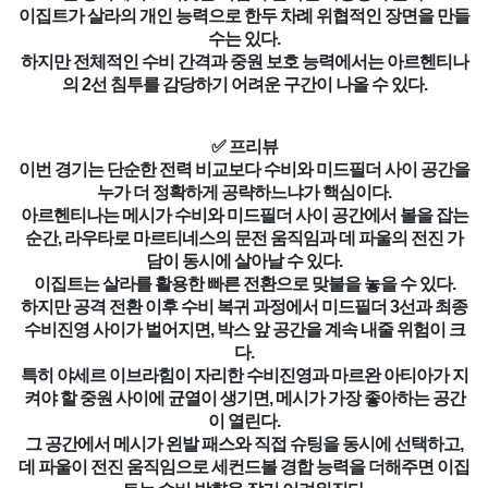
이집트가 살라의 개인 능력으로 한두 차례 위협적인 장면을 만들
수는 있다.
하지만 전체적인 수비 간격과 중원 보호 능력에서는 아르헨티나
의 2선 침투를 감당하기 어려운 구간이 나올 수 있다.
✅ 프리뷰
이번 경기는 단순한 전력 비교보다 수비와 미드필더 사이 공간을
누가 더 정확하게 공략하느냐가 핵심이다.
아르헨티나는 메시가 수비와 미드필더 사이 공간에서 볼을 잡는
순간, 라우타로 마르티네스의 문전 움직임과 데 파울의 전진 가
담이 동시에 살아날 수 있다.
이집트는 살라를 활용한 빠른 전환으로 맞불을 놓을 수 있다.
하지만 공격 전환 이후 수비 복귀 과정에서 미드필더 3선과 최종
수비진영 사이가 벌어지면, 박스 앞 공간을 계속 내줄 위험이 크
다.
특히 야세르 이브라힘이 자리한 수비진영과 마르완 아티아가 지
켜야 할 중원 사이에 균열이 생기면, 메시가 가장 좋아하는 공간
이 열린다.
그 공간에서 메시가 왼발 패스와 직접 슈팅을 동시에 선택하고,
데 파울이 전진 움직임으로 세컨드볼 경합 능력을 더해주면 이집