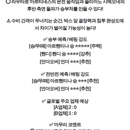
⭕ 라우타로 마르티네스의 문전 움직임과 줄리아노 시메오네의
후반 측면 돌파가 승부처를 만들 수 있다!
⚠️ 수비 간격이 무너지는 순간, 박스 앞 결정력과 침투 완성도에
서 차이가 벌어질 가능성이 높다!
✅ 승부 예측 / 베팅 강도
[승/무/패] 아르헨티나 승 ⭐⭐⭐⭐⭐ [주력]
[핸디] 핸디 승 ⭐⭐⭐⭐ [강추]
[언더오버] 언더 ⭐⭐⭐ [추천]
✅ 전반전 예측 / 베팅 강도
[승/무/패] 아르헨티나 승 ⭐⭐⭐ [추천]
[언더오버] 언더 ⭐⭐⭐ [추천]
✅ 글로벌 주요 업체 예상
[A업체] 2 : 0
[B업체]
1
: 0
✅ 마무리 코멘트