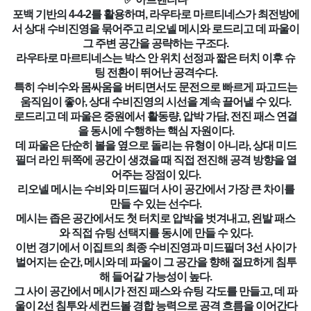
포백 기반의 4-4-2를 활용하며, 라우타로 마르티네스가 최전방에
서 상대 수비진영을 묶어주고 리오넬 메시와 로드리고 데 파울이
그 주변 공간을 공략하는 구조다.
라우타로 마르티네스는 박스 안 위치 선정과 짧은 터치 이후 슈
팅 전환이 뛰어난 공격수다.
특히 수비수와 몸싸움을 버티면서도 문전으로 빠르게 파고드는
움직임이 좋아, 상대 수비진영의 시선을 계속 끌어낼 수 있다.
로드리고 데 파울은 중원에서 활동량, 압박 가담, 전진 패스 연결
을 동시에 수행하는 핵심 자원이다.
데 파울은 단순히 볼을 옆으로 돌리는 유형이 아니라, 상대 미드
필더 라인 뒤쪽에 공간이 생겼을 때 직접 전진해 공격 방향을 열
어주는 장점이 있다.
리오넬 메시는 수비와 미드필더 사이 공간에서 가장 큰 차이를
만들 수 있는 선수다.
메시는 좁은 공간에서도 첫 터치로 압박을 벗겨내고, 왼발 패스
와 직접 슈팅 선택지를 동시에 만들 수 있다.
이번 경기에서 이집트의 최종 수비진영과 미드필더 3선 사이가
벌어지는 순간, 메시와 데 파울이 그 공간을 향해 절묘하게 침투
해 들어갈 가능성이 높다.
그 사이 공간에서 메시가 전진 패스와 슈팅 각도를 만들고, 데 파
울이 2선 침투와 세컨드볼 경합 능력으로 공격 흐름을 이어간다