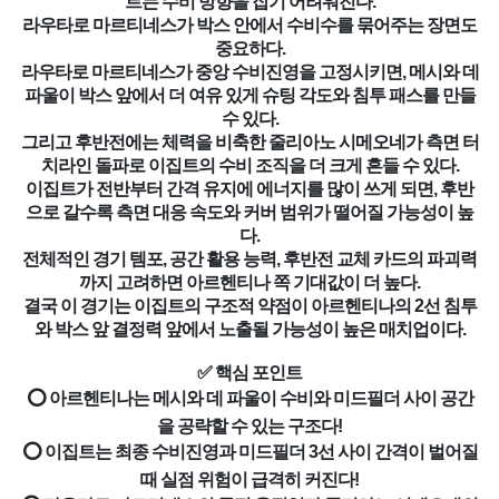
트는 수비 방향을 잡기 어려워진다.
라우타로 마르티네스가 박스 안에서 수비수를 묶어주는 장면도
중요하다.
라우타로 마르티네스가 중앙 수비진영을 고정시키면, 메시와 데
파울이 박스 앞에서 더 여유 있게 슈팅 각도와 침투 패스를 만들
수 있다.
그리고 후반전에는 체력을 비축한 줄리아노 시메오네가 측면 터
치라인 돌파로 이집트의 수비 조직을 더 크게 흔들 수 있다.
이집트가 전반부터 간격 유지에 에너지를 많이 쓰게 되면, 후반
으로 갈수록 측면 대응 속도와 커버 범위가 떨어질 가능성이 높
다.
전체적인 경기 템포, 공간 활용 능력, 후반전 교체 카드의 파괴력
까지 고려하면 아르헨티나 쪽 기대값이 더 높다.
결국 이 경기는 이집트의 구조적 약점이 아르헨티나의 2선 침투
와 박스 앞 결정력 앞에서 노출될 가능성이 높은 매치업이다.
✅ 핵심 포인트
⭕ 아르헨티나는 메시와 데 파울이 수비와 미드필더 사이 공간
을 공략할 수 있는 구조다!
⭕ 이집트는 최종 수비진영과 미드필더 3선 사이 간격이 벌어질
때 실점 위험이 급격히 커진다!