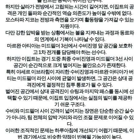
를 만드는 능력이 뛰어난 선수다.
하지만 살라가 전방에서 고립되는 시간이 길어지면, 이집트의 공
격은 개인 돌파와 순간적인 역습 의존도가 높아질 수밖에 없다.
모스타파 지코는 전방과 측면을 오가며 활동량을 가져갈 수 있는
자원이다.
다만 강한 압박을 받는 상황에서는 볼을 지켜내는 과정과 동료와
의 연계에서 기복이 나타날 수 있다.
마르완 아티아는 미드필더 3선에서 수비진영 앞 공간을 보호하
고
1
차 전개를 담당해야 하는 선수다.
하지만 이집트는 경기 도중 최종 수비진영과 미드필더 3선 사이
공간이 순간적으로 크게 벌어지는 불안요소가 존재한다.
특히 야세르 이브라힘이 자리한 수비진영과 마르완 아티아가 버
티는 미드필더 라인 사이에 균열이 발생하면, 그 공간은 상대 공
격진에게 결정적인 침투 통로가 될 수 있다.
벌어진 공간에서 상대 공격진이 슈팅과 마지막 패스를 동시에 선
택할 수 있기 때문에, 이집트 입장에서는 실점의 빌미를 제공하
기 쉬운 구조다.
수비와 미드필더 사이 간격이 넓어지는 장면은 단순한 순간 실수
가 아니라, 팀 전체의 압박 거리와 라인 조절 문제로 이어질 수 있
다.
이러한 조직적인 문제는 하루아침에 개선되기 어렵기 때문에, 이
번 경기에서도 비슷한 약점이 반복될 가능성이 높다.