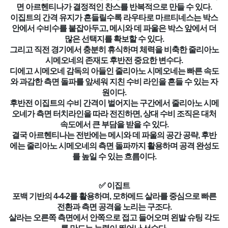
면 아르헨티나가 결정적인 찬스를 반복적으로 만들 수 있다.
이집트의 간격 유지가 흔들릴수록 라우타로 마르티네스는 박스
안에서 수비수를 붙잡아두고, 메시와 데 파울은 박스 앞에서 더
많은 선택지를 확보할 수 있다.
그리고 직전 경기에서 충분히 휴식하며 체력을 비축한 줄리아노
시메오네의 존재도 후반전 중요한 변수다.
디에고 시메오네 감독의 아들인 줄리아노 시메오네는 빠른 속도
와 과감한 측면 돌파를 앞세워 지친 수비 라인을 흔들 수 있는 자
원이다.
후반전 이집트의 수비 간격이 벌어지는 구간에서 줄리아노 시메
오네가 측면 터치라인을 따라 전진하면, 상대 수비 조직은 대처
속도에서 큰 부담을 받을 수 있다.
결국 아르헨티나는 전반에는 메시와 데 파울의 공간 공략, 후반
에는 줄리아노 시메오네의 측면 돌파까지 활용하며 공격 완성도
를 높일 수 있는 흐름이다.
✅ 이집트
포백 기반의 4-4-2를 활용하며, 모하메드 살라를 중심으로 빠른
전환과 측면 공격을 노리는 구조다.
살라는 오른쪽 측면에서 안쪽으로 접고 들어오며 왼발 슈팅 각도