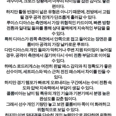
격수이며, 크로스 상황에서 마무리 타이밍을 잡는 감각도 좋은
편이다.
하지만 활동 반경이 넓은 유형은 아니기 때문에, 전방에서 고립
될 경우 공격 전개가 단조롭게 흘러갈 수 있다.
루이스 디아스는 측면에서 가장 위협적인 카드이며, 빠른 방향
전환과 일대일 돌파를 통해 상대 풀백에게 지속적인 부담을 줄
수 있다.
특히 디아스가 왼쪽 측면에서 안쪽으로 접고 들어오는 장면은 콜
롬비아 공격의 가장 날카로운 루트다.
다만 디아스의 개인 돌파가 막히거나 주변 지원 타이밍이 늦어질
경우, 공격이 측면에서 끊기며 다시 수비 전환 부담으로 이어질
수 있다.
하메스 로드리게스는 여전히 왼발 패스 감각과 킥 정확도가 좋은
선수이며, 세트피스와 박스 근처 전진 패스에서 차이를 만들 수
있다.
하지만 경기 템포가 빠르게 오르내리는 구간에서는 수비 전환 속
도와 압박 지속력에서 부담이 생길 수 있다.
콜롬비아는 남미 팀 특유의 개인 기술과 기본기에서 분명 높은
완성도를 갖춘 팀이다.
그래서 선수 개인 기량만 놓고 보면 콜롬비아 쪽이 더 화려하고
위협적으로 보일 수 있다.
하지만 이번 맞대결을 단순히 개인 능력만으로 판단하면 위험하