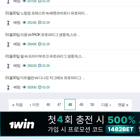
베팅
2675회
01-29
01월30일 노팅엄 포레스트 vs 페렌츠바로시 유로파리…
베팅
2514회
01-29
01월30일 리옹 vs PAOK 유로파리그 생중계,스포…
베팅
2594회
01-29
01월30일 릴 vs 프라이부르크 유로파리그 생중계,스…
베팅
2562회
01-29
01월30일 미트윌란 vs 디나모 자그레브 유로파리그 …
베팅
2626회
01-29
46
47
48
49
50
처음
이전
다음
맨끝