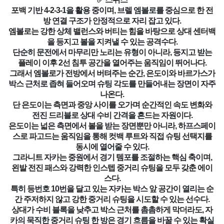
포백 기반 4-2-3-1을 활용 중이며, 브렐 엠볼로를 중심으로 한 전
방 연결 구조가 안정적으로 자리 잡고 있다.
엠볼로는 강한 상체 밸런스와 버티는 힘을 바탕으로 상대 센터백
을 등지고 볼을 지켜낼 수 있는 공격수다.
단순히 문전에서 마무리만 노리는 유형이 아니라, 등지고 받는
플레이 이후 2선 침투 공간을 열어주는 움직임이 뛰어나다.
그래서 엠볼로가 전방에서 버텨주는 순간, 은도이와 바르가스가
박스 근처로 좁혀 들어오며 슈팅 각도를 만들어내는 장면이 자주
나온다.
단 은도이는 측면과 중앙 사이를 오가며 순간적인 속도 변화와
전진 드리블로 상대 수비 간격을 흔드는 자원이다.
은도이는 넓은 측면에서 볼을 받는 장면뿐만 아니라, 하프스페이
스로 파고드는 움직임을 통해 컷백 루트와 직접 슈팅 선택지를
동시에 열어줄 수 있다.
그라니트 자카는 중원에서 경기 템포를 조절하는 핵심 축이며,
왼발 전진 패스와 강력한 인스텝 중거리 슈팅을 모두 갖춘 에이
스다.
특히 등번호 10번을 달고 있는 자카는 박스 앞 공간이 열리는 순
간 주저하지 않고 강한 중거리 슈팅을 시도할 수 있는 선수다.
상대가 수비 블록을 낮추고 박스 근처를 촘촘하게 막더라도, 자
카의 묵직한 중거리 슈팅 한 방은 경기 흐름을 바꿀 수 있는 확실