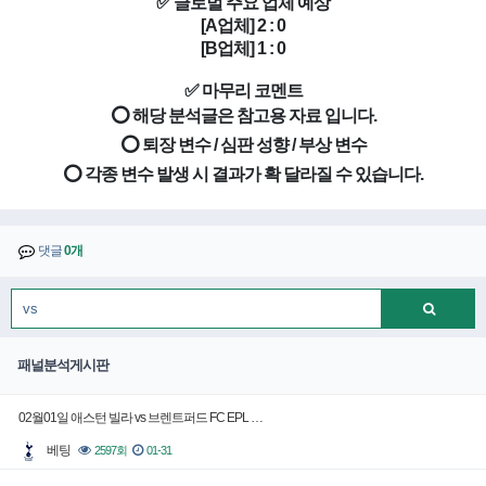
✅ 글로벌 주요 업체 예상
[A업체] 2 : 0
[B업체] 1 : 0
✅ 마무리 코멘트
⭕ 해당 분석글은 참고용 자료 입니다.
⭕ 퇴장 변수 / 심판 성향 / 부상 변수
⭕ 각종 변수 발생 시 결과가 확 달라질 수 있습니다.
댓글
0개
패널분석게시판
02월01일 애스턴 빌라 vs 브렌트퍼드 FC EPL …
베팅
2597회
01-31