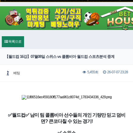
목록으로
【월드컵 16강】07월08일 스위스 vs 콜롬비아 월드컵 스포츠분석 중계
26-07-07 23:28
5,455회
베팅
✅월드컵✅ 남미 팀 콜롬비아 선수들의 개인 기량만 믿고 덤비
면? 큰코다칠 수 있는 경기!
✅ 스위스