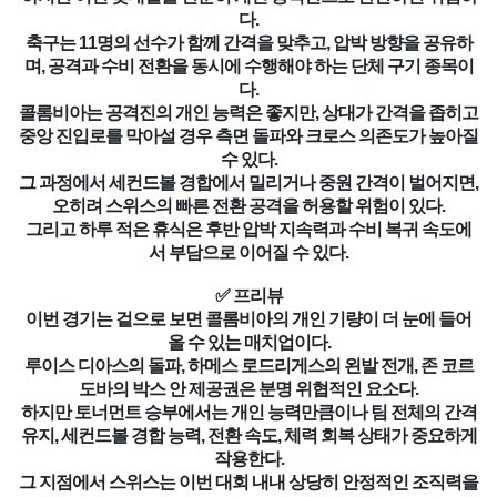
다.
축구는 11명의 선수가 함께 간격을 맞추고, 압박 방향을 공유하
며, 공격과 수비 전환을 동시에 수행해야 하는 단체 구기 종목이
다.
콜롬비아는 공격진의 개인 능력은 좋지만, 상대가 간격을 좁히고
중앙 진입로를 막아설 경우 측면 돌파와 크로스 의존도가 높아질
수 있다.
그 과정에서 세컨드볼 경합에서 밀리거나 중원 간격이 벌어지면,
오히려 스위스의 빠른 전환 공격을 허용할 위험이 있다.
그리고 하루 적은 휴식은 후반 압박 지속력과 수비 복귀 속도에
서 부담으로 이어질 수 있다.
✅ 프리뷰
이번 경기는 겉으로 보면 콜롬비아의 개인 기량이 더 눈에 들어
올 수 있는 매치업이다.
루이스 디아스의 돌파, 하메스 로드리게스의 왼발 전개, 존 코르
도바의 박스 안 제공권은 분명 위협적인 요소다.
하지만 토너먼트 승부에서는 개인 능력만큼이나 팀 전체의 간격
유지, 세컨드볼 경합 능력, 전환 속도, 체력 회복 상태가 중요하게
작용한다.
그 지점에서 스위스는 이번 대회 내내 상당히 안정적인 조직력을