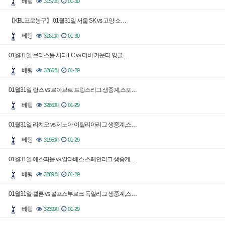
베팅
3157회
01-30
【KBL프로농구】 01월31일 서울 SK vs 고양 소…
베팅
3161회
01-30
01월31일 브리스톨 시티 FC vs 더비 카운티 잉글…
베팅
3266회
01-29
01월31일 랑스 vs 르아브르 프랑스리그 생중계,스포…
베팅
3266회
01-29
01월31일 라치오 vs 제노아 이탈리아리그 생중계,스…
베팅
3195회
01-29
01월31일 에스파뇰 vs 알라베스 스페인리그 생중계,…
베팅
3269회
01-29
01월31일 쾰른 vs 볼프스부르크 독일리그 생중계,스…
베팅
3239회
01-29