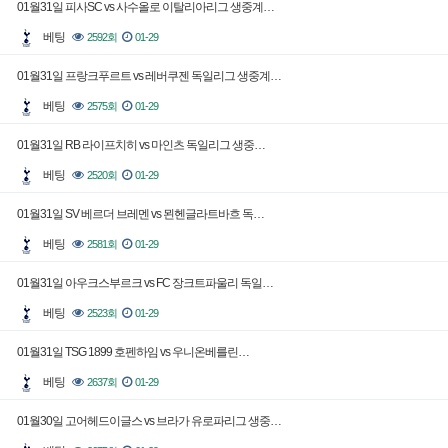
01월31일 피사SC vs 사수올로 이탈리아리그 생중계…
베팅
2592회
01-29
01월31일 프랑크푸르트 vs 레버쿠젠 독일리그 생중계…
베팅
2575회
01-29
01월31일 RB 라이프치히 vs 마인츠 독일리그 생중…
베팅
2520회
01-29
01월31일 SV 베르더 브레멘 vs 묀헨글라트바흐 독…
베팅
2581회
01-29
01월31일 아우크스부르크 vs FC 장크트파울리 독일…
베팅
2523회
01-29
01월31일 TSG 1899 호펜하임 vs 우니온베를린…
베팅
2637회
01-29
01월30일 고어헤드이글스 vs 브라가 유로파리그 생중…