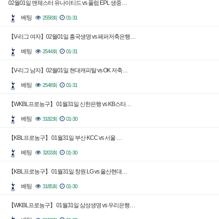
02월01일 맨체스터 유나이티드 vs 풀럼 EPL 생중…
베팅
2558회
01-31
【V-리그 여자】02월01일 흥국생명 vs 페퍼저축은행…
베팅
2544회
01-31
【V-리그 남자】02월01일 현대캐피탈 vs OK 저축…
베팅
2548회
01-31
【WKBL프로농구】 01월31일 신한은행 vs KB스타…
베팅
3182회
01-30
【KBL프로농구】 01월31일 부산 KCC vs 서울 …
베팅
3203회
01-30
【KBL프로농구】 01월31일 창원 LG vs 울산현대…
베팅
3185회
01-30
【WKBL프로농구】 01월31일 삼성생명 vs 우리은행…