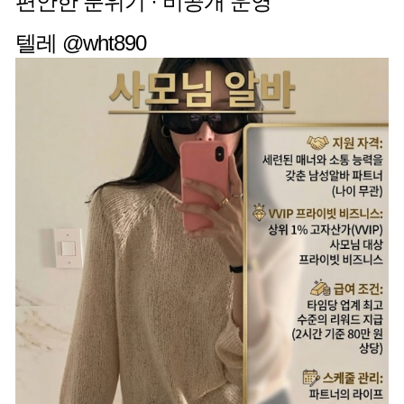
편안한 분위기 · 비공개 운영
텔레 @wht890