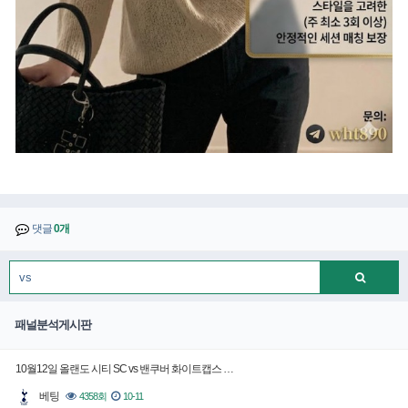
댓글
0개
패널분석게시판
10월12일 올랜도 시티 SC vs 밴쿠버 화이트캡스 …
베팅
4358회
10-11