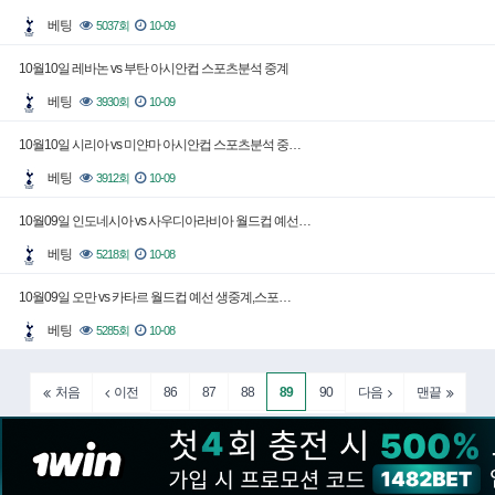
베팅
5037회
10-09
10월10일 레바논 vs 부탄 아시안컵 스포츠분석 중계
베팅
3930회
10-09
10월10일 시리아 vs 미얀마 아시안컵 스포츠분석 중…
베팅
3912회
10-09
10월09일 인도네시아 vs 사우디아라비아 월드컵 예선…
베팅
5218회
10-08
10월09일 오만 vs 카타르 월드컵 예선 생중계,스포…
베팅
5285회
10-08
86
87
88
89
90
처음
이전
다음
맨끝