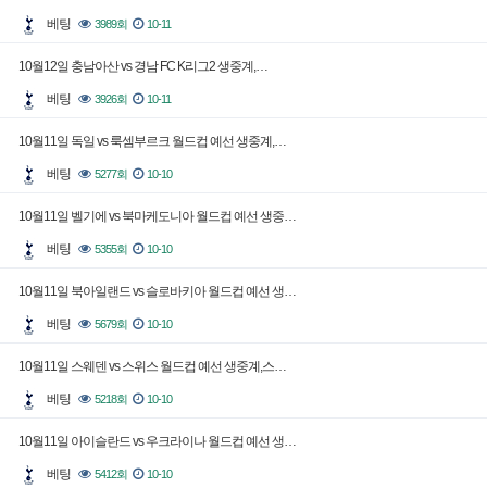
베팅
3989회
10-11
10월12일 충남아산 vs 경남 FC K리그2 생중계,…
베팅
3926회
10-11
10월11일 독일 vs 룩셈부르크 월드컵 예선 생중계,…
베팅
5277회
10-10
10월11일 벨기에 vs 북마케도니아 월드컵 예선 생중…
베팅
5355회
10-10
10월11일 북아일랜드 vs 슬로바키아 월드컵 예선 생…
베팅
5679회
10-10
10월11일 스웨덴 vs 스위스 월드컵 예선 생중계,스…
베팅
5218회
10-10
10월11일 아이슬란드 vs 우크라이나 월드컵 예선 생…
베팅
5412회
10-10