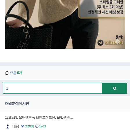
댓글
0개
패널분석게시판
12월21일 울버햄튼 vs 브렌트퍼드 FC EPL 생중…
베팅
2691회
12-21