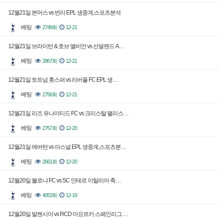
12월21일 본머스 vs 번리 EPL 생중계,스포츠분석
베팅
2749회
12-21
12월21일 브라이턴 & 호브 앨비언 vs 선덜랜드 A…
베팅
2867회
12-21
12월21일 토트넘 홋스퍼 vs 리버풀 FC EPL 생…
베팅
2756회
12-21
12월21일 리즈 유나이티드 FC vs 크리스탈 팰리스…
베팅
2757회
12-20
12월21일 에버턴 vs 아스널 EPL 생중계,스포츠분…
베팅
2661회
12-20
12월20일 볼로냐 FC vs SC 인테르 이탈리아 축…
베팅
4053회
12-19
12월20일 발렌시아 vs RCD 마요르카 스페인리그 …