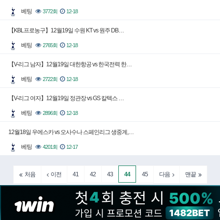
베팅
3772회
12-18
【KBL프로농구】12월19일 수원 KT vs 원주 DB…
베팅
2765회
12-18
【V-리그 남자】12월19일 대한항공 vs 한국전력 한…
베팅
2722회
12-18
【V-리그 여자】12월19일 정관장 vs GS 칼텍스 …
베팅
2896회
12-18
12월18일 우에스카 vs 오사수나 스페인리그 생중계,…
베팅
4201회
12-17
41
42
43
44
45
처음
이전
다음
맨끝