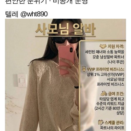
편안한 분위기 · 비공개 운영
텔레 @wht890