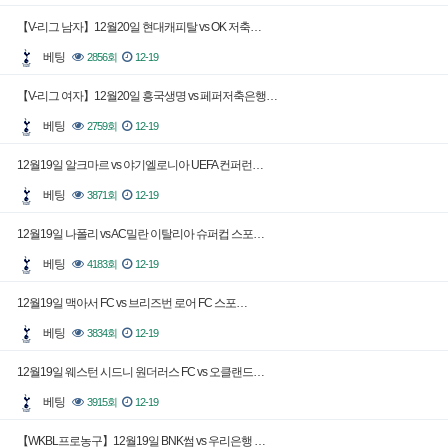
【V-리그 남자】12월20일 현대캐피탈 vs OK 저축…
베팅
2856회
12-19
【V-리그 여자】12월20일 흥국생명 vs 페퍼저축은행…
베팅
2759회
12-19
12월19일 알크마르 vs 야기엘로니아 UEFA 컨퍼런…
베팅
3871회
12-19
12월19일 나폴리 vs AC밀란 이탈리아 슈퍼컵 스포…
베팅
4183회
12-19
12월19일 맥아서 FC vs 브리즈번 로어 FC 스포…
베팅
3834회
12-19
12월19일 웨스턴 시드니 원더러스 FC vs 오클랜드…
베팅
3915회
12-19
【WKBL프로농구】12월19일 BNK썸 vs 우리은행 …