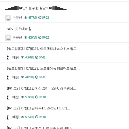
▂▅▇█▓❤️남자들 위한 꿀알바❤️ ▓█▇▅▂
손문선
4377회
07-13
프라이빗 초대 매칭
손문선
4094회
07-12
【월드컵 8강】07월12일 아르헨티나 vs 스위스 월드…
베팅
4894회
07-11
【월드컵 8강】07월12일 노르웨이 vs 잉글랜드 월드…
베팅
4123회
07-11
【K리그2】07월11일 안산 그리너스 FC vs 수원삼…
베팅
5580회
07-10
【K리그2】07월11일 대구 FC vs 성남 FC K리…
베팅
5554회
07-10
【K리그2】07월11일 화성FC vs 파주 프런티어 K…