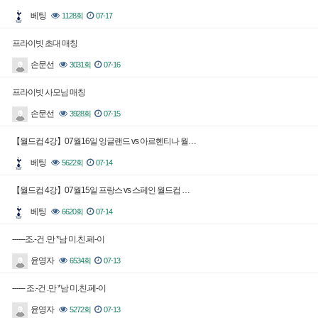
베팅
1128회
07-17
프라이빗 초대 매칭
손문선
3031회
07-16
프라이빗 사모님 매칭
손문선
3928회
07-15
【월드컵 4강】07월16일 잉글랜드 vs 아르헨티나 월…
베팅
5622회
07-14
【월드컵 4강】07월15일 프랑스 vs 스페인 월드컵 …
베팅
6620회
07-14
------조.-건 .만 *남 미.친.페-이
윤영자
6534회
07-13
------ 조.-건 .만 *남 미.친.페-이
윤영자
5272회
07-13