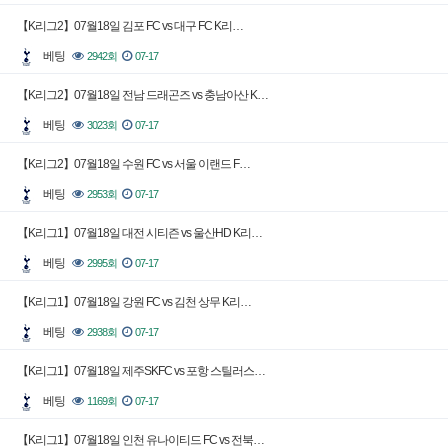
【K리그2】07월18일 김포 FC vs 대구 FC K리…
베팅
2942회
07-17
【K리그2】07월18일 전남 드래곤즈 vs 충남아산 K…
베팅
3023회
07-17
【K리그2】07월18일 수원 FC vs 서울 이랜드 F…
베팅
2953회
07-17
【K리그1】07월18일 대전 시티즌 vs 울산HD K리…
베팅
2995회
07-17
【K리그1】07월18일 강원 FC vs 김천 상무 K리…
베팅
2938회
07-17
【K리그1】07월18일 제주SKFC vs 포항 스틸러스…
베팅
1169회
07-17
【K리그1】07월18일 인천 유나이티드 FC vs 전북…