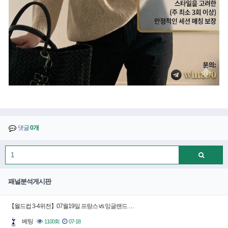
댓글
0개
패널분석게시판
【월드컵 3-4위전】07월19일 프랑스 vs 잉글랜드 …
베팅
1100회
07-18