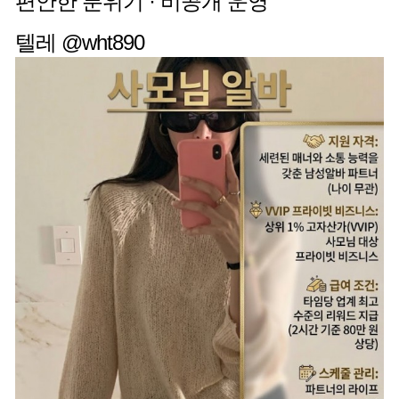
편안한 분위기 · 비공개 운영
텔레 @wht890