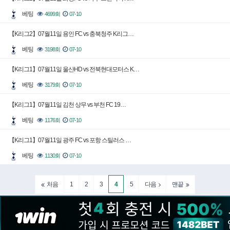
베팅
4699회
07-10
【K리그2】07월11일 용인 FC vs 충북청주 K리그…
베팅
3198회
07-10
【K리그1】07월11일 울산HD vs 전북현대모터스 K…
베팅
3179회
07-10
【K리그1】07월11일 김천 상무 vs 부천 FC 19…
베팅
1176회
07-10
【K리그1】07월11일 광주 FC vs 포항 스틸러스 …
베팅
1130회
07-10
1
2
3
4
5
처음
다음
맨끝