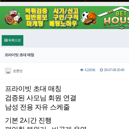
목록으로
프라이빗 초대 매칭
26-07-08 20:49
4,193회
손문선
프라이빗 초대 매칭
검증된 사모님 회원 연결
남성 전용 자유 스케줄
기본 2시간 진행