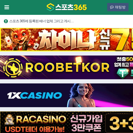
채팅방
스포츠 365에 등록된 배너 업체 그리고 게시…