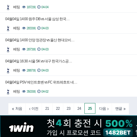
베팅
1872회
04-04
04월04일 14:00 원주 DB vs 서울 삼성 한국…
베팅
2833회
04-03
04월04일 14:00 안양 정관장 vs 울산 현대모비…
베팅
2873회
04-03
04월04일 16:30 서울 SK vs 대구 한국가스공…
베팅
2887회
04-03
04월04일 PSV 에인트호벤 vs FC 위트레흐트 네…
베팅
3503회
04-02
21
22
23
24
25
처음
이전
다음
맨끝