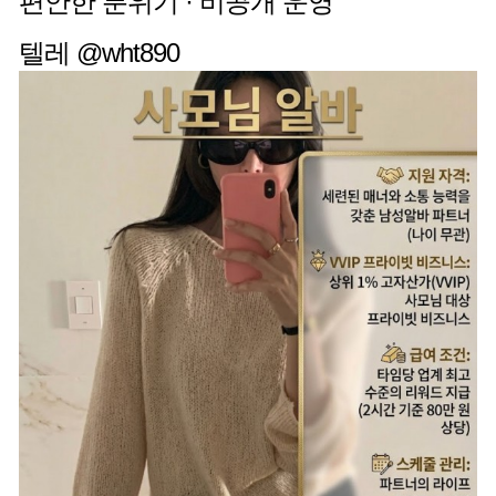
편안한 분위기 · 비공개 운영
텔레 @wht890