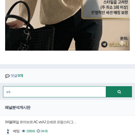
댓글
0개
패널분석게시판
04월06일 르아브르 AC vs AJ 오세르 프랑스리그…
베팅
1589회
04-05