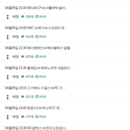
04월05일 21:00 헤타페 CF vs 아틀레틱 빌바…
베팅
1904회
04-04
04월05일 23:45 NAC 브레다 vs 스파르타 로…
베팅
1614회
04-04
04월05일 21:30 헤이렌베인 vs 헤라클레스 알멜…
베팅
1870회
04-04
04월05일 21:30 폴랜담 vs 페예노르트 네덜란드…
베팅
1872회
04-04
04월05일 19:15 고 어헤드 이글스 vs FC 즈…
베팅
1911회
04-04
04월05일 14:00 창원 LG vs 부산 KCC 한…
베팅
1767회
04-04
04월05일 13:30 GS 칼텍스 vs 한국 도로공사…