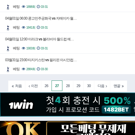
베팅
1898회
03-31
04월01일 06:00 콩고민주공화국
vs
자메이카 월…
베팅
1841회
03-31
04월01일 12:00 이라크
vs
볼리비아 월드컵 예…
베팅
1900회
03-31
03월31일 23:00 타지키스탄
vs
필리핀 아시안컵…
베팅
2884회
03-30
26
27
28
29
30
처음
이전
다음
맨끝