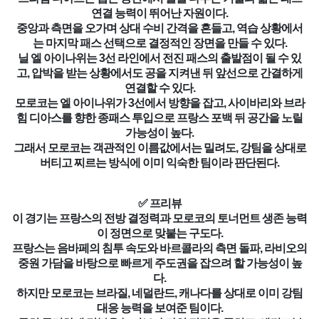
연결 능력이 뛰어난 자원이다.
중앙과 측면을 오가며 상대 수비 간격을 흔들고, 역습 상황에서
는 마지막 패스 선택으로 결정적인 장면을 만들 수 있다.
닐 엘 아이나위는 3선 라인에서 전진 패스의 출발점이 될 수 있
고, 압박을 받는 상황에서도 공을 지켜낸 뒤 앞선으로 간결하게
연결할 수 있다.
모로코는 엘 아이나위가 3선에서 방향을 잡고, 사이바리와 브라
힘 디아스를 향한 종패스 투입으로 프랑스 포백 뒤 공간을 노릴
가능성이 높다.
그래서 모로코는 객관적인 이름값에서는 밀려도, 강팀을 상대로
버티고 찌르는 방식에 이미 익숙한 팀이라 판단된다.
✅ 프리뷰
이 경기는 프랑스의 전방 결정력과 모로코의 토너먼트 생존 능력
이 정면으로 맞붙는 구도다.
프랑스는 음바페의 침투 속도와 바르콜라의 측면 돌파, 라비오의
중원 가담을 바탕으로 빠르게 주도권을 잡으려 할 가능성이 높
다.
하지만 모로코는 브라질, 네덜란드, 캐나다를 상대로 이미 강팀
대응 능력을 보여준 팀이다.