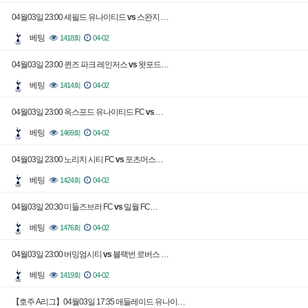
04월03일 23:00 셰필드 유나이티드
vs
스완지 …
베팅
1418회
04-02
04월03일 23:00 퀸즈 파크 레인저스
vs
왓포드…
베팅
1414회
04-02
04월03일 23:00 옥스포드 유나이티드 FC
vs
…
베팅
1469회
04-02
04월03일 23:00 노리치 시티 FC
vs
포츠머스…
베팅
1424회
04-02
04월03일 20:30 미들즈브러 FC
vs
밀월 FC…
베팅
1476회
04-02
04월03일 23:00 버밍엄시티
vs
블랙번 로버스 …
베팅
1419회
04-02
【호주 A리그】04월03일 17:35 애들레이드 유나이…