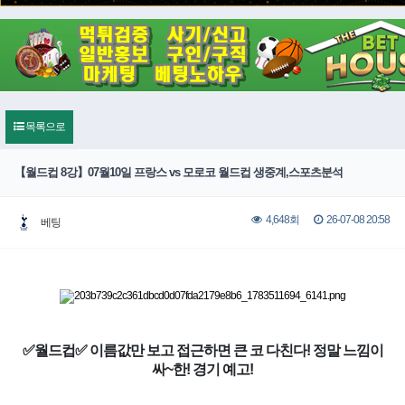
목록으로
【월드컵 8강】07월10일 프랑스 vs 모로코 월드컵 생중계,스포츠분석
26-07-08 20:58
4,648회
베팅
✅월드컵✅ 이름값만 보고 접근하면 큰 코 다친다! 정말 느낌이
싸~한! 경기 예고!