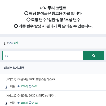
✅ 마무리 코멘트
⭕ 해당 분석글은 참고용 자료 입니다.
⭕ 퇴장 변수 / 심판 성향 / 부상 변수
⭕ 각종 변수 발생 시 결과가 확 달라질 수 있습니다.
댓글
0개
패널분석게시판
【K리그1】04월04일 16:30 포항 스틸러스
vs
…
베팅
1880회
04-02
【K리그1】04월04일 16:30 강원 FC
vs
광주…
베팅
1888회
04-02