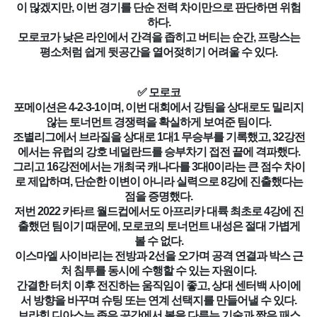
이 많겠지만, 이번 경기를 단순 전력 차이만으로 판단하면 위험
하다.
모로코가 낮은 라인에서 간격을 좁히고 버티는 순간, 프랑스는
평소처럼 쉽게 뒷공간을 열어젖히기 어려울 수 있다.
✅ 모로코
포메이션은 4-2-3-1이며, 이번 대회에서 강팀을 상대로도 밀리지
않는 토너먼트 경쟁력을 확실하게 보여준 팀이다.
조별리그에서 브라질을 상대로 1대1 무승부를 기록했고, 32강전
에서는 유럽의 강호 네덜란드를 승부차기 접전 끝에 격파했다.
그리고 16강전에서는 개최국 캐나다를 3대0이라는 큰 점수 차이
로 제압하며, 단순한 이변이 아니라 실력으로 8강에 진출했다는
점을 증명했다.
저번 2022 카타르 월드컵에서도 아프리카 대륙 최초로 4강에 진
출했던 팀이기 때문에, 모로코의 토너먼트 내성은 절대 가볍게
볼 수 없다.
이스마엘 사이바리는 전방과 2선을 오가며 공격 연결과 박스 근
처 침투를 동시에 수행할 수 있는 자원이다.
간결한 터치 이후 전진하는 움직임이 좋고, 상대 센터백 사이에
서 방향을 바꾸며 슈팅 또는 연계 선택지를 만들어낼 수 있다.
브라힘 디아스는 좁은 공간에서 볼을 다루는 기술과 짧은 패스