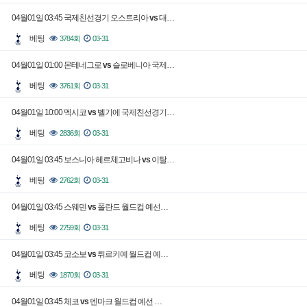
04월01일 03:45 국제친선경기 오스트리아
vs
대…
베팅
3784회
03-31
04월01일 01:00 몬테네그로
vs
슬로베니아 국제…
베팅
3761회
03-31
04월01일 10:00 멕시코
vs
벨기에 국제친선경기…
베팅
2836회
03-31
04월01일 03:45 보스니아 헤르체고비나
vs
이탈…
베팅
2762회
03-31
04월01일 03:45 스웨덴
vs
폴란드 월드컵 예선…
베팅
2759회
03-31
04월01일 03:45 코소보
vs
튀르키예 월드컵 예…
베팅
1870회
03-31
04월01일 03:45 체코
vs
덴마크 월드컵 예선 …