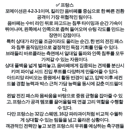
✅ 프랑스
포메이션은 4-2-3-1이며, 킬리안 음바페를 중심으로 한 빠른 전환
공격이 가장 위협적인 팀이다.
음바페는 수비 라인 뒤로 파고드는 침투 타이밍과 순간 가속이
뛰어나며, 왼쪽에서 안쪽으로 좁혀 들어오며 슈팅 각도를 만드는
장면이 강점이다.
특히 상대가 라인을 조금이라도 올리는 순간, 한 번의 전진 패스
와 침투 움직임만으로 결정적인 득점 기회를 만들 수 있다.
브래들리 바르콜라는 측면에서 일대일 돌파와 안쪽 침투를 모두
가져갈 수 있는 자원이다.
상대 풀백을 넓게 벌려놓고, 음바페에게 집중되는 견제를 분산시
키며 파이널 서드 진입 루트를 다양하게 만들어줄 수 있다.
아드리앙 라비오는 중원에서 활동 반경이 넓고, 압박 이후 세컨
드볼 경합 능력과 박스 근처 가담 능력을 동시에 갖춘 미드필더
다.
왼발 전진 패스와 몸싸움을 바탕으로 중원 균형을 잡아줄 수 있
고, 프랑스가 공격 템포를 끌어올릴 때 연결 고리 역할을 수행할
수 있다.
다만 프랑스는 32강 스웨덴, 16강 파라과이처럼 비교적 수월하
게 상대할 수 있는 팀들을 넘고 올라온 상황이다.
객관적인 전력만 놓고 보면 프랑스의 우위를 예상하는 축구팬들