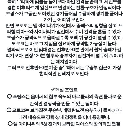
특히 무리하게 맞불을 놓기보다 라인 간격을 좁히고, 세컨드볼
경합 이후 빠르게 앞선으로 연결하는 전환 구조가 안정적이다.
프랑스가 그동안 보여줬던 경기들처럼 수월하게 경기를 풀어나
가기는 어려워 보인다.
반면 모로코는 엘 아이나위가 3선에서 종패스의 방향을 잡고, 브
라힘 디아스와 사이바리가 앞선에서 수비 간격을 흔들 수 있다.
프랑스가 공격적으로 올라설수록 포백 뒤 공간이 열릴 수 있고,
모로코는 바로 그 지점을 집요하게 공략할 가능성이 높다.
결과적으로 이번 맞대결은 전후반 90분 안에서 쉽게 승패가 갈
리기보다, 연장 120분 혈투와 승부차기 접전까지 염두에 둬야 하
는 매치업이다.
그러므로 전후반 90분 기준 승무패에서는 무승부 접근이 가장
합리적인 선택지로 보인다.
✅ 핵심 포인트
⭕ 프랑스는 음바페의 침투 속도와 바르콜라의 측면 돌파로 순
간적인 결정력을 만들 수 있는 팀이다.
⭕ 모로코는 브라질전 무승부, 네덜란드전 승부차기 돌파, 캐나
다전 대승으로 강팀 상대 경쟁력을 이미 증명했다.
⭕ 엘 아이나위의 3선 전개와 브라힘 디아스의 창의적인 연결,