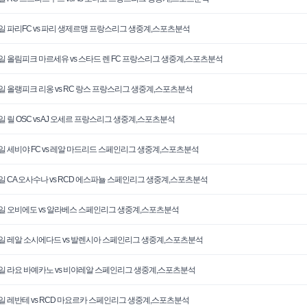
8일 파리FC vs 파리 생제르맹 프랑스리그 생중계,스포츠분석
8일 올림피크 마르세유 vs 스타드 렌 FC 프랑스리그 생중계,스포츠분석
8일 올랭피크 리옹 vs RC 랑스 프랑스리그 생중계,스포츠분석
8일 릴 OSC vs AJ 오세르 프랑스리그 생중계,스포츠분석
8일 세비야 FC vs 레알 마드리드 스페인리그 생중계,스포츠분석
8일 CA 오사수나 vs RCD 에스파뇰 스페인리그 생중계,스포츠분석
8일 오비에도 vs 알라베스 스페인리그 생중계,스포츠분석
8일 레알 소시에다드 vs 발렌시아 스페인리그 생중계,스포츠분석
8일 라요 바예카노 vs 비야레알 스페인리그 생중계,스포츠분석
8일 레반테 vs RCD 마요르카 스페인리그 생중계,스포츠분석