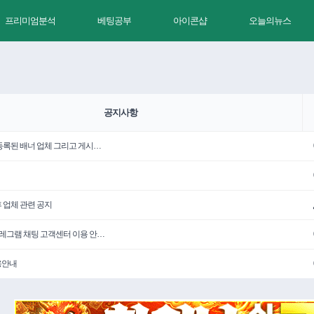
프리미엄분석
베팅공부
아이콘샵
오늘의뉴스
공지사항
 등록된 배너 업체 그리고 게시…
휴 업체 관련 공지
텔레그램 채팅 고객센터 이용 안…
용안내