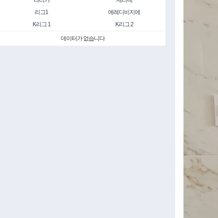
라리가
세리에
리그1
에레디비지에
K리그 1
K리그 2
데이터가 없습니다