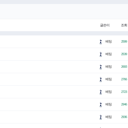
글쓴이
조회
베팅
2599
베팅
2539
베팅
2693
베팅
2766
베팅
2723
베팅
2946
베팅
2936