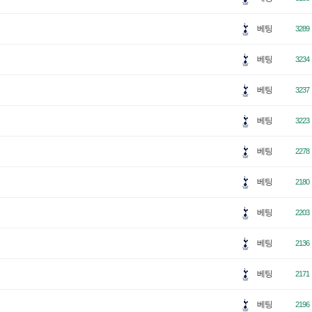
베팅
3289
베팅
3234
베팅
3237
베팅
3223
베팅
2278
베팅
2180
베팅
2203
베팅
2136
베팅
2171
베팅
2196