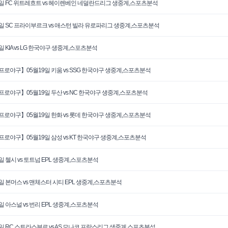
2일 FC 위트레흐트 vs 헤이렌베인 네덜란드리그 생중계,스포츠분석
1일 SC 프라이부르크 vs 애스턴 빌라 유로파리그 생중계,스포츠분석
일 KIA vs LG 한국야구 생중계,스포츠분석
 프로야구】05월19일 키움 vs SSG 한국야구 생중계,스포츠분석
 프로야구】05월19일 두산 vs NC 한국야구 생중계,스포츠분석
 프로야구】05월19일 한화 vs 롯데 한국야구 생중계,스포츠분석
 프로야구】05월19일 삼성 vs KT 한국야구 생중계,스포츠분석
0일 첼시 vs 토트넘 EPL 생중계,스포츠분석
0일 본머스 vs 맨체스터 시티 EPL 생중계,스포츠분석
9일 아스널 vs 번리 EPL 생중계,스포츠분석
8일 RC 스트라스부르 vs AS 모나코 프랑스리그 생중계,스포츠분석