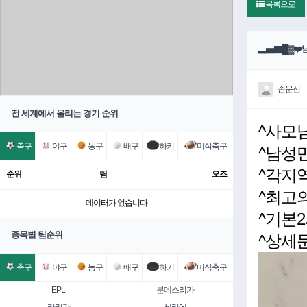
목록으로
▂▅▇█▓❤️
손문선
전 세계에서 몰리는 경기 순위
^사모
축구
야구
농구
배구
하키
미식축구
^남성
^각지
순위
팀
오즈
^최고
데이터가 없습니다
^기본
종목별 팀순위
^상세문
축구
야구
농구
배구
하키
미식축구
EPL
분데스리가