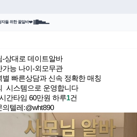
남자들 위한 꿀알바❤️ ▓█▇▅▂
님-상대로 데이트알바
만가능 나이-외모무관
역별 빠른상담과 신속 정확한 매칭
의 시스템으로 운영합니다
2시간타임 60만원 하루
1
건
의텔레:@wht890