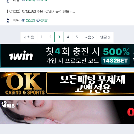
【K리그2】07월18일 수원 FC vs 서울 이랜드 F…
베팅
2910회
07-17
1
2
3
4
5
처음
다음
맨끝