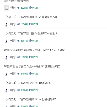
프라이빗 사모님 매칭
안영
3125회
07-24
【K리그2】07월24일 김해 FC vs 충북청주 K리그…
베팅
3994회
07-24
【K리그2】07월24일 서울 이랜드 FC vs 천안 시…
베팅
3987회
07-24
07월22일 페네르바체 vs 구르니크 챔프언스리그 생중…
베팅
5537회
07-21
07월22일 슈투름 그라츠 vs 하츠 FC 챔프언스리그…
베팅
5489회
07-21
【K리그1】07월22일 부천 FC 1995 vs FC …
베팅
4535회
07-21
【K리그1】07월22일 광주 FC vs 김천 상무 K리…
베팅
3208회
07-21