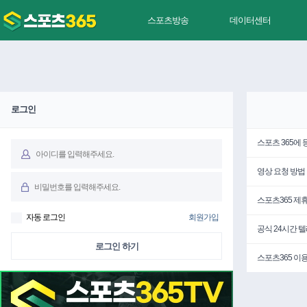
스포츠방송
데이터센터
로그인
스포츠 365에
영상 요청 방법
스포츠365 제
자동 로그인
회원가입
공식 24시간 
로그인 하기
스포츠365 이