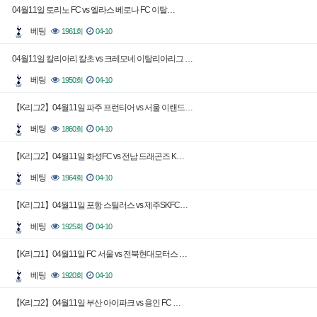
04월11일 토리노 FC vs 엘라스 베로나 FC 이탈…
베팅
1961회
04-10
04월11일 칼리아리 칼초 vs 크레모네 이탈리아리그 …
베팅
1950회
04-10
【K리그2】04월11일 파주 프런티어 vs 서울 이랜드…
베팅
1860회
04-10
【K리그2】04월11일 화성FC vs 전남 드래곤즈 K…
베팅
1964회
04-10
【K리그1】04월11일 포항 스틸러스 vs 제주SKFC…
베팅
1925회
04-10
【K리그1】04월11일 FC 서울 vs 전북현대모터스 …
베팅
1920회
04-10
【K리그2】04월11일 부산 아이파크 vs 용인 FC …