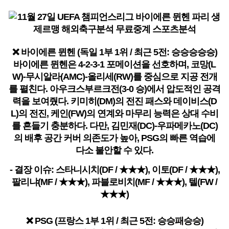
❌ 바이에른 뮌헨 (독일 1부 1위 / 최근 5전: 승승승승승)
바이에른 뮌헨은 4-2-3-1 포메이션을 선호하며, 코망(L
W)-무시알라(AMC)-올리세(RW)를 중심으로 지공 전개
를 펼친다. 아우크스부르크전(3-0 승)에서 압도적인 공격
력을 보여줬다. 키미히(DM)의 전진 패스와 데이비스(D
L)의 전진, 케인(FW)의 연계와 마무리 능력은 상대 수비
를 흔들기 충분하다. 다만, 김민재(DC)-우파메카노(DC)
의 배후 공간 커버 의존도가 높아, PSG의 빠른 역습에
다소 불안할 수 있다.
- 결장 이슈: 스타니시치(DF / ★★★), 이토(DF / ★★★),
팔리냐(MF / ★★★), 파블로비치(MF / ★★★), 텔(FW /
★★★)
❌ PSG (프랑스 1부 1위 / 최근 5전: 승승패승승)