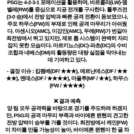
PSG는 4-2-3-1 포메이션을 활용하며, 바르콜라(LW)-뎀
벨레(RW)를 중심으로 지공 전개를 구사한다. 툴루즈전
(3-0 승)에서 전방 압박과 빠른 공격 전환이 돋보였으나,
주포 하무스(FW)의 부재로 인해 공격 마무리가 아쉬웠
다. 아센시오(AMC), 이강인(AMC), 두에(RW)가 번갈아
최전방에서 뛰고 있지만, 제로 톱 시스템이 완벽히 자리
잡지 못한 모습이다. 마르키뇨스(DC)-파초(DC)의 수비
조합과 네베스(DM)의 활동량은 대량 실점을 막아내는
데 기여하고 있다.
- 결장 이슈 : 킴펨베(DF/ ★★★), 에르난데스(DF / ★★
★★), 멘데스(DF / ★★★★), 마율루(MF / ★★), 하무스
(FW / ★★★★)
❌ 결과 예측
양 팀 모두 공격력을 바탕으로 경기를 주도하려 하겠지
만, PSG의 공격 마무리 부족과 바이에른 뮌헨의 견고한
전방 압박이 승부를 가를 것이다. 최전방에서 케인(FW)
이 차이를 만들 가능성이 높아, 바이에른 뮌헨이 한 골 차