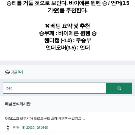
승리를 거둘 것으로 보인다. 바이에른 뮌헨 승 / 언더(3.5
기준)를 추천한다.
❌ 베팅 요약 및 추천
승무패 : 바이에른 뮌헨 승
핸디캡 (-1.0) : 무승부
언더오버(3.5) : 언더
댓글
0개
패널분석게시판
04월11일 보루시아 도르트문트 vs 레버쿠젠 독일리그…
베팅
2003회
04-10