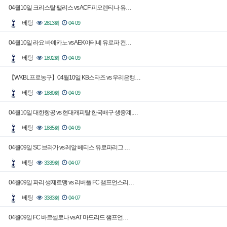
04월10일 크리스탈 팰리스 vs ACF 피오렌티나 유…
베팅
2813회
04-09
04월10일 라요 바예카노 vs AEK아테네 유로파 컨…
베팅
1892회
04-09
【WKBL프로농구】04월10일 KB스타즈 vs 우리은행…
베팅
1880회
04-09
04월10일 대한항공 vs 현대캐피탈 한국배구 생중계,…
베팅
1885회
04-09
04월09일 SC 브라가 vs 레알 베티스 유로파리그 …
베팅
3339회
04-07
04월09일 파리 생제르맹 vs 리버풀 FC 챔프언스리…
베팅
3383회
04-07
04월09일 FC 바르셀로나 vs AT 마드리드 챔프언…