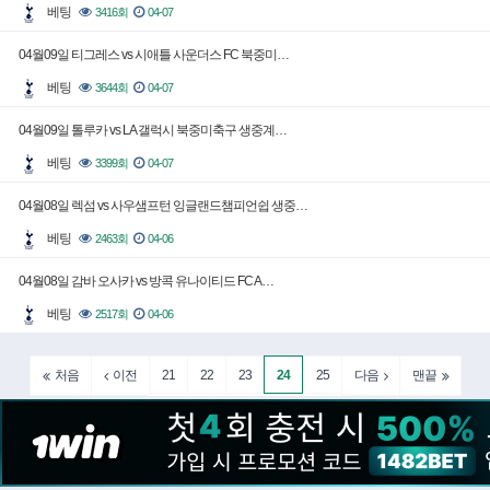
베팅
3416회
04-07
04월09일 티그레스 vs 시애틀 사운더스 FC 북중미…
베팅
3644회
04-07
04월09일 톨루카 vs LA 갤럭시 북중미축구 생중계…
베팅
3399회
04-07
04월08일 렉섬 vs 사우샘프턴 잉글랜드챔피언쉽 생중…
베팅
2463회
04-06
04월08일 감바 오사카 vs 방콕 유나이티드 FC A…
베팅
2517회
04-06
21
22
23
24
25
처음
이전
다음
맨끝