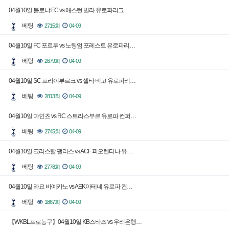
04월10일 볼로냐 FC vs 애스턴 빌라 유로파리그 …
베팅
2715회
04-09
04월10일 FC 포르투 vs 노팅엄 포레스트 유로파리…
베팅
2679회
04-09
04월10일 SC 프라이부르크 vs 셀타 비고 유로파리…
베팅
2813회
04-09
04월10일 마인츠 vs RC 스트라스부르 유로파 컨퍼…
베팅
2745회
04-09
04월10일 크리스탈 팰리스 vs ACF 피오렌티나 유…
베팅
2778회
04-09
04월10일 라요 바예카노 vs AEK아테네 유로파 컨…
베팅
1867회
04-09
【WKBL프로농구】04월10일 KB스타즈 vs 우리은행…