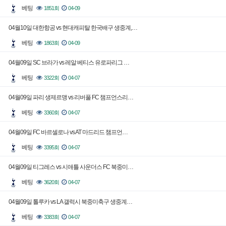
베팅
1851회
04-09
04월10일 대한항공 vs 현대캐피탈 한국배구 생중계,…
베팅
1863회
04-09
04월09일 SC 브라가 vs 레알 베티스 유로파리그 …
베팅
3322회
04-07
04월09일 파리 생제르맹 vs 리버풀 FC 챔프언스리…
베팅
3360회
04-07
04월09일 FC 바르셀로나 vs AT 마드리드 챔프언…
베팅
3395회
04-07
04월09일 티그레스 vs 시애틀 사운더스 FC 북중미…
베팅
3620회
04-07
04월09일 톨루카 vs LA 갤럭시 북중미축구 생중계…
베팅
3383회
04-07