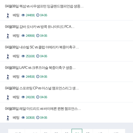
04월08일 렉섬 vs 사우샘프턴 잉글랜드챔피언쉽 생중…
베팅
2448회
04-06
04월08일 감바 오사카 vs 방콕 유나이티드 FC A…
베팅
2499회
04-06
04월08일 내슈빌 SC vs 클럽 아메리카 북중미축구…
베팅
2516회
04-06
04월08일 LA FC vs 크루즈아슬 북중미축구 생중…
베팅
2445회
04-06
04월08일 스포르팅 CP vs 아스널 챔프언스리그 생…
베팅
2410회
04-06
04월08일 레알 마드리드 vs 바이에른 뮌헨 챔프언스…
베팅
1636회
04-06