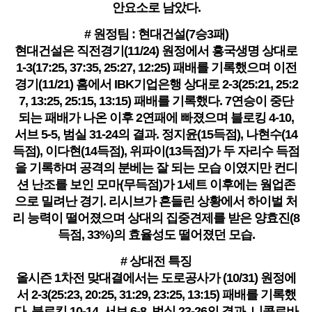
안요소로 남았다.
# 원정팀 : 현대건설(7승3패)
현대건설은 직전경기(11/24) 원정에서 흥국생명 상대로
1-3(17:25, 37:35, 25:27, 12:25) 패배를 기록했으며 이전
경기(11/21) 홈에서 IBK기업은행 상대로 2-3(25:21, 25:2
7, 13:25, 25:15, 13:15) 패배를 기록했다. 7연승이 중단
되는 패배가 나온 이후 2연패에 빠졌으며 블로킹 4-10,
서브 5-5, 범실 31-24의 결과. 정지윤(15득점), 나현수(14
득점), 이다현(14득점), 위파이(13득점)가 두 자리수 득점
을 기록하며 공격의 분베는 잘 되는 모습 이였지만 컨디
션 난조를 보인 모마(무득점)가 1세트 이후에는 웜업존
으로 밀려난 경기. 리시브가 흔들린 상황에서 하이벌 처
리 능력이 떨어졌으며 상대의 집중견제를 받은 양효진(8
득점, 33%)의 효율성도 떨어졌던 모습.
# 상대전 특징
올시즌 1차전 맞대결에서는 도로공사가 (10/31) 원정에
서 2-3(25:23, 20:25, 31:29, 23:25, 13:15) 패배를 기록했
다. 블로킹 10-14, 서브 6-8, 범실 23-26의 결과. 니콜로바