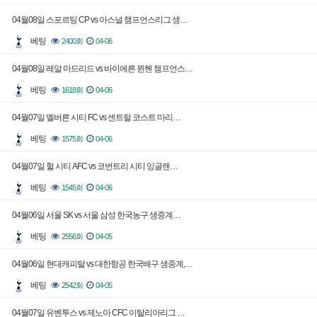
04월08일 스포르팅 CP vs 아스널 챔프언스리그 생…
베팅
2400회
04-06
04월08일 레알 마드리드 vs 바이에른 뮌헨 챔프언스…
베팅
1618회
04-06
04월07일 멜버른 시티 FC vs 센트럴 코스트 마리…
베팅
1575회
04-06
04월07일 헐 시티 AFC vs 코번트리 시티 잉글랜…
베팅
1545회
04-06
04월06일 서울 SK vs 서울 삼성 한국농구 생중계…
베팅
2556회
04-05
04월06일 현대캐피탈 vs 대한항공 한국배구 생중계,…
베팅
2542회
04-05
04월07일 유벤투스 vs 제노아 CFC 이탈리아리그 …