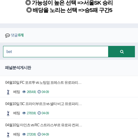
◎ 가능성이 높은 선택 =>서울SK 승리
◎ 배당을 노리는 선택 =>승5패 구간5
댓글
0개
패널분석게시판
04월10일 FC 포르투 vs 노팅엄 포레스트 유로파리…
베팅
2654회
04-09
04월10일 SC 프라이부르크 vs 셀타 비고 유로파리…
베팅
2783회
04-09
04월10일 마인츠 vs RC 스트라스부르 유로파 컨퍼…
베팅
2720회
04-09