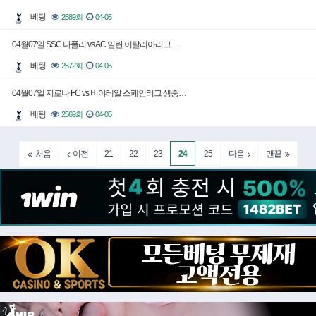
베팅
2589회
04-05
04월07일 SSC 나폴리 vs AC 밀란 이탈리아리그…
베팅
2572회
04-05
04월07일 지로나 FC vs 비야레알 스페인리그 생중…
베팅
2569회
04-05
21
22
23
24
25
처음
이전
다음
맨끝