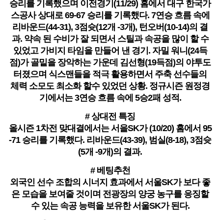
승리를 기록했으며 이전경기(11/29) 홈에서 대구 한국가
스공사 상대로 69-67 승리를 기록했다. 7연승 흐름 속에
리바운드(44-31), 3점슛(12개 -3개), 턴오버(10-14)의 결
과. 약속 된 수비가 잘 되면서 스틸과 속공을 많이 할 수
있었고 가비지 타임을 만들어 낸 경기. 자밀 워니(24득
점)가 골밑을 장악하는 가운데 김선형(19득점)의 야투도
터졌으며 식스맨들을 적극 활용하면서 주축 선수들의
체력 소모도 최소화 할수 있었던 상황. 정규시즌 원정경
기에서는 3연승 흐름 속에 5승2패 성적.
# 상대전 특징
올시즌 1차전 맞대결에서는 서을SK가 (10/20) 홈에서 95
-71 승리를 기록했다. 리바운드(43-39), 범실(8-18), 3점슛
(5개 -9개)의 결과.
# 베팅추천
외국인 선수 조합의 시너지 효과에서 서울SK가 보다 좋
은 모습을 보여줄 것이며 전광장의 양궁 농구를 응징할
수 있는 속공 능력을 보유한 서울SK가 된다.