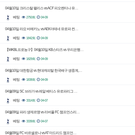
04월10일 크리스탈 팰리스 vs ACF 피오렌티나 유…
베팅
2750회
04-09
04월10일 라요 바예카노 vs AEK아테네 유로파 컨…
베팅
1842회
04-09
【WKBL프로농구】04월10일 KB스타즈 vs 우리은행…
베팅
1829회
04-09
04월10일 대한항공 vs 현대캐피탈 한국배구 생중계,…
베팅
1838회
04-09
04월09일 SC 브라가 vs 레알 베티스 유로파리그 …
베팅
3314회
04-07
04월09일 파리 생제르맹 vs 리버풀 FC 챔프언스리…
베팅
3339회
04-07
04월09일 FC 바르셀로나 vs AT 마드리드 챔프언…