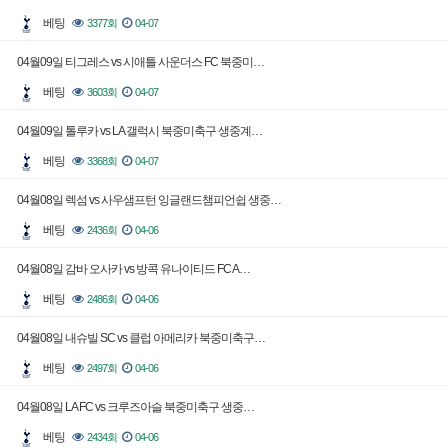
베팅
3377회
04-07
04월09일 티그레스 vs 시애틀 사운더스 FC 북중미…
베팅
3603회
04-07
04월09일 톨루카 vs LA 갤럭시 북중미축구 생중계…
베팅
3368회
04-07
04월08일 렉섬 vs 사우샘프턴 잉글랜드챔피언쉽 생중…
베팅
2436회
04-06
04월08일 감바 오사카 vs 방콕 유나이티드 FC A…
베팅
2486회
04-06
04월08일 내슈빌 SC vs 클럽 아메리카 북중미축구…
베팅
2497회
04-06
04월08일 LA FC vs 크루즈아슬 북중미축구 생중…
베팅
2434회
04-06