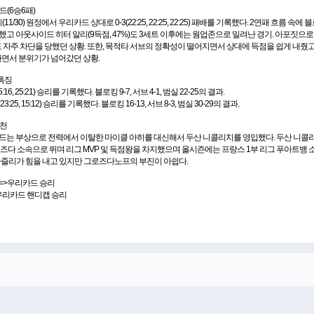
드(6승6패)
11/30) 원정에서 우리카드 상대로 0-3(22:25, 22:25, 22:25) 패배를 기록했다. 2연패 흐름 속에 블로
장했고 아웃사이드 히터 알리(9득점, 47%)도 3세트 이후에는 웜업존으로 밀려난 경기. 아포짓으로
공격도 자주 차단을 당했던 상황. 또한, 목적타 서브의 정확성이 떨어지면서 상대에 득점을 쉽게 내줬
하면서 분위기가 넘어갔던 상황.
 특징
6, 25:21) 승리를 기록했다. 블로킹 9-7, 서브 4-1, 범실 22-25의 결과.
3:25, 15:12) 승리를 기록했다. 블로킹 16-13, 서브 8-3, 범실 30-29의 결과.
추천
카드는 부상으로 전력에서 이탈한 마이클 아히를 대신해서 두산 니콜리치를 영입했다. 두산 니콜
즈베즈다 소속으로 뛰며 리그 MVP 및 득점왕을 차지했으며 올시즌에는 프랑스 1부 리그 푸아트뱅
는 파즐리가 힘을 내고 있지만 그로즈다노프의 부진이 아쉽다.
 =>우리카드 승리
>우리카드 핸디캡 승리