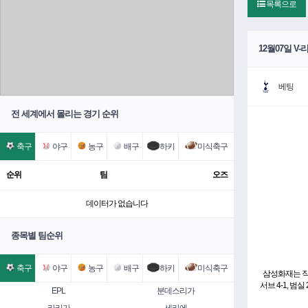
목록으로
12월07일 
베팅
전 세계에서 몰리는 경기 순위
축구
야구
농구
배구
하키
미식축구
순위
팀
오즈
데이터가 없습니다
종목별 팀순위
축구
야구
농구
배구
하키
미식축구
삼성화재는 직전경기
서브 4-1, 범
EPL
분데스리가