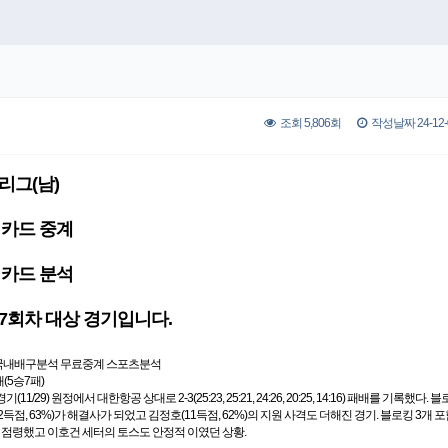
조회 5,806회
작성날짜 24-12-0
-리그(남)
카드 중계
카드 분석
47회차 대상 경기입니다.
재(5승7패)
/29) 원정에서 대한항공 상대로 2-3(25:23, 25:21, 24:26, 20:25, 14:16) 패배를 기록했다. 블로
득점, 63%)가 해결사가 되었고 김정호(11득점, 62%)의 지원 사격도 더해진 경기. 블로킹 3개 포
점령했고 이호건 세터의 토스도 안정적 이였던 상황.