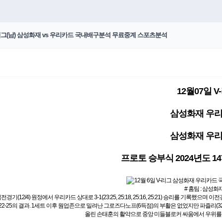
V-리그(남) 삼성화재 vs 우리카드 국내배구분석 무료중계 스포츠분석
12월07일 V
삼성화재 우리
삼성화재 우리
프로토 승부식 2024년도 1
# 홈팀 : 삼성화
(12/4) 원정에서 우리카드 상대로 3-1(23:25, 25:18, 25:16, 25:21) 승리를 기록했으며 이전경기(11
실 22-25의 결과. 1세트 이후 웜업존으로 밀려난 그로즈다노프(6득점)의 부활은 없었지만 파즐리(32
올린 손태훈의 활약으로 중앙 미들블로커 싸움에서 우위를 