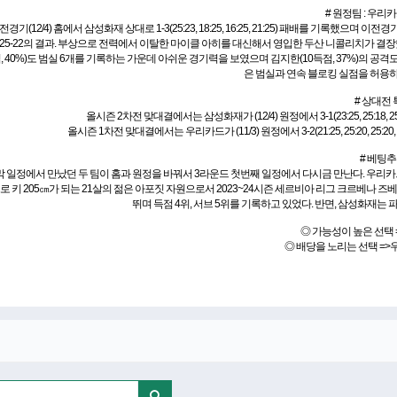
# 원정팀 : 우리카
(12/4) 홈에서 삼성화재 상대로 1-3(25:23, 18:25, 16:25, 21:25) 패배를 기록했으며 이전경기(
범실 25-22의 결과. 부상으로 전력에서 이탈한 마이클 아히를 대신해서 영입한 두산 니콜리치가 결
, 40%)도 범실 6개를 기록하는 가운데 아쉬운 경기력을 보였으며 김지한(10득점, 37%)의 
은 범실과 연속 블로킹 실점을 허용
# 상대전
올시즌 2차전 맞대결에서는 삼성화재가 (12/4) 원정에서 3-1(23:25, 25:18, 25:1
올시즌 1차전 맞대결에서는 우리카드가 (11/3) 원정에서 3-2(21:25, 25:20, 25:20, 2
# 베팅
막 일정에서 만났던 두 팀이 홈과 원정을 바꿔서 3라운드 첫번째 일정에서 다시금 만난다. 우리
 키 205㎝가 되는 21살의 젊은 아포짓 자원으로서 2023~24시즌 세르비아 리그 크르베나 
뛰며 득점 4위, 서브 5위를 기록하고 있었다. 반면, 삼성화재
◎ 가능성이 높은 선택
◎ 배당을 노리는 선택 =