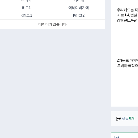
라리가
세리에
리그1
에레디비지에
우리카드는 직전경기
서브 1-4, 
K리그 1
K리그 2
김형근(10득점
데이터가 없습니다
2라운드 마지
르비아 국적으로
댓글
0개