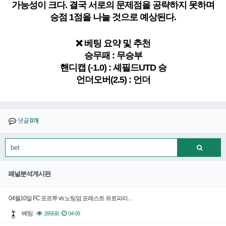
가능성이 크다. 결국 서로의 문제점을 공략하지 못하며
승점 1점을 나눌 것으로 예상된다.
❌ 베팅 요약 및 추천
승무패 : 무승부
핸디캡 (-1.0) : 셰필드UTD 승
언더오버(2.5) : 언더
댓글
0개
패널분석게시판
04월10일 FC 포르투 vs 노팅엄 포레스트 유로파리…
베팅
2656회
04-09