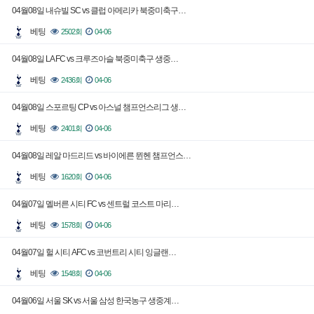
04월08일 내슈빌 SC vs 클럽 아메리카 북중미축구…
베팅
2502회
04-06
04월08일 LA FC vs 크루즈아슬 북중미축구 생중…
베팅
2436회
04-06
04월08일 스포르팅 CP vs 아스널 챔프언스리그 생…
베팅
2401회
04-06
04월08일 레알 마드리드 vs 바이에른 뮌헨 챔프언스…
베팅
1620회
04-06
04월07일 멜버른 시티 FC vs 센트럴 코스트 마리…
베팅
1578회
04-06
04월07일 헐 시티 AFC vs 코번트리 시티 잉글랜…
베팅
1548회
04-06
04월06일 서울 SK vs 서울 삼성 한국농구 생중계…