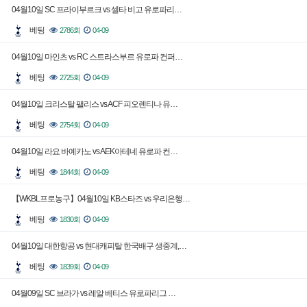
04월10일 SC 프라이부르크 vs 셀타 비고 유로파리…
베팅
2786회
04-09
04월10일 마인츠 vs RC 스트라스부르 유로파 컨퍼…
베팅
2725회
04-09
04월10일 크리스탈 팰리스 vs ACF 피오렌티나 유…
베팅
2754회
04-09
04월10일 라요 바예카노 vs AEK아테네 유로파 컨…
베팅
1844회
04-09
【WKBL프로농구】04월10일 KB스타즈 vs 우리은행…
베팅
1830회
04-09
04월10일 대한항공 vs 현대캐피탈 한국배구 생중계,…
베팅
1839회
04-09
04월09일 SC 브라가 vs 레알 베티스 유로파리그 …