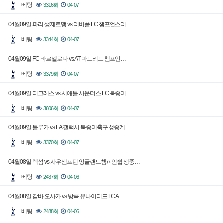
베팅
3316회
04-07
04월09일 파리 생제르맹 vs 리버풀 FC 챔프언스리…
베팅
3344회
04-07
04월09일 FC 바르셀로나 vs AT 마드리드 챔프언…
베팅
3379회
04-07
04월09일 티그레스 vs 시애틀 사운더스 FC 북중미…
베팅
3606회
04-07
04월09일 톨루카 vs LA 갤럭시 북중미축구 생중계…
베팅
3370회
04-07
04월08일 렉섬 vs 사우샘프턴 잉글랜드챔피언쉽 생중…
베팅
2437회
04-06
04월08일 감바 오사카 vs 방콕 유나이티드 FC A…
베팅
2488회
04-06