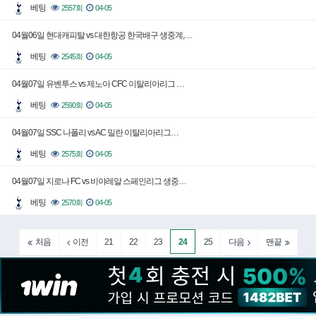
베팅
2557회
04-05
04월06일 현대캐피탈 vs 대한항공 한국배구 생중계,…
베팅
2545회
04-05
04월07일 유벤투스 vs 제노아 CFC 이탈리아리그 …
베팅
2590회
04-05
04월07일 SSC 나폴리 vs AC 밀란 이탈리아리그…
베팅
2575회
04-05
04월07일 지로나 FC vs 비야레알 스페인리그 생중…
베팅
2570회
04-05
21
22
23
24
25
처음
이전
다음
맨끝