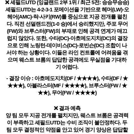
❌ 셰필드UTD (잉글랜드 2부 1위 / 최근 5전: 승승무승승)
셰필드UTD는 4-2-3-1 포메이션을 기반으로 헤머(LW)-오
헤어(AMC)-락-사키(RW)를 중심으로 지공 전개를 펼친
다. 직전 선덜랜드전(1-0 승)에서 승리했지만, 주포 무어
(FW)와 브루스터(FW)의 부재로 인해 공격 연계가 매끄
럽지 않았다. 또한, 수타(DC)-아흐메도지치(DC)의 결장
으로 인해 노링턴-데이비스(DC)-로빈슨(DC) 조합이 나
서야 하는 상황이다. 이들은 라인 컨트롤에 어려움을 겪
으며 웨스트 브롬의 답답한 공격에도 무실점을 기대하
기 어렵다.
- 결장 이슈 : 아흐메도지치(DF / ★★★★), 수타(DF / ★
★★★), 아블라스터(MF / ★★★★), 브루스터(FW / ★
★★), 무어(FW / ★★★★)
❌ 결과 예측
양 팀 모두 지공 전개를 펼치지만, 웨스트 브롬은 공격력
이 부족하고 셰필드UTD는 수비 조직이 불안정하다. 두
팀 모두 결정적인 약점을 안고 있어 경기 양상은 답답할