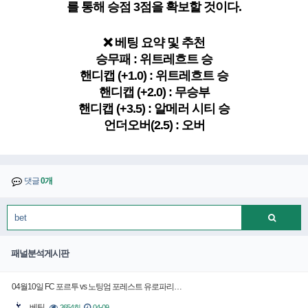
를 통해 승점 3점을 확보할 것이다.
❌ 베팅 요약 및 추천
승무패 : 위트레흐트 승
핸디캡 (+1.0) : 위트레흐트 승
핸디캡 (+2.0) : 무승부
핸디캡 (+3.5) : 알메러 시티 승
언더오버(2.5) : 오버
댓글
0개
패널분석게시판
04월10일 FC 포르투 vs 노팅엄 포레스트 유로파리…
베팅
2654회
04-09