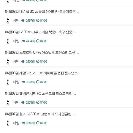
베팅
2486회
04-06
04월08일 내슈빌 SC vs 클럽 아메리카 북중미축구…
베팅
2497회
04-06
04월08일 LA FC vs 크루즈아슬 북중미축구 생중…
베팅
2434회
04-06
04월08일 스포르팅 CP vs 아스널 챔프언스리그 생…
베팅
2400회
04-06
04월08일 레알 마드리드 vs 바이에른 뮌헨 챔프언스…
베팅
1618회
04-06
04월07일 멜버른 시티 FC vs 센트럴 코스트 마리…
베팅
1575회
04-06
04월07일 헐 시티 AFC vs 코번트리 시티 잉글랜…
베팅
1545회
04-06