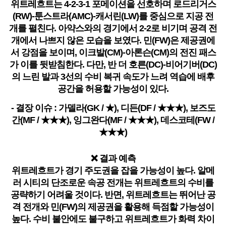
위트레흐트는 4-2-3-1 포메이션을 선호하며 로드리거스
(RW)-툰스트라(AMC)-캐서린(LW)를 중심으로 지공 전
개를 펼친다. 아약스와의 경기에서 2-2로 비기며 공격 전
개에서 나쁘지 않은 모습을 보였다. 민(FW)은 제공권에
서 강점을 보이며, 이크발(CM)-아론슨(CM)의 전진 패스
가 이를 뒷받침한다. 다만, 반 더 호른(DC)-비어기버(DC)
의 느린 발과 3선의 수비 복귀 속도가 느려 역습에 배후
공간을 허용할 가능성이 있다.
- 결장 이슈 : 가델라(GK / ★), 디든(DF / ★★★), 보즈도
간(MF / ★★★), 잉그완다(MF / ★★★), 데스코테(FW /
★★★)
❌ 결과 예측
위트레흐트가 경기 주도권을 잡을 가능성이 높다. 알메
러 시티의 단조로운 속공 전개는 위트레흐트의 수비를
공략하기 어려울 것이다. 반면, 위트레흐트는 뛰어난 공
격 전개와 민(FW)의 제공권을 활용해 득점할 가능성이
높다. 수비 불안에도 불구하고 위트레흐트가 화력 차이