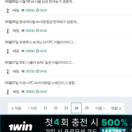
04월06일 서울 SK vs 서울 삼성 한국농구 생중계…
베팅
2556회
04-05
04월06일 현대캐피탈 vs 대한항공 한국배구 생중계,…
베팅
2542회
04-05
04월07일 유벤투스 vs 제노아 CFC 이탈리아리그 …
베팅
2589회
04-05
04월07일 SSC 나폴리 vs AC 밀란 이탈리아리그…
베팅
2572회
04-05
04월07일 지로나 FC vs 비야레알 스페인리그 생중…
베팅
2569회
04-05
21
22
23
24
25
처음
이전
다음
맨끝