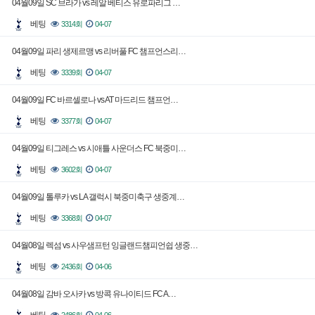
04월09일 SC 브라가 vs 레알 베티스 유로파리그 …
베팅
3314회
04-07
04월09일 파리 생제르맹 vs 리버풀 FC 챔프언스리…
베팅
3339회
04-07
04월09일 FC 바르셀로나 vs AT 마드리드 챔프언…
베팅
3377회
04-07
04월09일 티그레스 vs 시애틀 사운더스 FC 북중미…
베팅
3602회
04-07
04월09일 톨루카 vs LA 갤럭시 북중미축구 생중계…
베팅
3368회
04-07
04월08일 렉섬 vs 사우샘프턴 잉글랜드챔피언쉽 생중…
베팅
2436회
04-06
04월08일 감바 오사카 vs 방콕 유나이티드 FC A…