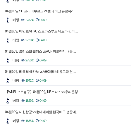
04월10일 SC 프라이부르크 vs 셀타 비고 유로파리…
베팅
2782회
04-09
04월10일 마인츠 vs RC 스트라스부르 유로파 컨퍼…
베팅
2720회
04-09
04월10일 크리스탈 팰리스 vs ACF 피오렌티나 유…
베팅
2750회
04-09
04월10일 라요 바예카노 vs AEK아테네 유로파 컨…
베팅
1842회
04-09
【WKBL프로농구】04월10일 KB스타즈 vs 우리은행…
베팅
1829회
04-09
04월10일 대한항공 vs 현대캐피탈 한국배구 생중계,…
베팅
1838회
04-09