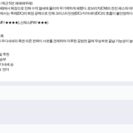
/ 최근 5전: 패패패무패)
2 패)에서 퇴장으로 인해 수적 열세에 몰리며 무기력하게 패했다. 로브리치(CM)의 전진 패스와 데
에서는 투레(DC)의 퇴장 공백으로 인해 크리스티안센(DC)-지아네티(DC)의 호흡이 불안정하다.
MF / ★★★★), 산체스(FW / ★★★)
예측
과 우디네세의 측면 의존 전략이 서로를 견제하며 지루한 공방전 끝에 무승부로 끝날 가능성이 높
및 추천
무승부
 우디네세 승
 : 언더