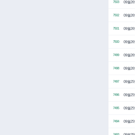
09월2
7503
09월2
7502
09월2
7501
09월2
7500
09월2
7499
09월2
7498
09월2
7497
09월2
7496
09월2
7495
09월2
7494
09월2
7493