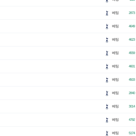
베팅
2873
베팅
4649
베팅
4623
베팅
4559
베팅
4601
베팅
4503
베팅
2840
베팅
3014
베팅
4792
베팅
5174