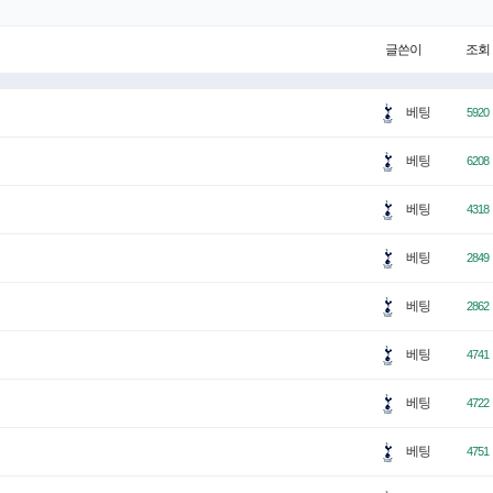
글쓴이
조회
베팅
5920
베팅
6208
베팅
4318
베팅
2849
베팅
2862
베팅
4741
베팅
4722
베팅
4751