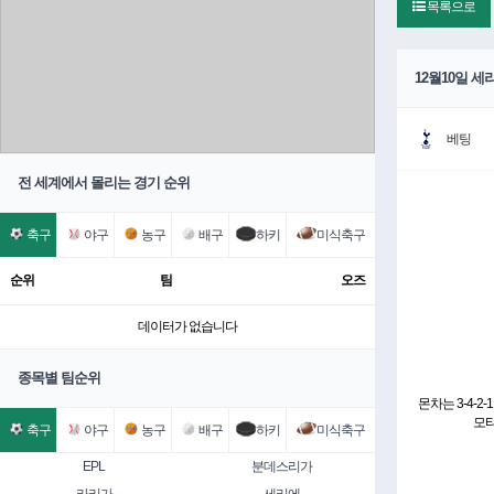
목록으로
12월10일 
베팅
전 세계에서 몰리는 경기 순위
축구
야구
농구
배구
하키
미식축구
순위
팀
오즈
데이터가 없습니다
종목별 팀순위
몬차는 3-4-
모타
축구
야구
농구
배구
하키
미식축구
EPL
분데스리가