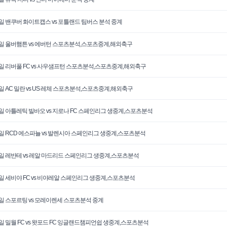
5일 밴쿠버 화이트캡스 vs 포틀랜드 팀버스 분석 중계
4일 울버햄튼 vs 에버턴 스포츠분석,스포츠중계,해외축구
4일 리버풀 FC vs 사우샘프턴 스포츠분석,스포츠중계,해외축구
4일 AC 밀란 vs US 레체 스포츠분석,스포츠중계,해외축구
4일 아틀레틱 빌바오 vs 지로나 FC 스페인리그 생중계,스포츠분석
4일 RCD 에스파뇰 vs 발렌시아 스페인리그 생중계,스포츠분석
4일 레반테 vs 레알 마드리드 스페인리그 생중계,스포츠분석
4일 세비야 FC vs 비야레알 스페인리그 생중계,스포츠분석
3일 스포르팅 vs 모레이렌세 스포츠분석 중계
3일 밀월 FC vs 왓포드 FC 잉글랜드챔피언쉽 생중계,스포츠분석