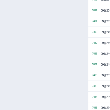
09월2
7492
09월2
7491
09월2
7490
09월2
7489
09월2
7488
09월2
7487
09월2
7486
09월2
7485
09월2
7484
09월2
7483