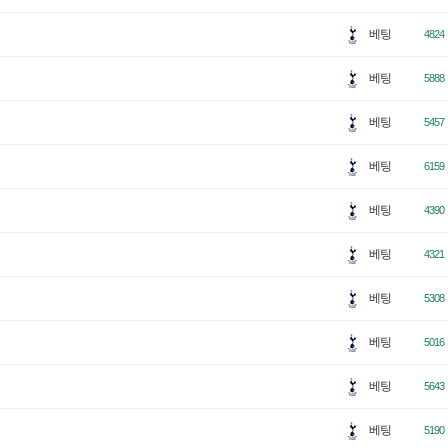
베팅
4824
베팅
5888
베팅
5457
베팅
6159
베팅
4390
베팅
4321
베팅
5308
베팅
5016
베팅
5643
베팅
5190