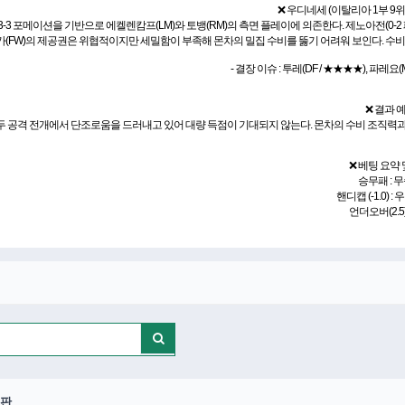
❌ 우디네세 (이탈리아 1부 9위 
3-3 포메이션을 기반으로 에켈렌캄프(LM)와 토뱅(RM)의 측면 플레이에 의존한다. 제노아전(0-
루카(FW)의 제공권은 위협적이지만 세밀함이 부족해 몬차의 밀집 수비를 뚫기 어려워 보인다. 수비
- 결장 이슈 : 투레(DF / ★★★★), 파레요(
❌ 결과 
모두 공격 전개에서 단조로움을 드러내고 있어 대량 득점이 기대되지 않는다. 몬차의 수비 조직력
❌ 베팅 요약 
승무패 : 
핸디캡 (-1.0) :
언더오버(2.5)
판