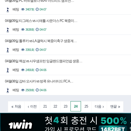
04월09일 FC 바르셀로나 vs AT 마드리드 챔프언…
베팅
3407회
04-07
04월09일 티그레스 vs 시애틀 사운더스 FC 북중미…
베팅
3638회
04-07
04월09일 톨루카 vs LA 갤럭시 북중미축구 생중계…
베팅
3391회
04-07
04월08일 렉섬 vs 사우샘프턴 잉글랜드챔피언쉽 생중…
베팅
2456회
04-06
04월08일 감바 오사카 vs 방콕 유나이티드 FC A…
베팅
2509회
04-06
21
22
23
24
25
처음
이전
다음
맨끝