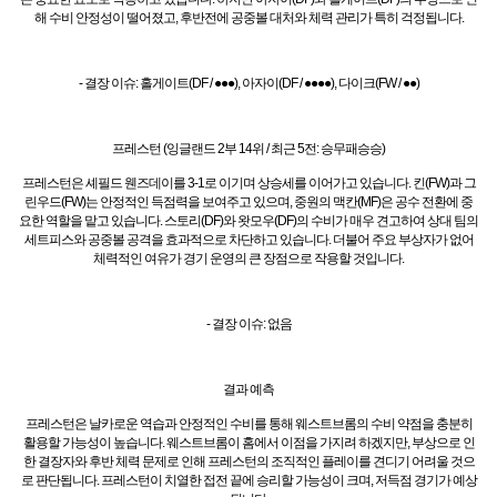
해 수비 안정성이 떨어졌고, 후반전에 공중볼 대처와 체력 관리가 특히 걱정됩니다.
- 결장 이슈: 홀게이트(DF / ●●●), 아자이(DF / ●●●●), 다이크(FW / ●●)
프레스턴 (잉글랜드 2부 14위 / 최근 5전: 승무패승승)
프레스턴은 셰필드 웬즈데이를 3-1로 이기며 상승세를 이어가고 있습니다. 킨(FW)과 그
린우드(FW)는 안정적인 득점력을 보여주고 있으며, 중원의 맥칸(MF)은 공수 전환에 중
요한 역할을 맡고 있습니다. 스토리(DF)와 왓모우(DF)의 수비가 매우 견고하여 상대 팀의
세트피스와 공중볼 공격을 효과적으로 차단하고 있습니다. 더불어 주요 부상자가 없어
체력적인 여유가 경기 운영의 큰 장점으로 작용할 것입니다.
- 결장 이슈: 없음
결과 예측
프레스턴은 날카로운 역습과 안정적인 수비를 통해 웨스트브롬의 수비 약점을 충분히
활용할 가능성이 높습니다. 웨스트브롬이 홈에서 이점을 가지려 하겠지만, 부상으로 인
한 결장자와 후반 체력 문제로 인해 프레스턴의 조직적인 플레이를 견디기 어려울 것으
로 판단됩니다. 프레스턴이 치열한 접전 끝에 승리할 가능성이 크며, 저득점 경기가 예상