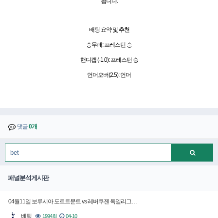
됩니다.
배팅 요약 및 추천
승무패: 프레스턴 승
핸디캡 (-1.0): 프레스턴 승
언더오버(2.5): 언더
댓글
0개
패널분석게시판
04월11일 보루시아 도르트문트 vs 레버쿠젠 독일리그…
베팅
1994회
04-10