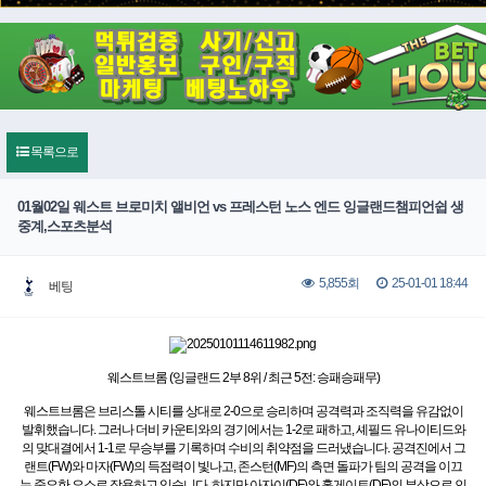
목록으로
01월02일 웨스트 브로미치 앨비언 vs 프레스턴 노스 엔드 잉글랜드챔피언쉽 생
중계,스포츠분석
25-01-01 18:44
5,855회
베팅
웨스트브롬 (잉글랜드 2부 8위 / 최근 5전: 승패승패무)
웨스트브롬은 브리스톨 시티를 상대로 2-0으로 승리하며 공격력과 조직력을 유감없이
발휘했습니다. 그러나 더비 카운티와의 경기에서는 1-2로 패하고, 셰필드 유나이티드와
의 맞대결에서 1-1로 무승부를 기록하며 수비의 취약점을 드러냈습니다. 공격진에서 그
랜트(FW)와 마자(FW)의 득점력이 빛나고, 존스턴(MF)의 측면 돌파가 팀의 공격을 이끄
는 중요한 요소로 작용하고 있습니다. 하지만 아자이(DF)와 홀게이트(DF)의 부상으로 인