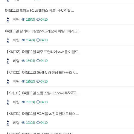
04월11일 토리노 FC vs 엘라스 베로나 FC 이탈…
베팅
1954회
04-10
04월11일 칼리아리 칼초 vs 크레모네 이탈리아리그 …
베팅
1942회
04-10
【K리그2】04월11일 파주 프런티어 vs 서울 이랜드…
베팅
1849회
04-10
【K리그2】04월11일 화성FC vs 전남 드래곤즈 K…
베팅
1955회
04-10
【K리그1】04월11일 포항 스틸러스 vs 제주SKFC…
베팅
1915회
04-10
【K리그1】04월11일 FC 서울 vs 전북현대모터스 …
베팅
1910회
04-10