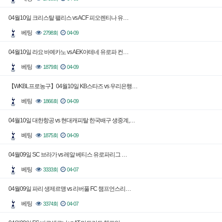
04월10일 크리스탈 팰리스 vs ACF 피오렌티나 유…
베팅
2798회
04-09
04월10일 라요 바예카노 vs AEK아테네 유로파 컨…
베팅
1879회
04-09
【WKBL프로농구】04월10일 KB스타즈 vs 우리은행…
베팅
1866회
04-09
04월10일 대한항공 vs 현대캐피탈 한국배구 생중계,…
베팅
1875회
04-09
04월09일 SC 브라가 vs 레알 베티스 유로파리그 …
베팅
3333회
04-07
04월09일 파리 생제르맹 vs 리버풀 FC 챔프언스리…
베팅
3374회
04-07