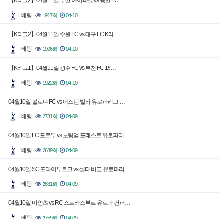
【K리그2】04월11일 부산 아이파크 vs 용인 FC …
베팅
1917회
04-10
【K리그2】04월11일 수원 FC vs 대구 FC K리…
베팅
1906회
04-10
【K리그1】04월11일 광주 FC vs 부천 FC 19…
베팅
1922회
04-10
04월10일 볼로냐 FC vs 애스턴 빌라 유로파리그 …
베팅
2731회
04-09
04월10일 FC 포르투 vs 노팅엄 포레스트 유로파리…
베팅
2689회
04-09
04월10일 SC 프라이부르크 vs 셀타 비고 유로파리…
베팅
2831회
04-09
04월10일 마인츠 vs RC 스트라스부르 유로파 컨퍼…
베팅
2759회
04-09