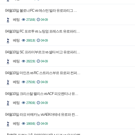
04월10일 볼로냐 FC vs 애스턴 빌라 유로파리그 …
베팅
2718회
04-09
04월10일 FC 포르투 vs 노팅엄 포레스트 유로파리…
베팅
2681회
04-09
04월10일 SC 프라이부르크 vs 셀타 비고 유로파리…
베팅
2822회
04-09
04월10일 마인츠 vs RC 스트라스부르 유로파 컨퍼…
베팅
2750회
04-09
04월10일 크리스탈 팰리스 vs ACF 피오렌티나 유…
베팅
2780회
04-09
04월10일 라요 바예카노 vs AEK아테네 유로파 컨…
베팅
1869회
04-09