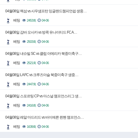
04월08일 렉섬 vs 사우샘프턴 잉글랜드챔피언쉽 생중…
베팅
2453회
04-06
04월08일 감바 오사카 vs 방콕 유나이티드 FC A…
베팅
2503회
04-06
04월08일 내슈빌 SC vs 클럽 아메리카 북중미축구…
베팅
2521회
04-06
04월08일 LA FC vs 크루즈아슬 북중미축구 생중…
베팅
2447회
04-06
04월08일 스포르팅 CP vs 아스널 챔프언스리그 생…
베팅
2416회
04-06
04월08일 레알 마드리드 vs 바이에른 뮌헨 챔프언스…
베팅
1639회
04-06