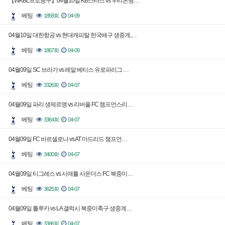
【WKBL프로농구】04월10일 KB스타즈 vs 우리은행…
베팅
1858회
04-09
04월10일 대한항공 vs 현대캐피탈 한국배구 생중계,…
베팅
1867회
04-09
04월09일 SC 브라가 vs 레알 베티스 유로파리그 …
베팅
3326회
04-07
04월09일 파리 생제르맹 vs 리버풀 FC 챔프언스리…
베팅
3364회
04-07
04월09일 FC 바르셀로나 vs AT 마드리드 챔프언…
베팅
3400회
04-07
04월09일 티그레스 vs 시애틀 사운더스 FC 북중미…
베팅
3625회
04-07
04월09일 톨루카 vs LA 갤럭시 북중미축구 생중계…
베팅
3386회
04-07