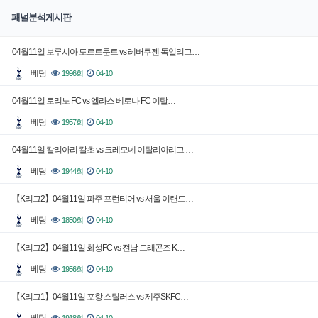
패널분석게시판
04월11일 보루시아 도르트문트 vs 레버쿠젠 독일리그…
베팅
1996회
04-10
04월11일 토리노 FC vs 엘라스 베로나 FC 이탈…
베팅
1957회
04-10
04월11일 칼리아리 칼초 vs 크레모네 이탈리아리그 …
베팅
1944회
04-10
【K리그2】04월11일 파주 프런티어 vs 서울 이랜드…
베팅
1850회
04-10
【K리그2】04월11일 화성FC vs 전남 드래곤즈 K…
베팅
1956회
04-10
【K리그1】04월11일 포항 스틸러스 vs 제주SKFC…