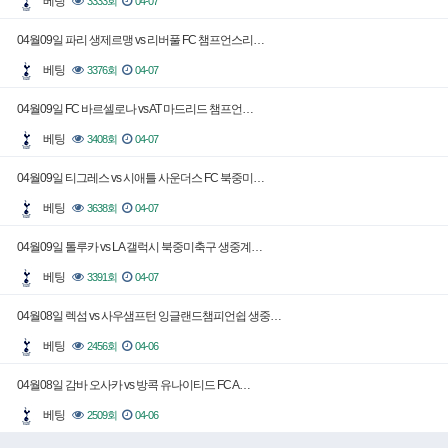
베팅
3333회
04-07
04월09일 파리 생제르맹 vs 리버풀 FC 챔프언스리…
베팅
3376회
04-07
04월09일 FC 바르셀로나 vs AT 마드리드 챔프언…
베팅
3408회
04-07
04월09일 티그레스 vs 시애틀 사운더스 FC 북중미…
베팅
3638회
04-07
04월09일 톨루카 vs LA 갤럭시 북중미축구 생중계…
베팅
3391회
04-07
04월08일 렉섬 vs 사우샘프턴 잉글랜드챔피언쉽 생중…
베팅
2456회
04-06
04월08일 감바 오사카 vs 방콕 유나이티드 FC A…
베팅
2509회
04-06