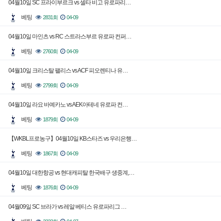
04월10일 SC 프라이부르크 vs 셀타 비고 유로파리…
베팅
2831회
04-09
04월10일 마인츠 vs RC 스트라스부르 유로파 컨퍼…
베팅
2760회
04-09
04월10일 크리스탈 팰리스 vs ACF 피오렌티나 유…
베팅
2799회
04-09
04월10일 라요 바예카노 vs AEK아테네 유로파 컨…
베팅
1879회
04-09
【WKBL프로농구】04월10일 KB스타즈 vs 우리은행…
베팅
1867회
04-09
04월10일 대한항공 vs 현대캐피탈 한국배구 생중계,…
베팅
1876회
04-09
04월09일 SC 브라가 vs 레알 베티스 유로파리그 …