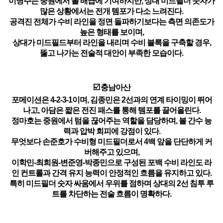
이명주는 중원에서 볼 배급에 기여하지만, 상대 미드필더 숫자가
많은 상황에서는 전개 템포가 다소 느려진다.
공격진 전체가 수비 라인을 정면 돌파하기보다는 측면 의존도가
높은 형태를 보이며,
상대가 미드필드부터 라인을 내리며 수비 블록을 구축할 경우,
뚫고 나가는 전술적 대안이 부족한 모습이다.
☑️ 충남아산
포메이션은 4-2-3-1이며, 김종민은 2선과의 연계 타이밍이 뛰어
나고, 아담은 짧은 전진 패스를 통해 템포를 끌어올린다.
정마호는 중원에서 텀을 끊어주는 역할을 담당하며, 볼 간수 능
력과 압박 회피에 강점이 있다.
무엇보다 손준호가 수비형 미드필더로서 4백 앞을 단단하게 커
버해주고 있으며,
이학민-최희원-변준영-박종민으로 구성된 포백 수비 라인도 라
인 컨트롤과 간격 유지 능력이 안정적인 흐름을 유지하고 있다.
특히 미드필더 숫자 싸움에서 우위를 점하며 상대의 2선 침투 루
트를 차단하는 전술 흐름이 명확하다.