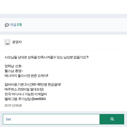
댓글
1개
윤영자
사모님들 상대로 성욕을 만족시켜줄수 있는 남성분 없을가요?!
정력남 선호-
헬스남 환영--
매너까지 좋으시면 완죤 오케이!!
알바비용:기본 2시간60~90만원 현금결재!
매주최소 2번(비밀 절대보장)
전국 어디서나 가능한 이색알바
텔레그램: 추가상담 @win6664
25-07-13 09:28