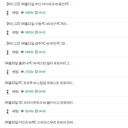
【K리그2】04월11일 부산 아이파크 vs 용인 FC …
베팅
1900회
04-10
【K리그2】04월11일 수원 FC vs 대구 FC K리…
베팅
1881회
04-10
【K리그1】04월11일 광주 FC vs 부천 FC 19…
베팅
1905회
04-10
04월10일 볼로냐 FC vs 애스턴 빌라 유로파리그 …
베팅
2715회
04-09
04월10일 FC 포르투 vs 노팅엄 포레스트 유로파리…
베팅
2679회
04-09
04월10일 SC 프라이부르크 vs 셀타 비고 유로파리…
베팅
2814회
04-09
04월10일 마인츠 vs RC 스트라스부르 유로파 컨퍼…