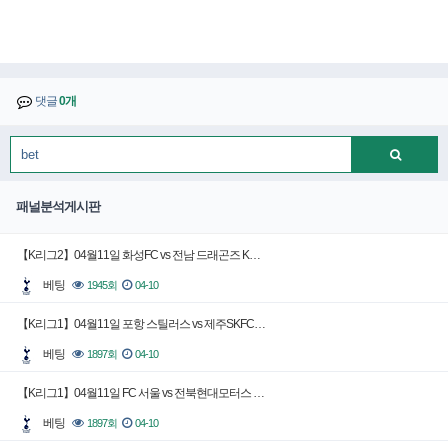
댓글
0개
패널분석게시판
【K리그2】04월11일 화성FC vs 전남 드래곤즈 K…
베팅
1945회
04-10
【K리그1】04월11일 포항 스틸러스 vs 제주SKFC…
베팅
1897회
04-10
【K리그1】04월11일 FC 서울 vs 전북현대모터스 …
베팅
1897회
04-10