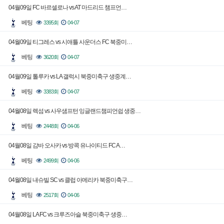
04월09일 FC 바르셀로나 vs AT 마드리드 챔프언…
베팅
3395회
04-07
04월09일 티그레스 vs 시애틀 사운더스 FC 북중미…
베팅
3620회
04-07
04월09일 톨루카 vs LA 갤럭시 북중미축구 생중계…
베팅
3383회
04-07
04월08일 렉섬 vs 사우샘프턴 잉글랜드챔피언쉽 생중…
베팅
2448회
04-06
04월08일 감바 오사카 vs 방콕 유나이티드 FC A…
베팅
2499회
04-06
04월08일 내슈빌 SC vs 클럽 아메리카 북중미축구…
베팅
2517회
04-06
04월08일 LA FC vs 크루즈아슬 북중미축구 생중…