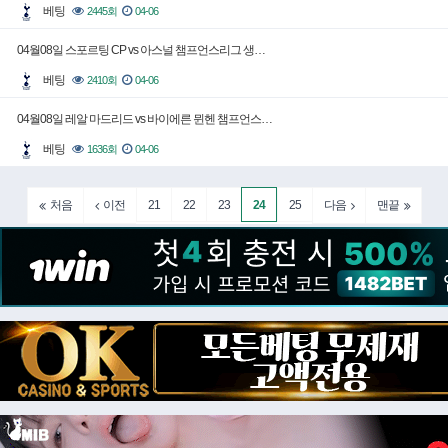
베팅
2445회
04-06
04월08일 스포르팅 CP vs 아스널 챔프언스리그 생…
베팅
2410회
04-06
04월08일 레알 마드리드 vs 바이에른 뮌헨 챔프언스…
베팅
1636회
04-06
21
22
23
24
25
처음
이전
다음
맨끝