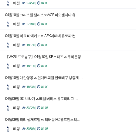
베팅
2745회
04-09
04월10일 크리스탈 팰리스 vs ACF 피오렌티나 유…
베팅
2778회
04-09
04월10일 라요 바예카노 vs AEK아테네 유로파 컨…
베팅
1867회
04-09
【WKBL프로농구】04월10일 KB스타즈 vs 우리은행…
베팅
1851회
04-09
04월10일 대한항공 vs 현대캐피탈 한국배구 생중계,…
베팅
1863회
04-09
04월09일 SC 브라가 vs 레알 베티스 유로파리그 …
베팅
3322회
04-07
04월09일 파리 생제르맹 vs 리버풀 FC 챔프언스리…
베팅
3360회
04-07