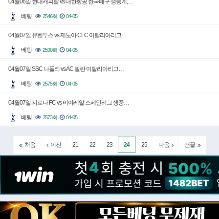
04월06일 현대캐피탈 vs 대한항공 한국배구 생중계,…
베팅
2546회
04-05
04월07일 유벤투스 vs 제노아 CFC 이탈리아리그 …
베팅
2590회
04-05
04월07일 SSC 나폴리 vs AC 밀란 이탈리아리그…
베팅
2575회
04-05
04월07일 지로나 FC vs 비야레알 스페인리그 생중…
베팅
2573회
04-05
21
22
23
24
25
처음
이전
다음
맨끝