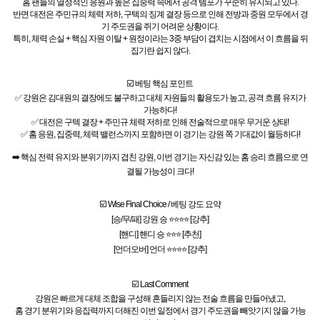
홈 팬들의 열정적인 응원과 높은 집중력 속에서 공격 템포가 꾸준히 유지되고 있다.
반면 대전은 주민규의 체력 저하, 구텍의 징계 결장 등으로 인해 전방과 중원 모두에서 경
기 주도권을 쥐기 어려운 상황이다.
특히, 체력 손실 + 핵심 자원 이탈 + 원정이라는 3중 부담이 겹치는 시점에서 이 흐름을 뒤
집기란 쉽지 않다.
☑️ 베팅 핵심 포인트
✅ 강원은 김대원의 결장에도 불구하고 대체 자원들의 활용도가 높고, 공격 흐름 유지가
가능하다!
✅ 대전은 구텍 결장 + 주민규 체력 저하로 인해 전술적으로 매우 무거운 상태!
✅ 홈 응원, 집중력, 체력 밸런스까지 포함하면 이 경기는 강원 쪽 기대값이 월등하다!
➡️ 핵심 전력 유지와 분위기까지 겹친 강원, 이번 경기는 자신감 있는 홈 승리 흐름으로 연
결될 가능성이 크다!
☑️ Wise Final Choice / 베팅 강도 요약
[승/무/패] 강원 승 ⭐⭐⭐⭐ [강추]
[핸디] 핸디 승 ⭐⭐⭐ [추천]
[언더오버] 언더 ⭐⭐⭐⭐ [강추]
☑️ Last Comment
강원은 빠르게 대체 조합을 구성해 흔들리지 않는 전술 흐름을 만들어냈고,
홈 경기 분위기와 응집력까지 더해진 이번 일정에서 경기 주도권을 빼앗기지 않을 가능