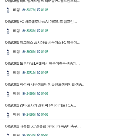
04월09일 파리 생제르맹 vs 리버풀 FC 챔프언스리…
베팅
3347회
04-07
04월09일 FC 바르셀로나 vs AT 마드리드 챔프언…
베팅
3383회
04-07
04월09일 티그레스 vs 시애틀 사운더스 FC 북중미…
베팅
3606회
04-07
04월09일 톨루카 vs LA 갤럭시 북중미축구 생중계…
베팅
3371회
04-07
04월08일 렉섬 vs 사우샘프턴 잉글랜드챔피언쉽 생중…
베팅
2439회
04-06
04월08일 감바 오사카 vs 방콕 유나이티드 FC A…
베팅
2489회
04-06
04월08일 내슈빌 SC vs 클럽 아메리카 북중미축구…
베팅
2504회
04-06