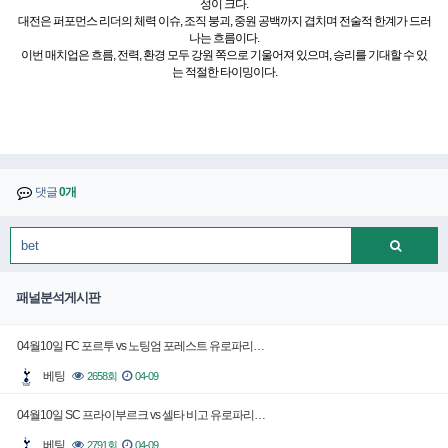
성이 크다.
대전은 퍼포먼스 리더의 체력 이슈, 조직 붕괴, 중원 공백까지 겹치며 전술적 한계가 드러
나는 흐름이다.
이번 매치업은 흐름, 전력, 환경 모두 강원 쪽으로 기울어져 있으며, 승리를 기대할 수 있
는 적절한 타이밍이다.
댓글
0개
패널분석게시판
04월10일 FC 포르투 vs 노팅엄 포레스트 유로파리…
베팅
2658회
04-09
04월10일 SC 프라이부르크 vs 셀타 비고 유로파리…
베팅
2791회
04-09