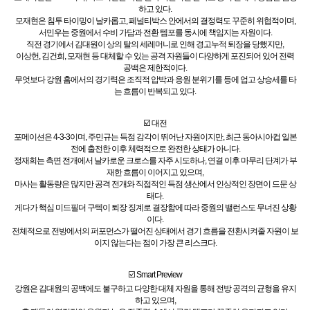
하고 있다.
모재현은 침투 타이밍이 날카롭고, 페널티박스 안에서의 결정력도 꾸준히 위협적이며,
서민우는 중원에서 수비 가담과 전환 템포를 동시에 책임지는 자원이다.
직전 경기에서 김대원이 상의 탈의 세레머니로 인해 경고누적 퇴장을 당했지만,
이상헌, 김건희, 모재현 등 대체할 수 있는 공격 자원들이 다양하게 포진되어 있어 전력
공백은 제한적이다.
무엇보다 강원 홈에서의 경기력은 조직적 압박과 응원 분위기를 등에 업고 상승세를 타
는 흐름이 반복되고 있다.
☑️ 대전
포메이션은 4-3-3이며, 주민규는 득점 감각이 뛰어난 자원이지만, 최근 동아시아컵 일본
전에 출전한 이후 체력적으로 완전한 상태가 아니다.
정재희는 측면 전개에서 날카로운 크로스를 자주 시도하나, 연결 이후 마무리 단계가 부
재한 흐름이 이어지고 있으며,
마사는 활동량은 많지만 공격 전개와 직접적인 득점 생산에서 인상적인 장면이 드문 상
태다.
게다가 핵심 미드필더 구텍이 퇴장 징계로 결장함에 따라 중원의 밸런스도 무너진 상황
이다.
전체적으로 전방에서의 퍼포먼스가 떨어진 상태에서 경기 흐름을 전환시켜줄 자원이 보
이지 않는다는 점이 가장 큰 리스크다.
☑️ Smart Preview
강원은 김대원의 공백에도 불구하고 다양한 대체 자원을 통해 전방 공격의 균형을 유지
하고 있으며,