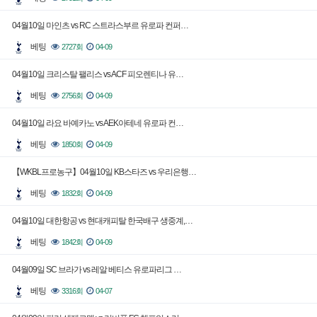
04월10일 마인츠 vs RC 스트라스부르 유로파 컨퍼…
베팅
2727회
04-09
04월10일 크리스탈 팰리스 vs ACF 피오렌티나 유…
베팅
2756회
04-09
04월10일 라요 바예카노 vs AEK아테네 유로파 컨…
베팅
1850회
04-09
【WKBL프로농구】04월10일 KB스타즈 vs 우리은행…
베팅
1832회
04-09
04월10일 대한항공 vs 현대캐피탈 한국배구 생중계,…
베팅
1842회
04-09
04월09일 SC 브라가 vs 레알 베티스 유로파리그 …
베팅
3316회
04-07