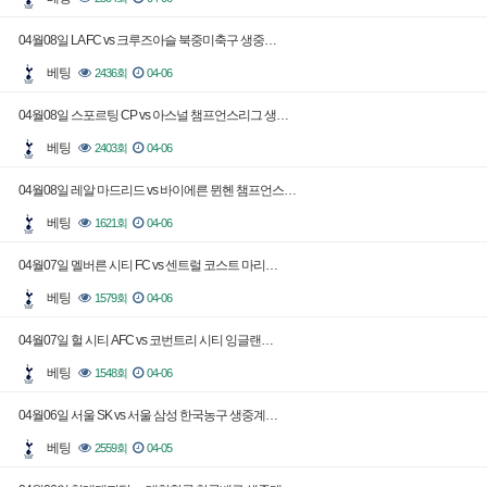
04월08일 LA FC vs 크루즈아슬 북중미축구 생중…
베팅
2436회
04-06
04월08일 스포르팅 CP vs 아스널 챔프언스리그 생…
베팅
2403회
04-06
04월08일 레알 마드리드 vs 바이에른 뮌헨 챔프언스…
베팅
1621회
04-06
04월07일 멜버른 시티 FC vs 센트럴 코스트 마리…
베팅
1579회
04-06
04월07일 헐 시티 AFC vs 코번트리 시티 잉글랜…
베팅
1548회
04-06
04월06일 서울 SK vs 서울 삼성 한국농구 생중계…
베팅
2559회
04-05