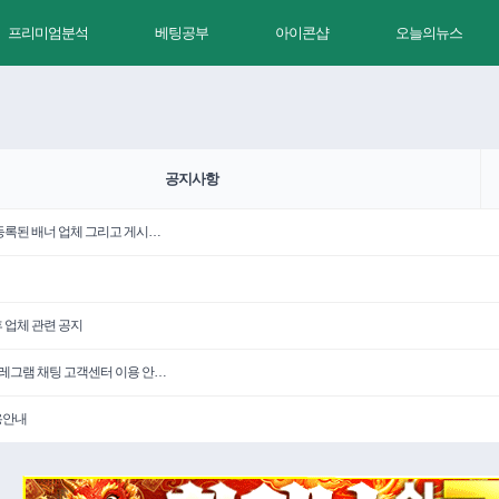
프리미엄분석
베팅공부
아이콘샵
오늘의뉴스
공지사항
 등록된 배너 업체 그리고 게시…
휴 업체 관련 공지
텔레그램 채팅 고객센터 이용 안…
용안내