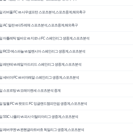
4일 리버풀 FC vs 사우샘프턴 스포츠분석,스포츠중계,해외축구
4일 AC 밀란 vs US 레체 스포츠분석,스포츠중계,해외축구
4일 아틀레틱 빌바오 vs 지로나 FC 스페인리그 생중계,스포츠분석
4일 RCD 에스파뇰 vs 발렌시아 스페인리그 생중계,스포츠분석
4일 레반테 vs 레알 마드리드 스페인리그 생중계,스포츠분석
4일 세비야 FC vs 비야레알 스페인리그 생중계,스포츠분석
3일 스포르팅 vs 모레이렌세 스포츠분석 중계
3일 밀월 FC vs 왓포드 FC 잉글랜드챔피언쉽 생중계,스포츠분석
3일 SSC 나폴리 vs 피사 이탈리아리그 생중계,스포츠분석
2일 레버쿠젠 vs 묀헨글라트바흐 독일리그 생중계,스포츠분석