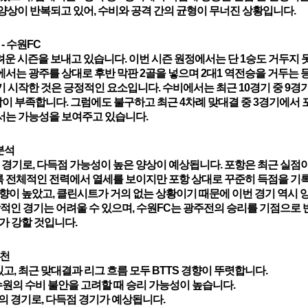
 양상이 반복되고 있어, 수비와 공격 간의 균형이 무너진 상황입니다.
- 수원FC
어려운 시즌을 보내고 있습니다. 이번 시즌 원정에서는 단 1승도 거두지
서는 광주를 상대로 후반 막판 2골을 넣으며 2대1 역전승을 거두는 
 시작한 것은 긍정적인 요소입니다.
수비에서는 최근 10경기 중 9경
이 부족합니다. 그럼에도 불구하고 최근 4차례 맞대결 중 3경기에서 
서는 가능성을 보여주고 있습니다.
분석
 경기로, 다득점 가능성이 높은 양상
이 예상됩니다. 포항은 최근 실점
비록 전체적인 전력에서 열세를 보이지만 포항 상대로 꾸준히 득점을 기
 경향이 높았고, 클린시트가 거의 없는 상황
이기 때문에 이번 경기 역시 양
방적인 경기는 어려울 수 있으며, 수원FC는 광주전의 승리를 기점으로
가 강할 것입니다.
추천
있고, 최근 맞대결과 리그 흐름 모두 BTTS 경향이 뚜렷합니다.
수원의 수비 불안을 고려할 때 승리 가능성이 높습니다.
간의 경기로, 다득점 경기가 예상됩니다.