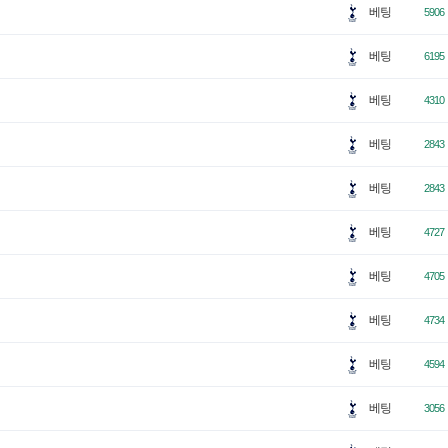
베팅
5906
베팅
6195
베팅
4310
베팅
2843
베팅
2843
베팅
4727
베팅
4705
베팅
4734
베팅
4594
베팅
3056