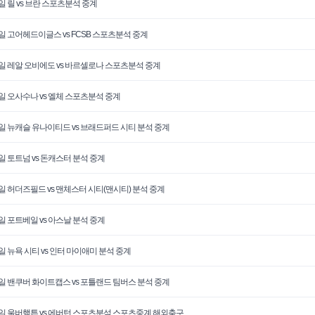
6일 릴 vs 브란 스포츠분석 중계
6일 고어헤드이글스 vs FCSB 스포츠분석 중계
6일 레알 오비에도 vs 바르셀로나 스포츠분석 중계
6일 오사수나 vs 엘체 스포츠분석 중계
5일 뉴캐슬 유나이티드 vs 브래드퍼드 시티 분석 중계
5일 토트넘 vs 돈캐스터 분석 중계
5일 허더즈필드 vs 맨체스터 시티(맨시티) 분석 중계
5일 포트베일 vs 아스날 분석 중계
5일 뉴욕 시티 vs 인터 마이애미 분석 중계
5일 밴쿠버 화이트캡스 vs 포틀랜드 팀버스 분석 중계
4일 울버햄튼 vs 에버턴 스포츠분석,스포츠중계,해외축구