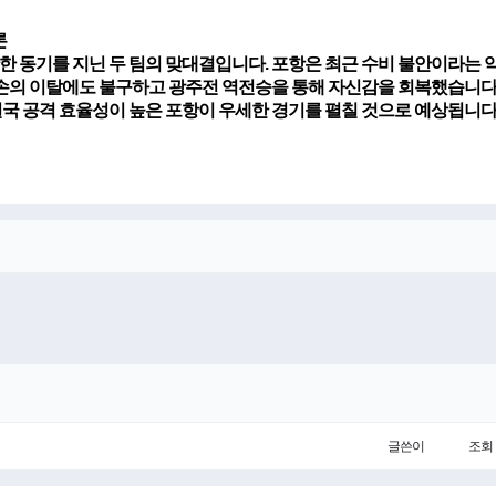
론
한 동기를 지닌 두 팀의 맞대결입니다. 포항은 최근 수비 불안이라는 
손의 이탈에도 불구하고 광주전 역전승을 통해 자신감을 회복했습니다.
결국 공격 효율성이 높은 포항이 우세한 경기를 펼칠 것으로 예상됩니다
글쓴이
조회