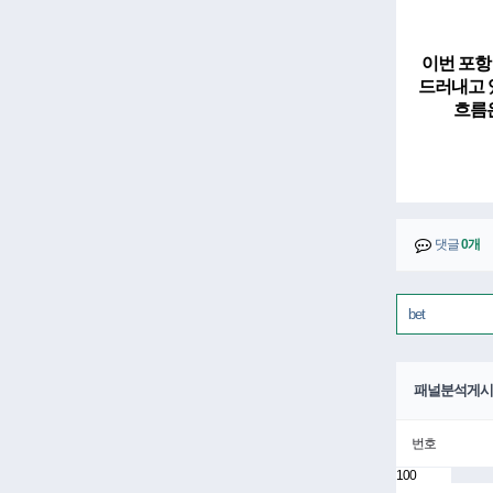
이번 포항
드러내고 
흐름은
댓글
0개
패널분석게시
번호
100