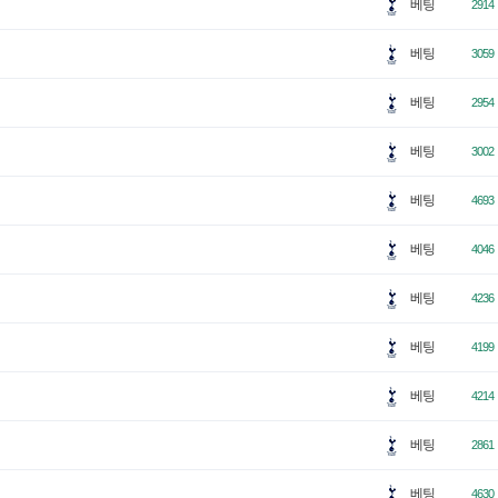
베팅
2914
베팅
3059
베팅
2954
베팅
3002
베팅
4693
베팅
4046
베팅
4236
베팅
4199
베팅
4214
베팅
2861
베팅
4630