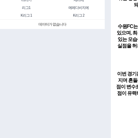
라리가
세리에
되
리그1
에레디비지에
K리그 1
K리그 2
데이터가 없습니다
수원FC는
있으며,
최
있는 모습
실점을 허
이번 경기
지며 흔들
점이 변수로
점이 유력