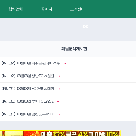
협력업체
꽁머니
고객센터
패널분석게시판
【K리그2】08월08일 파주 프런티어 vs 수…
【K리그2】08월08일 성남 FC vs 천안 …
【K리그1】08월08일 FC 안양 vs 대전 …
【K리그1】08월08일 부천 FC 1995 v…
【K리그1】08월08일 김천 상무 vs FC …