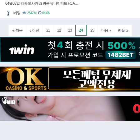
04월08일 감바 오사카 vs 방콕 유나이티드 FC A…
베팅
2517회
04-06
21
22
23
24
25
처음
이전
다음
맨끝