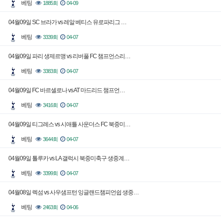
베팅
1885회
04-09
04월09일 SC 브라가 vs 레알 베티스 유로파리그 …
베팅
3339회
04-07
04월09일 파리 생제르맹 vs 리버풀 FC 챔프언스리…
베팅
3383회
04-07
04월09일 FC 바르셀로나 vs AT 마드리드 챔프언…
베팅
3416회
04-07
04월09일 티그레스 vs 시애틀 사운더스 FC 북중미…
베팅
3644회
04-07
04월09일 톨루카 vs LA 갤럭시 북중미축구 생중계…
베팅
3399회
04-07
04월08일 렉섬 vs 사우샘프턴 잉글랜드챔피언쉽 생중…
베팅
2463회
04-06