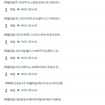
04월10일 FC 포르투 vs 노팅엄 포레스트 유로파리…
베팅
2698회
04-09
04월10일 SC 프라이부르크 vs 셀타 비고 유로파리…
베팅
2841회
04-09
04월10일 마인츠 vs RC 스트라스부르 유로파 컨퍼…
베팅
2765회
04-09
04월10일 크리스탈 팰리스 vs ACF 피오렌티나 유…
베팅
2813회
04-09
04월10일 라요 바예카노 vs AEK아테네 유로파 컨…
베팅
1892회
04-09
【WKBL프로농구】04월10일 KB스타즈 vs 우리은행…
베팅
1878회
04-09
04월10일 대한항공 vs 현대캐피탈 한국배구 생중계,…