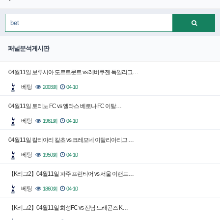
패널분석게시판
04월11일 보루시아 도르트문트 vs 레버쿠젠 독일리그…
베팅
2003회
04-10
04월11일 토리노 FC vs 엘라스 베로나 FC 이탈…
베팅
1961회
04-10
04월11일 칼리아리 칼초 vs 크레모네 이탈리아리그 …
베팅
1950회
04-10
【K리그2】04월11일 파주 프런티어 vs 서울 이랜드…
베팅
1860회
04-10
【K리그2】04월11일 화성FC vs 전남 드래곤즈 K…