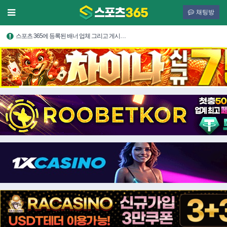
채팅방
스포츠 365에 등록된 배너 업체 그리고 게시…