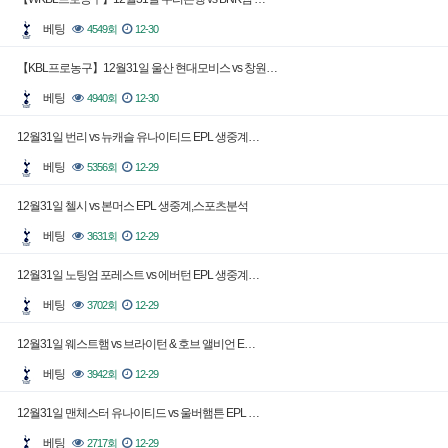
베팅
4549회
12-30
【KBL프로농구】12월31일 울산 현대모비스 vs 창원…
베팅
4940회
12-30
12월31일 번리 vs 뉴캐슬 유나이티드 EPL 생중계…
베팅
5356회
12-29
12월31일 첼시 vs 본머스 EPL 생중계,스포츠분석
베팅
3631회
12-29
12월31일 노팅엄 포레스트 vs 에버턴 EPL 생중계…
베팅
3702회
12-29
12월31일 웨스트햄 vs 브라이턴 & 호브 앨비언 E…
베팅
3942회
12-29
12월31일 맨체스터 유나이티드 vs 울버햄튼 EPL …
베팅
2717회
12-29