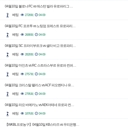
04월10일 볼로냐 FC vs 애스턴 빌라 유로파리그 …
베팅
2728회
04-09
04월10일 FC 포르투 vs 노팅엄 포레스트 유로파리…
베팅
2688회
04-09
04월10일 SC 프라이부르크 vs 셀타 비고 유로파리…
베팅
2828회
04-09
04월10일 마인츠 vs RC 스트라스부르 유로파 컨퍼…
베팅
2757회
04-09
04월10일 크리스탈 팰리스 vs ACF 피오렌티나 유…
베팅
2795회
04-09
04월10일 라요 바예카노 vs AEK아테네 유로파 컨…
베팅
1876회
04-09
【WKBL프로농구】04월10일 KB스타즈 vs 우리은행…