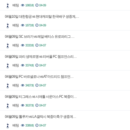
베팅
1865회
04-09
04월10일 대한항공 vs 현대캐피탈 한국배구 생중계,…
베팅
1873회
04-09
04월09일 SC 브라가 vs 레알 베티스 유로파리그 …
베팅
3333회
04-07
04월09일 파리 생제르맹 vs 리버풀 FC 챔프언스리…
베팅
3374회
04-07
04월09일 FC 바르셀로나 vs AT 마드리드 챔프언…
베팅
3407회
04-07
04월09일 티그레스 vs 시애틀 사운더스 FC 북중미…
베팅
3637회
04-07
04월09일 톨루카 vs LA 갤럭시 북중미축구 생중계…
베팅
3389회
04-07