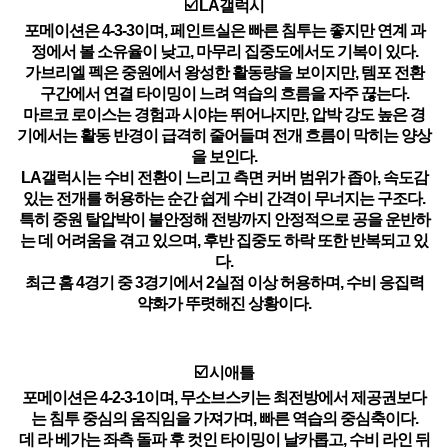
☑️ LA갤럭시
포메이션은 4-3-3이며, 페인트실은 빠른 침투는 좋지만 연계 과
정에서 볼 소유율이 낮고, 마무리 집중도에서도 기복이 있다.
가브리엘 펙은 중원에서 왕성한 활동량을 보이지만, 템포 전환
구간에서 연결 타이밍이 느려 역습의 흐름을 자주 끊는다.
마르코 로이스는 경험과 시야는 뛰어나지만, 압박 강도 높은 경
기에서는 활동 반경이 급격히 줄어들며 전개 흐름이 막히는 양상
을 보인다.
LA갤럭시는 수비 전환이 느리고 측면 커버 범위가 좁아, 속도감
있는 전개를 허용하는 순간 쉽게 수비 간격이 무너지는 구조다.
특히 중원 탈압박이 불안정해 전방까지 안정적으로 공을 운반하
는 데 어려움을 겪고 있으며, 후반 집중도 하락 또한 반복되고 있
다.
최근 홈 4경기 중 3경기에서 2실점 이상 허용하며, 수비 응집력
약화가 뚜렷해진 상황이다.
☑️ 시애틀
포메이션은 4-2-3-1이며, 무소브스키는 최전방에서 제공권보다
는 침투 중심의 움직임을 가져가며, 빠른 역습의 중심축이다.
데 라 베가는 좌측 돌파 후 컷인 타이밍이 날카롭고, 수비 라인 뒤