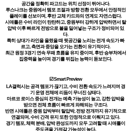
공간을 정확히 파고드는 위치 선정이 뛰어나다.
루스나크는 중원에서 템포 조절과 방향 전환 모두에서 안정적인
플레이를 선보이며, 후반 교체 카드와의 연계도 자연스럽다.
시애틀은 수비 라인이 탄탄하고, 중원부터 강하게 압박하면서 탈
압박 이후 빠르게 전방으로 볼을 밀어넣는 구조가 정비되어 있
다.
특히 상대가 라인을 올렸을 때 뒷공간을 노리는 전개 속도가 빠
르고, 측면과 중앙을 오가는 전환이 유기적이다.
최근 원정 3경기 연속 무패 흐름을 유지 중이며, 후반 승부처에서
집중력을 높이며 경기를 뒤집는 능력이 돋보인다.
☑️ Smart Preview
LA갤럭시는 공격 템포가 끊기고, 수비 전환 속도가 느려지며 경
기 운영 전체에 리듬이 무너진 상태다.
마르코 로이스 중심의 전개는 예측 가능성이 높고, 강한 압박을
받으면 전체 흐름이 빠르게 와해되는 구조다.
반면 시애틀은 중원 압박부터 탈압박, 전방 전개까지 유기적으로
연결되며, 수비 간격 유지 또한 안정적으로 이뤄지고 있다.
경기 템포, 체력 분배, 압박 완성도까지 모두 고려할 때 시애틀이
주도권을 가져갈 가능성이 높다.