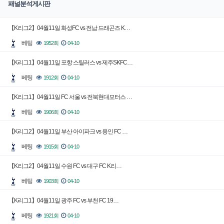
패널분석게시판
【K리그2】04월11일 화성FC vs 전남 드래곤즈 K…
베팅
1952회
04-10
【K리그1】04월11일 포항 스틸러스 vs 제주SKFC…
베팅
1912회
04-10
【K리그1】04월11일 FC 서울 vs 전북현대모터스 …
베팅
1906회
04-10
【K리그2】04월11일 부산 아이파크 vs 용인 FC …
베팅
1915회
04-10
【K리그2】04월11일 수원 FC vs 대구 FC K리…
베팅
1903회
04-10
【K리그1】04월11일 광주 FC vs 부천 FC 19…
베팅
1921회
04-10