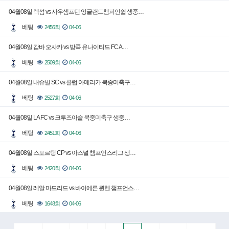
04월08일 렉섬 vs 사우샘프턴 잉글랜드챔피언쉽 생중…
베팅
2456회
04-06
04월08일 감바 오사카 vs 방콕 유나이티드 FC A…
베팅
2509회
04-06
04월08일 내슈빌 SC vs 클럽 아메리카 북중미축구…
베팅
2527회
04-06
04월08일 LA FC vs 크루즈아슬 북중미축구 생중…
베팅
2451회
04-06
04월08일 스포르팅 CP vs 아스널 챔프언스리그 생…
베팅
2420회
04-06
04월08일 레알 마드리드 vs 바이에른 뮌헨 챔프언스…
베팅
1648회
04-06