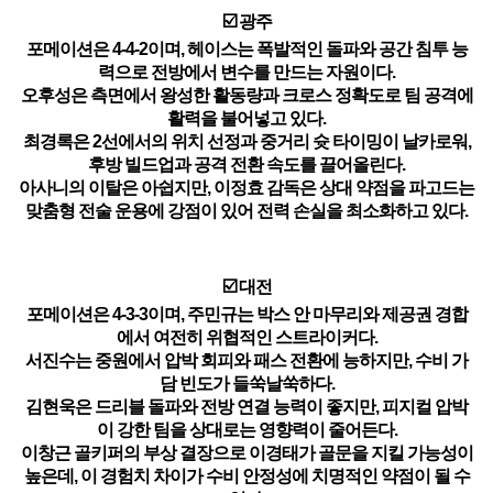
☑️ 광주
포메이션은 4-4-2이며, 헤이스는 폭발적인 돌파와 공간 침투 능
력으로 전방에서 변수를 만드는 자원이다.
오후성은 측면에서 왕성한 활동량과 크로스 정확도로 팀 공격에
활력을 불어넣고 있다.
최경록은 2선에서의 위치 선정과 중거리 슛 타이밍이 날카로워,
후방 빌드업과 공격 전환 속도를 끌어올린다.
아사니의 이탈은 아쉽지만, 이정효 감독은 상대 약점을 파고드는
맞춤형 전술 운용에 강점이 있어 전력 손실을 최소화하고 있다.
☑️ 대전
포메이션은 4-3-3이며, 주민규는 박스 안 마무리와 제공권 경합
에서 여전히 위협적인 스트라이커다.
서진수는 중원에서 압박 회피와 패스 전환에 능하지만, 수비 가
담 빈도가 들쑥날쑥하다.
김현욱은 드리블 돌파와 전방 연결 능력이 좋지만, 피지컬 압박
이 강한 팀을 상대로는 영향력이 줄어든다.
이창근 골키퍼의 부상 결장으로 이경태가 골문을 지킬 가능성이
높은데, 이 경험치 차이가 수비 안정성에 치명적인 약점이 될 수