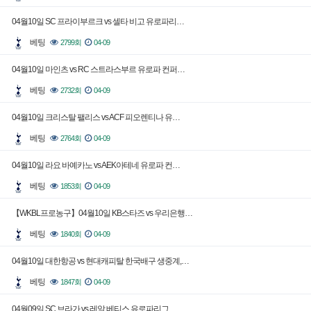
04월10일 SC 프라이부르크 vs 셀타 비고 유로파리…
베팅
2799회
04-09
04월10일 마인츠 vs RC 스트라스부르 유로파 컨퍼…
베팅
2732회
04-09
04월10일 크리스탈 팰리스 vs ACF 피오렌티나 유…
베팅
2764회
04-09
04월10일 라요 바예카노 vs AEK아테네 유로파 컨…
베팅
1853회
04-09
【WKBL프로농구】04월10일 KB스타즈 vs 우리은행…
베팅
1840회
04-09
04월10일 대한항공 vs 현대캐피탈 한국배구 생중계,…
베팅
1847회
04-09
04월09일 SC 브라가 vs 레알 베티스 유로파리그 …