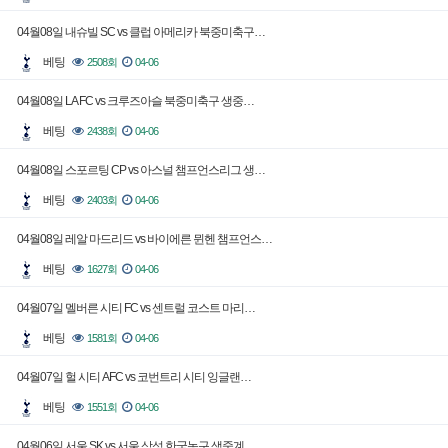
04월08일 내슈빌 SC vs 클럽 아메리카 북중미축구…
베팅
2508회
04-06
04월08일 LA FC vs 크루즈아슬 북중미축구 생중…
베팅
2438회
04-06
04월08일 스포르팅 CP vs 아스널 챔프언스리그 생…
베팅
2403회
04-06
04월08일 레알 마드리드 vs 바이에른 뮌헨 챔프언스…
베팅
1627회
04-06
04월07일 멜버른 시티 FC vs 센트럴 코스트 마리…
베팅
1581회
04-06
04월07일 헐 시티 AFC vs 코번트리 시티 잉글랜…
베팅
1551회
04-06
04월06일 서울 SK vs 서울 삼성 한국농구 생중계…