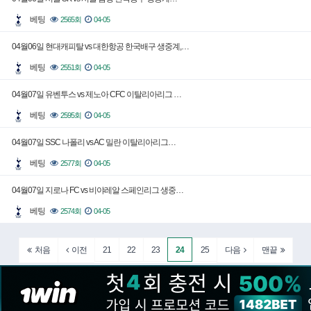
베팅
2565회
04-05
04월06일 현대캐피탈 vs 대한항공 한국배구 생중계,…
베팅
2551회
04-05
04월07일 유벤투스 vs 제노아 CFC 이탈리아리그 …
베팅
2595회
04-05
04월07일 SSC 나폴리 vs AC 밀란 이탈리아리그…
베팅
2577회
04-05
04월07일 지로나 FC vs 비야레알 스페인리그 생중…
베팅
2574회
04-05
21
22
23
24
25
처음
이전
다음
맨끝