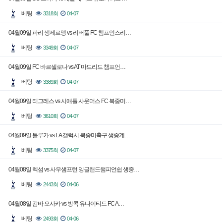
베팅
3318회
04-07
04월09일 파리 생제르맹 vs 리버풀 FC 챔프언스리…
베팅
3349회
04-07
04월09일 FC 바르셀로나 vs AT 마드리드 챔프언…
베팅
3389회
04-07
04월09일 티그레스 vs 시애틀 사운더스 FC 북중미…
베팅
3610회
04-07
04월09일 톨루카 vs LA 갤럭시 북중미축구 생중계…
베팅
3375회
04-07
04월08일 렉섬 vs 사우샘프턴 잉글랜드챔피언쉽 생중…
베팅
2443회
04-06
04월08일 감바 오사카 vs 방콕 유나이티드 FC A…
베팅
2493회
04-06