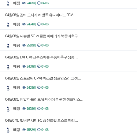
베팅
2443회
04-06
04월08일 감바 오사카 vs 방콕 유나이티드 FC A…
베팅
2494회
04-06
04월08일 내슈빌 SC vs 클럽 아메리카 북중미축구…
베팅
2510회
04-06
04월08일 LA FC vs 크루즈아슬 북중미축구 생중…
베팅
2439회
04-06
04월08일 스포르팅 CP vs 아스널 챔프언스리그 생…
베팅
2403회
04-06
04월08일 레알 마드리드 vs 바이에른 뮌헨 챔프언스…
베팅
1628회
04-06
04월07일 멜버른 시티 FC vs 센트럴 코스트 마리…
베팅
1582회
04-06