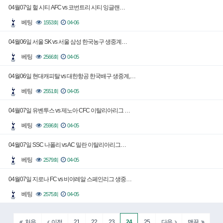
04월07일 헐 시티 AFC vs 코번트리 시티 잉글랜…
베팅
1553회
04-06
04월06일 서울 SK vs 서울 삼성 한국농구 생중계…
베팅
2566회
04-05
04월06일 현대캐피탈 vs 대한항공 한국배구 생중계,…
베팅
2551회
04-05
04월07일 유벤투스 vs 제노아 CFC 이탈리아리그 …
베팅
2596회
04-05
04월07일 SSC 나폴리 vs AC 밀란 이탈리아리그…
베팅
2579회
04-05
04월07일 지로나 FC vs 비야레알 스페인리그 생중…
베팅
2575회
04-05
21
22
23
24
25
처음
이전
다음
맨끝