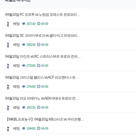
04월10일 FC 포르투 vs 노팅엄 포레스트 유로파리…
베팅
2671회
04-09
04월10일 SC 프라이부르크 vs 셀타 비고 유로파리…
베팅
2802회
04-09
04월10일 마인츠 vs RC 스트라스부르 유로파 컨퍼…
베팅
2733회
04-09
04월10일 크리스탈 팰리스 vs ACF 피오렌티나 유…
베팅
2764회
04-09
04월10일 라요 바예카노 vs AEK아테네 유로파 컨…
베팅
1857회
04-09
【WKBL프로농구】04월10일 KB스타즈 vs 우리은행…
베팅
1844회
04-09