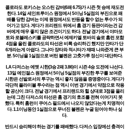
콜로라도 로키스는 오스틴 감버(6패 6.75)가 시즌 첫 승에 재도전
한다. 14일 세인트루이스 원정에서 5이닝 5실점의 부진으로 패
배를 당한 감버는 이제 원정에서도 반등을 할수 없는 투수가 되
어가고 있다. 게다가 프리랜드 뒤에서 홈 경기 등판이라는건 감
버에게 매우 좋지 않은 조건이기도 하다. 전날 경기에서 야마모
토와 로블레스키를 공략하면서 에제키엘 토바의 솔로 홈런 포함
4점을 올린 콜로라도의 타선은 비록 승리하긴 했지만 안타가 단
6개라는게 아쉽다. 그나마 장타와 적시타가 제때 나와준게 큰 부
분. 5이닝을 1실점으로 버틴 불펜은 고춧가루 정신이 대단하다.
LA 다저스는 에멧 시한(3승 2패 3.86)이 시즌 4승 도전에 나선다.
13일 에인절스 원정에서 5이닝 5실점의 부진한 투구를 보여준
시한은 선발로서의 투구는 역시 좋지 않음을 증명중이다. 게다가
극단적 플라이볼 투수라는 점 역시 이번 경기에서 약점으로 작용
할 공산이 크다. 전날 경기에서 프리랜드와 힐 상대로 3점을 올리
는데 그친 다저스의 타선은 홈 경기의 호조를 전혀 이어가지 못
했다. 특히 홈런이 쿠어스 필드에서 나오지 않았다는게 치명적이
다. 1.1이닝동안 1실점으로 무너진 불펜은 누굴 믿어야 하나 싶
다.
반드시 승리해야 하는 경기를 패배했다. 다저스 입장에선 충격이