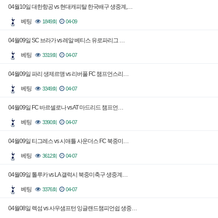
04월10일 대한항공 vs 현대캐피탈 한국배구 생중계,…
베팅
1849회
04-09
04월09일 SC 브라가 vs 레알 베티스 유로파리그 …
베팅
3319회
04-07
04월09일 파리 생제르맹 vs 리버풀 FC 챔프언스리…
베팅
3349회
04-07
04월09일 FC 바르셀로나 vs AT 마드리드 챔프언…
베팅
3390회
04-07
04월09일 티그레스 vs 시애틀 사운더스 FC 북중미…
베팅
3612회
04-07
04월09일 톨루카 vs LA 갤럭시 북중미축구 생중계…
베팅
3376회
04-07
04월08일 렉섬 vs 사우샘프턴 잉글랜드챔피언쉽 생중…