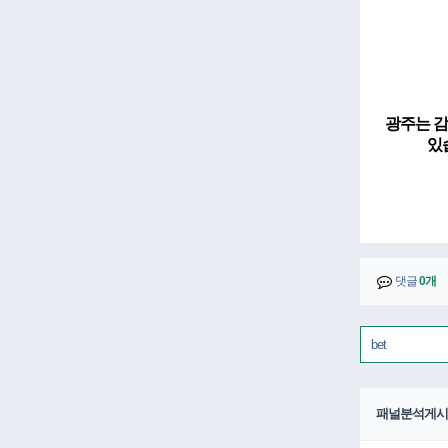
광주는 감
있
댓글
0개
패널분석게시