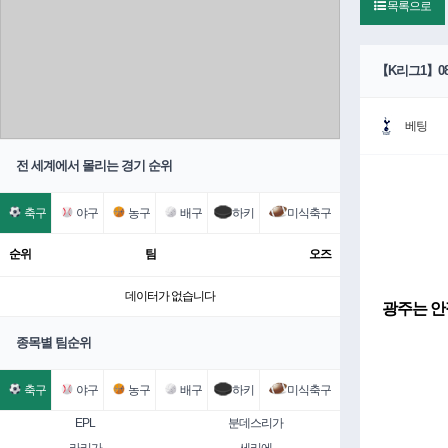
목록으로
【K리그1】0
베팅
전 세계에서 몰리는 경기 순위
축구
야구
농구
배구
하키
미식축구
순위
팀
오즈
데이터가 없습니다
광주는 안
종목별 팀순위
축구
야구
농구
배구
하키
미식축구
EPL
분데스리가