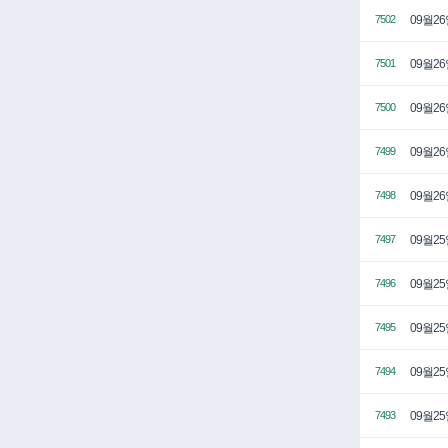
09월2
7502
09월2
7501
09월2
7500
09월2
7499
09월2
7498
09월2
7497
09월2
7496
09월2
7495
09월2
7494
09월2
7493