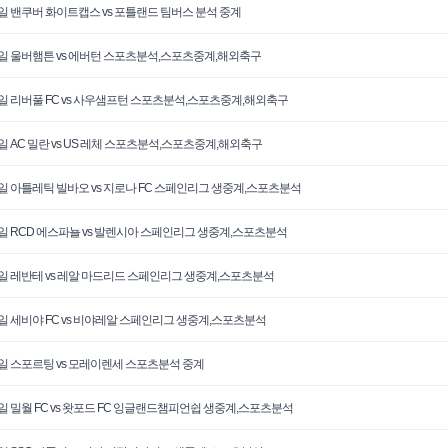
5일 밴쿠버 화이트캡스 vs 포틀랜드 팀버스 분석 중계
4일 울버햄튼 vs 에버턴 스포츠분석,스포츠중계,해외축구
4일 리버풀 FC vs 사우샘프턴 스포츠분석,스포츠중계,해외축구
4일 AC 밀란 vs US 레체 스포츠분석,스포츠중계,해외축구
4일 아틀레틱 빌바오 vs 지로나 FC 스페인리그 생중계,스포츠분석
4일 RCD 에스파뇰 vs 발렌시아 스페인리그 생중계,스포츠분석
4일 레반테 vs 레알 마드리드 스페인리그 생중계,스포츠분석
4일 세비야 FC vs 비야레알 스페인리그 생중계,스포츠분석
3일 스포르팅 vs 모레이렌세 스포츠분석 중계
3일 밀월 FC vs 왓포드 FC 잉글랜드챔피언쉽 생중계,스포츠분석