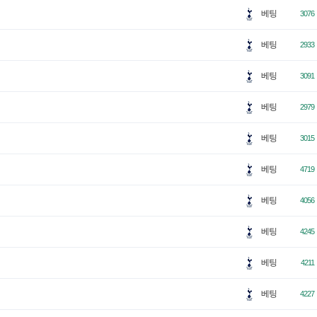
베팅
3076
베팅
2933
베팅
3091
베팅
2979
베팅
3015
베팅
4719
베팅
4056
베팅
4245
베팅
4211
베팅
4227