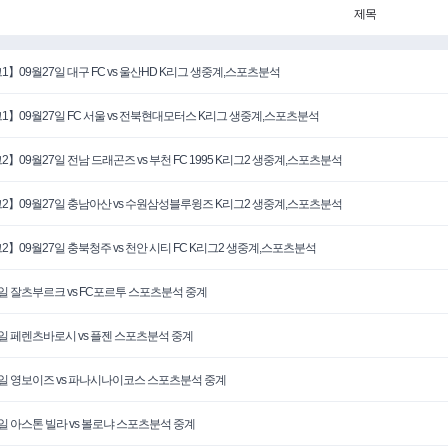
제목
1】09월27일 대구 FC vs 울산HD K리그 생중계,스포츠분석
1】09월27일 FC 서울 vs 전북현대모터스 K리그 생중계,스포츠분석
2】09월27일 전남 드래곤즈 vs 부천 FC 1995 K리그2 생중계,스포츠분석
2】09월27일 충남아산 vs 수원삼성블루윙즈 K리그2 생중계,스포츠분석
2】09월27일 충북청주 vs 천안 시티 FC K리그2 생중계,스포츠분석
6일 잘츠부르크 vs FC포르투 스포츠분석 중계
6일 페렌츠바로시 vs 플젠 스포츠분석 중계
6일 영보이즈 vs 파나시나이코스 스포츠분석 중계
6일 아스톤 빌라 vs 볼로냐 스포츠분석 중계