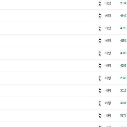
베팅
2874
베팅
4649
베팅
4626
베팅
4559
베팅
4602
베팅
4506
베팅
2843
베팅
3015
베팅
4794
베팅
5175