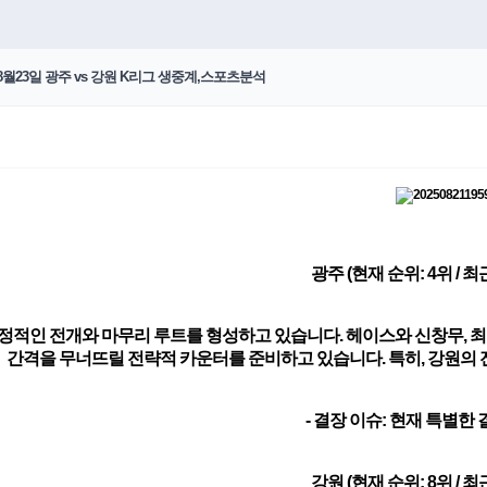
8월23일 광주 vs 강원 K리그 생중계,스포츠분석
광주 (현재 순위: 4위 / 최
정적인 전개와 마무리 루트를 형성하고 있습니다. 헤이스와 신창무, 최
간격을 무너뜨릴 전략적 카운터를 준비하고 있습니다. 특히, 강원의 
- 결장 이슈: 현재 특별한
강원 (현재 순위: 8위 / 최