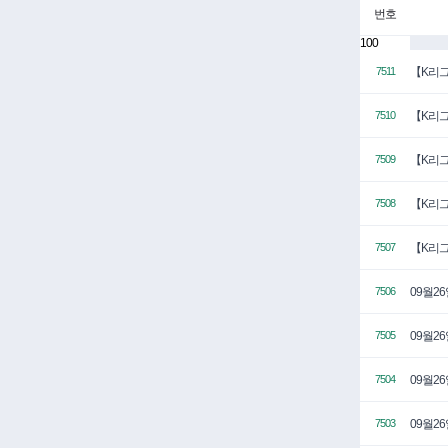
번호
100
【K리그
7511
【K리그
7510
【K리그
7509
【K리그
7508
【K리그
7507
09월2
7506
09월2
7505
09월2
7504
09월2
7503