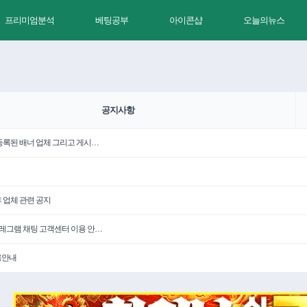
프리미엄분석
베팅공부
아이콘샵
오늘의뉴스
공지사항
 등록된 배너 업체 그리고 게시…
휴 업체 관련 공지
텔레그램 채팅 고객센터 이용 안…
용안내