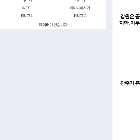
라리가
세리에
리그1
에레디비지에
K리그 1
K리그 2
강원은 공
지만, 마
데이터가 없습니다
광주가 홈