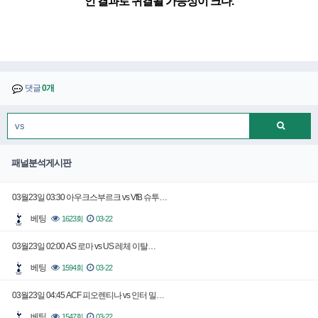
인 결과로 귀결될 가능성이 크다.
댓글
0개
패널분석게시판
03월23일 03:30 아우크스부르크 vs VfB 슈투…
베팅
1623회
03-22
03월23일 02:00 AS 로마 vs US 레체 이탈…
베팅
1594회
03-22
03월23일 04:45 ACF 피오렌티나 vs 인터 밀…
베팅
1547회
03-22