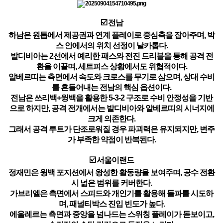
☑️ 전남
하남은 원톱에서 제공권과 연계 플레이로 중심축을 잡아주며, 박
스 안에서의 위치 선정이 날카롭다.
발디비아는 2선에서 예리한 패스와 전진 드리블을 통해 공격 전
환을 이끌며, 세트피스 상황에서도 위협적이다.
알베르띠는 측면에서 속도와 크로스를 무기로 삼으며, 상대 수비
를 흔들어내는 전남의 핵심 옵션이다.
전남은 쓰리백+윙백을 활용한 5-3-2 구조로 수비 안정성을 기반
으로 하지만, 공격 전개에서는 발디비아와 알베르띠의 시너지에
크게 의존한다.
그래서 공격 루트가 단조로워질 경우 파괴력은 유지되지만, 변주
가 부족한 약점이 반복된다.
☑️ 서울이랜드
정재민은 윙백 포지션에서 왕성한 활동량을 보여주며, 공수 전환
시 넓은 범위를 커버한다.
가브리엘은 측면에서 스피드와 개인기를 활용해 돌파를 시도하
며, 패널티박스 진입 빈도가 높다.
에울레르는 측면과 중앙을 넘나드는 스위칭 플레이가 돋보이고,