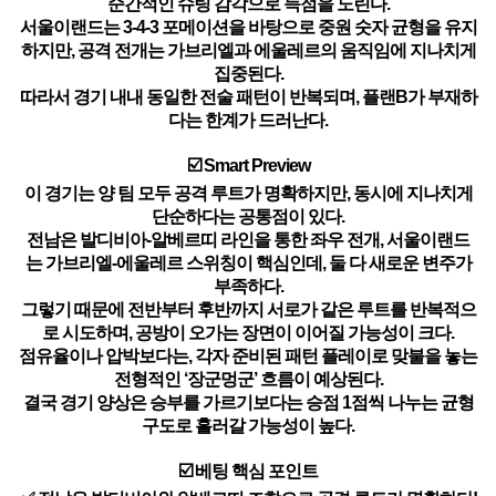
순간적인 슈팅 감각으로 득점을 노린다.
서울이랜드는 3-4-3 포메이션을 바탕으로 중원 숫자 균형을 유지
하지만, 공격 전개는 가브리엘과 에울레르의 움직임에 지나치게
집중된다.
따라서 경기 내내 동일한 전술 패턴이 반복되며, 플랜B가 부재하
다는 한계가 드러난다.
☑️ Smart Preview
이 경기는 양 팀 모두 공격 루트가 명확하지만, 동시에 지나치게
단순하다는 공통점이 있다.
전남은 발디비아-알베르띠 라인을 통한 좌우 전개, 서울이랜드
는 가브리엘-에울레르 스위칭이 핵심인데, 둘 다 새로운 변주가
부족하다.
그렇기 때문에 전반부터 후반까지 서로가 같은 루트를 반복적으
로 시도하며, 공방이 오가는 장면이 이어질 가능성이 크다.
점유율이나 압박보다는, 각자 준비된 패턴 플레이로 맞불을 놓는
전형적인 ‘장군멍군’ 흐름이 예상된다.
결국 경기 양상은 승부를 가르기보다는 승점 1점씩 나누는 균형
구도로 흘러갈 가능성이 높다.
☑️ 베팅 핵심 포인트