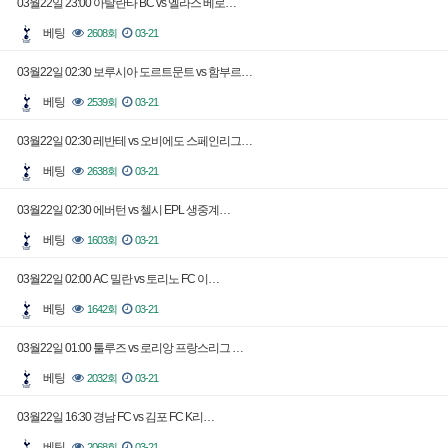
03월22일 23:00 아탈란타 BC vs 엘라스 베로…
베팅
2608회
03-21
03월22일 02:30 보루시아 도르트문트 vs 함부르…
베팅
2539회
03-21
03월22일 02:30 레반테 vs 오비에도 스페인리그…
베팅
2638회
03-21
03월22일 02:30 에버턴 vs 첼시 EPL 생중계…
베팅
1603회
03-21
03월22일 02:00 AC 밀란 vs 토리노 FC 이…
베팅
1642회
03-21
03월22일 01:00 툴루즈 vs 로리앙 프랑스리그 …
베팅
2032회
03-21
03월22일 16:30 경남 FC vs 김포 FC K리…
베팅
2068회
03-21