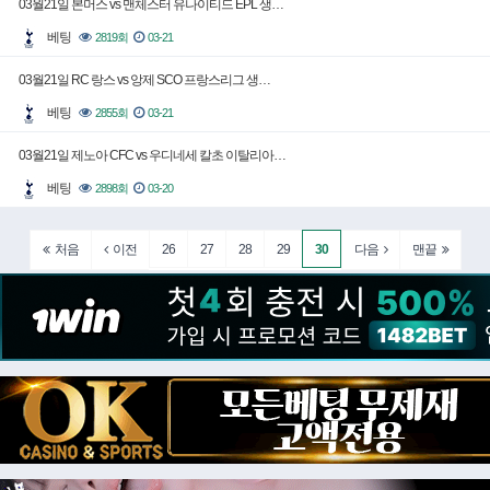
03월21일 본머스 vs 맨체스터 유나이티드 EPL 생…
베팅
2819회
03-21
03월21일 RC 랑스 vs 앙제 SCO 프랑스리그 생…
베팅
2855회
03-21
03월21일 제노아 CFC vs 우디네세 칼초 이탈리아…
베팅
2898회
03-20
26
27
28
29
30
처음
이전
다음
맨끝