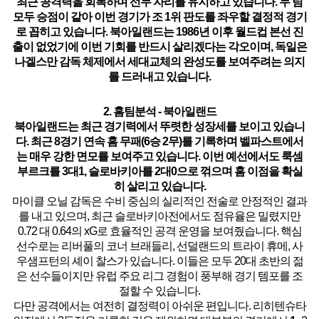
최근 공격력을 회복하며 선두 자리를 유지하고 있습니다. 두 팀
모두 승점이 같아 이번 경기가 조
1
위 판도를 좌우할 결정적 경기
로 꼽히고 있습니다. 북아일랜드는
1
986년 이후 월드컵 본선 진
출이 없었기에 이번 기회를 반드시 살리겠다는 각오이며, 독일은
나겔스만 감독 체제에서 세대교체의 완성도를 보여주려는 의지
를 드러내고 있습니다.
2. 홈팀분석 - 북아일랜드
북아일랜드는 최근 경기력에서 뚜렷한 성장세를 보이고 있습니
다.
최근 8경기 연속 홈 무패(6승 2무)를 기록하며 벨파스트에서
는 매우 강한 면모를 보여주고 있습니다.
이번 예선에서도 룩셈
부르크를 3대
1
, 슬로바키아를 2대0으로 꺾으며 홈 이점을 확실
히 살리고 있습니다.
마이클 오닐 감독은 수비 중심의 실리적인 전술로 안정적인 결과
를 내고 있으며,
최근 슬로바키아전에서도 점유율은 밀렸지만
0.72 대 0.64의 xG로 효율적인 공격 운영을 보여줬습니다.
핵심
선수로는 리버풀의 코너 브래들리, 선덜랜드의 트라이 휴메, 사
우샘프턴의 셰이 찰스가 있습니다. 이들은 모두 20대 초반의 젊
은 선수들이지만 유럽 주요 리그 경험이 풍부해 경기 템포를 조
절할 수 있습니다.
다만 공격에서는 여전히 결정력이 아쉬운 편입니다. 리히텐슈타