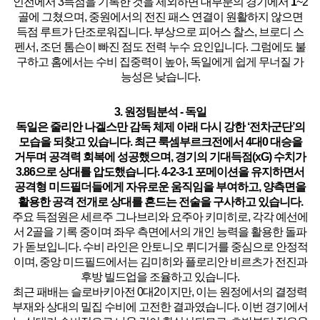
인전에서 3득점을 기록한 것을 제외하면 대부분의 경기에서
1
~2
골에 그쳤으며,
중원에서의 전진 패스 연결이 원활하지 않으면
득점 루트가 단조로워집니다.
부상으로 피어스 찰스, 브로디 스
펜서, 조던 톰슨이 빠진 점도 전력 누수 요인입니다. 그럼에도 불
구하고 홈에서는 수비 집중력이 높아, 독일에게 쉽게 무너질 가
능성은 낮습니다.
3. 원정팀분석 - 독일
독일은 줄리안 나겔스만 감독 체제 아래
다시 강한 ‘전차군단’의
모습을 되찾고 있습니다.
최근 룩셈부르크전에서 4대0 대승을
거두며 공격력 회복에 성공했으며, 경기의 기대득점(xG) 수치가
3.86으로 상대를 압도했습니다. 4-2-3-
1
포메이션을 유지하면서
공격형 미드필더들에게 자유로운 움직임을 부여하고, 양측면을
활용한 공격 전개로 상대를 흔드는 전술을 구사하고 있습니다.
주요 득점원은
세르주 그나브리와 요주아 키미히로, 각각 예선에
서 2골을 기록 중이며
좌우 측면에서의 개인 능력을 활용한 돌파
가 돋보입니다. 수비 라인은 안토니오 뤼디거를 중심으로 안정적
이며, 중앙 미드필드에서는 김미히와 플로리안 비르츠가 전진과
후방 빌드업을 조율하고 있습니다.
최근 패배는 슬로바키아전 0대2이지만, 이는 원정에서의 결정력
부재와 상대의 밀집 수비에 고전한 결과였습니다. 이번 경기에서