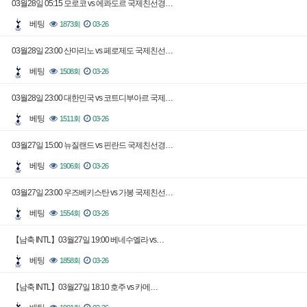
03월28일 05:15 모로코 vs 에콰도르 국제친선경…
베팅
1873회
03-26
03월28일 23:00 산마리노 vs 페로제도 국제친선…
베팅
1508회
03-26
03월28일 23:00 대한민국 vs 코트디부아르 국제…
베팅
1511회
03-26
03월27일 15:00 뉴질랜드 vs 핀란드 국제친선경…
베팅
1906회
03-26
03월27일 23:00 우즈베키스탄 vs 가봉 국제친선…
베팅
1554회
03-26
【남축 INTL】03월27일 19:00 베네수엘라 vs…
베팅
1858회
03-26
【남축 INTL】03월27일 18:10 호주 vs 카메…