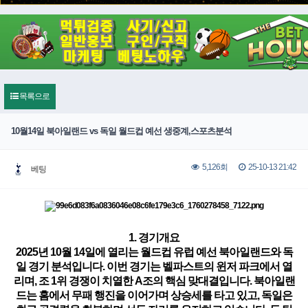
목록으로
10월14일 북아일랜드 vs 독일 월드컵 예선 생중계,스포츠분석
25-10-13 21:42
5,126회
베팅
1
. 경기개요
2025년
1
0월
1
4일에 열리는 월드컵 유럽 예선 북아일랜드와 독
일 경기 분석입니다. 이번 경기는
벨파스트의 윈저 파크에서 열
리며, 조
1
위 경쟁이 치열한 A조의 핵심 맞대결
입니다. 북아일랜
드는 홈에서 무패 행진을 이어가며 상승세를 타고 있고, 독일은