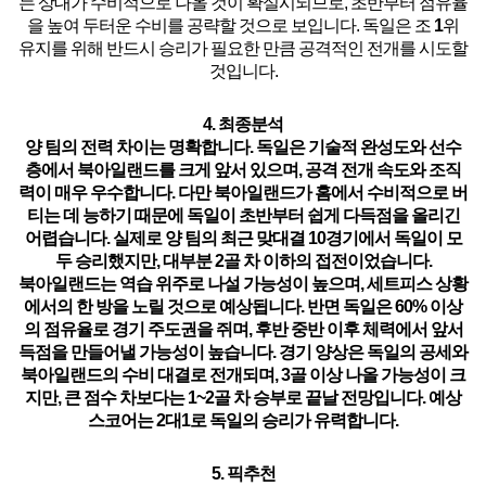
는 상대가 수비적으로 나올 것이 확실시되므로,
초반부터 점유율
을 높여 두터운 수비를 공략할 것으로 보입니다.
독일은 조
1
위
유지를 위해 반드시 승리가 필요한 만큼 공격적인 전개를 시도할
것입니다.
4. 최종분석
양 팀의 전력 차이는 명확합니다.
독일은 기술적 완성도와 선수
층에서 북아일랜드를 크게 앞서 있으며, 공격 전개 속도와 조직
력이 매우 우수합니다.
다만 북아일랜드가 홈에서 수비적으로 버
티는 데 능하기 때문에 독일이 초반부터 쉽게 다득점을 올리긴
어렵습니다. 실제로 양 팀의 최근 맞대결
1
0경기에서 독일이 모
두 승리했지만, 대부분 2골 차 이하의 접전이었습니다.
북아일랜드는 역습 위주로 나설 가능성이 높으며, 세트피스 상황
에서의 한 방을 노릴 것으로 예상됩니다. 반면 독일은 60% 이상
의 점유율로 경기 주도권을 쥐며, 후반 중반 이후 체력에서 앞서
득점을 만들어낼 가능성이 높습니다. 경기 양상은 독일의 공세와
북아일랜드의 수비 대결로 전개되며,
3골 이상 나올 가능성이 크
지만, 큰 점수 차보다는
1
~2골 차 승부로 끝날 전망
입니다. 예상
스코어는 2대
1
로 독일의 승리가 유력합니다.
5. 픽추천