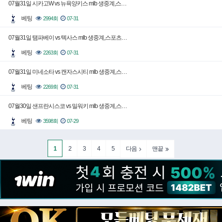
07월31일 시카고W vs 뉴욕양키스 mlb 생중계,스…
베팅
2994회
07-31
07월31일 탬파베이 vs 텍사스 mlb 생중계,스포츠…
베팅
2263회
07-31
07월31일 미네소타 vs 캔자스시티 mlb 생중계,스…
베팅
2269회
07-31
07월30일 샌프란시스코 vs 밀워키 mlb 생중계,스…
베팅
3598회
07-29
1
2
3
4
5
다음
맨끝