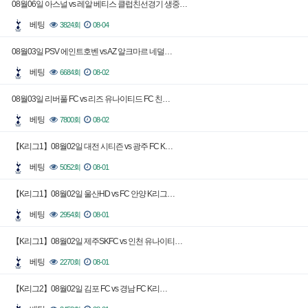
08월06일 아스널 vs 레알 베티스 클럽친선경기 생중…
베팅
3824회
08-04
08월03일 PSV 에인트호벤 vs AZ 알크마르 네덜…
베팅
6684회
08-02
08월03일 리버풀 FC vs 리즈 유나이티드 FC 친…
베팅
7800회
08-02
【K리그1】08월02일 대전 시티즌 vs 광주 FC K…
베팅
5052회
08-01
【K리그1】08월02일 울산HD vs FC 안양 K리그…
베팅
2954회
08-01
【K리그1】08월02일 제주SKFC vs 인천 유나이티…
베팅
2270회
08-01
【K리그2】08월02일 김포 FC vs 경남 FC K리…