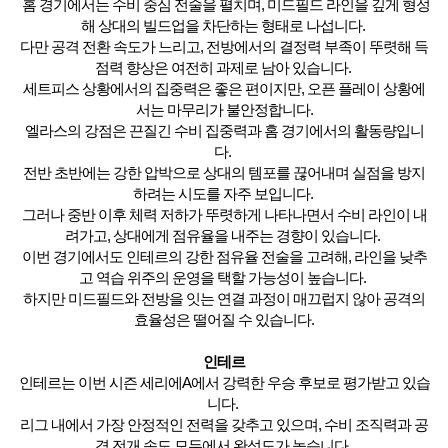
홈 경기에서는 수비 중심 전술을 펼치며, 미드필드 라인을 깊게 형성
해 상대의 빌드업을 차단하는 형태로 나섭니다.
다만 공격 전환 속도가 느리고, 전방에서의 결정력 부족이 뚜렷해 득
점력 향상은 여전히 과제로 남아 있습니다.
세트피스 상황에서의 집중력은 좋은 편이지만, 오픈 플레이 상황에
서는 마무리가 불안정합니다.
엘라스의 강점은 끈질긴 수비 집중력과 홈 경기에서의 활동량입니
다.
전반 초반에는 강한 압박으로 상대의 템포를 끊어내며 실점을 방지
하려는 시도를 자주 보입니다.
그러나 중반 이후 체력 저하가 뚜렷하게 나타나면서 수비 라인이 내
려가고, 상대에게 점유율을 내주는 경향이 있습니다.
이번 경기에서도 인테르의 강한 점유율 전술을 고려해, 라인을 낮추
고 역습 위주의 운영을 택할 가능성이 높습니다.
하지만 미드필드와 전방을 잇는 연결 과정이 매끄럽지 않아 공격의
효율성은 떨어질 수 있습니다.
인테르
인테르는 이번 시즌 세리에A에서 강력한 우승 후보로 평가받고 있습
니다.
리그 내에서 가장 안정적인 전력을 갖추고 있으며, 수비 조직력과 공
격 전개 속도 모두에서 완성도가 높습니다.