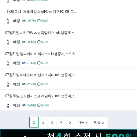
【K리그2】08월01일 화성FC vs 대구 FC K리그…
베팅
2217회
08-01
07월31일 시카고W vs 뉴욕양키스 mlb 생중계,스…
베팅
2906회
07-31
07월31일 탬파베이 vs 텍사스 mlb 생중계,스포츠…
베팅
2186회
07-31
07월31일 미네소타 vs 캔자스시티 mlb 생중계,스…
베팅
2201회
07-31
07월30일 샌프란시스코 vs 밀워키 mlb 생중계,스…
베팅
3526회
07-29
1
2
3
4
5
다음
맨끝