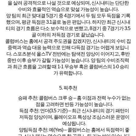
을 살려 공격적으로 나설 것으로 예상되며, 신시내티는 단단한
수비와 효율적인 역습으로 맞설 가능성이 높습니다.
양 팀의 최근 맞대결 5경기 중 4경기에서 두 팀 모두 득점을 기록
했으며, 평균 득점은 3.1골로 높은 편입니다. 하지만 최근 신시내
티의 경기 흐름은 다소 보수적으로 변했고, 8경기 중 7경기가 3.5
골 이하의 저득점 경기로 끝났습니다.
콜럼버스는 홈에서 공격 주도권을 잡겠지만, 신시내티의 수비 집
중력과 역습 대응 능력으로 인해 다득점 경기는 어렵게 보입니
다.
스포츠분석
올스TV
전반에는 탐색전 양상이 이어지고, 후반
중반 이후 승부가 갈릴 가능성이 높습니다.
양 팀의 수비조직력
과 최근 흐름을 고려할 때 1-1 무승부 혹은 콜럼버스의 1-0 승리
가 유력합니다.
5. 픽추천
승패 추천:
콜럼버스 크루 승 – 홈 이점과 전력 누수가 없는
점을 고려하면 반등 가능성이 높습니다.
득점 추천:
언더(3.5 기준) – 최근 신시내티의 경기 패턴이
저득점 양상이며, 플레이오프 특성상 조심스러운 운영이
예상됩니다.
양팀득점 추천:
예(Yes) – 콜럼버스는 홈에서 득점력이 좋