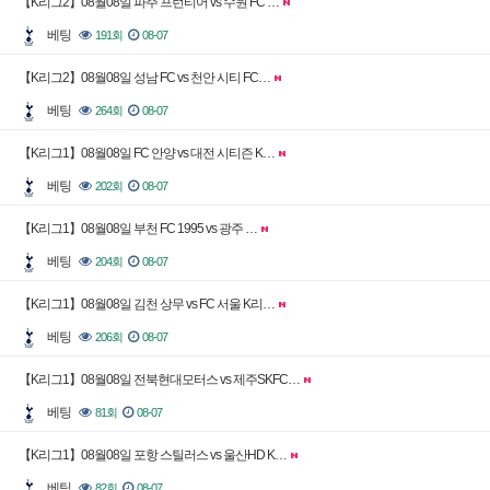
【K리그2】08월08일 파주 프런티어 vs 수원 FC …
베팅
191회
08-07
【K리그2】08월08일 성남 FC vs 천안 시티 FC…
베팅
264회
08-07
【K리그1】08월08일 FC 안양 vs 대전 시티즌 K…
베팅
202회
08-07
【K리그1】08월08일 부천 FC 1995 vs 광주 …
베팅
204회
08-07
【K리그1】08월08일 김천 상무 vs FC 서울 K리…
베팅
206회
08-07
【K리그1】08월08일 전북현대모터스 vs 제주SKFC…
베팅
81회
08-07
【K리그1】08월08일 포항 스틸러스 vs 울산HD K…
베팅
82회
08-07