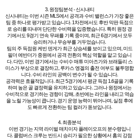
3. 원정팀분석 - 신시내티
신시내티는 이번 시즌 MLS에서
공격과 수비 밸런스가 가장 좋은
팀 중 하나
로 평가받고 있습니다. 1차전에서도 후반 막판 득점으
로 승리를 따내며 단단한 수비력을 입증했습니다.
특히 원정 경
기에서도 9경기 연속 무패를 기록 중이며, 최근 6경기에서 모두
승리하거나 무승부를 거두었습니다.
팀의 주 득점원 케빈 덴게가 최근 상승세를 보이고 있으며, 미드
필더 에반더가 중원에서 공격 전환의 핵심 역할을 맡고 있습니
다. 다만, 이번 경기에서는
수비수 매튜 미아즈가와 브래들리 스
미스가 부상으로 결장
하고, 루카스 엥겔의 출전 여부도 불투명합
니다. 수비 라인의 공백이 변수가 될 수 있습니다.
공격력은 효율적입니다.
최근 5경기에서 평균 득점 1.6골을 기록
하며 높은 골 결정력을 유지
하고 있습니다. 그러나 원정에서는
수비적으로 경기하는 경향이 강해, 초반에는 라인을 내리고 역습
을 노릴 가능성이 큽니다. 경기 운영 능력이 뛰어나며, 실점 후에
도 빠르게 전환하는 팀 컬러가 돋보입니다.
4. 최종분석
이번 경기는 지역 라이벌 매치이자 플레이오프의 분수령입니
다.
콜럼버스 크루는 반드시 승리가 필요한 상황에서 홈의 강점