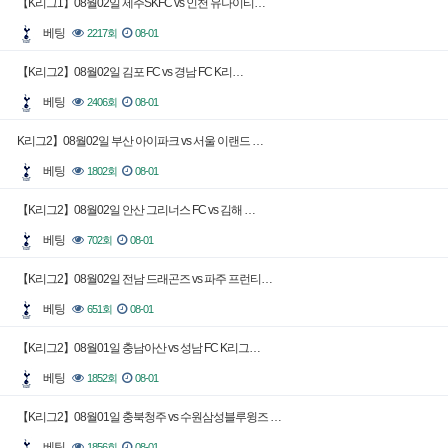
【K리그1】08월02일 제주SKFC vs 인천 유나이티…
베팅
2217회
08-01
【K리그2】08월02일 김포 FC vs 경남 FC K리…
베팅
2406회
08-01
K리그2】08월02일 부산 아이파크 vs 서울 이랜드 …
베팅
1802회
08-01
【K리그2】08월02일 안산 그리너스 FC vs 김해 …
베팅
702회
08-01
【K리그2】08월02일 전남 드래곤즈 vs 파주 프런티…
베팅
651회
08-01
【K리그2】08월01일 충남아산 vs 성남 FC K리그…
베팅
1852회
08-01
【K리그2】08월01일 충북청주 vs 수원삼성블루윙즈 …
베팅
1856회
08-01