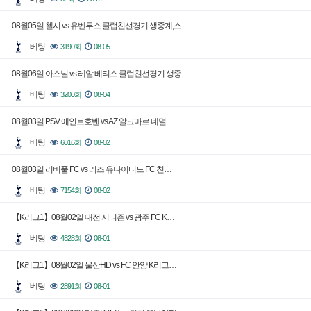
08월05일 첼시 vs 유벤투스 클럽친선경기 생중계,스…
베팅
3190회
08-05
08월06일 아스널 vs 레알 베티스 클럽친선경기 생중…
베팅
3200회
08-04
08월03일 PSV 에인트호벤 vs AZ 알크마르 네덜…
베팅
6016회
08-02
08월03일 리버풀 FC vs 리즈 유나이티드 FC 친…
베팅
7154회
08-02
【K리그1】08월02일 대전 시티즌 vs 광주 FC K…
베팅
4828회
08-01
【K리그1】08월02일 울산HD vs FC 안양 K리그…
베팅
2891회
08-01