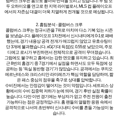
럼버스 크루는 홈으로 돌아와 반격을 노리고 있습니다. 두 팀 모
두 오하이오를 연고로 한 지역 라이벌로서, MLS 컵 플레이오프
에서의 자존심 대결이 더욱 치열하게 전개될 것으로 예상됩니다.
2. 홈팀분석 - 콜럼버스 크루
콜럼버스 크루는 정규시즌을 7위로 마치며 다소 기복 있는 시즌
을 보냈습니다.
플레이오프 1차전에서 신시내티에게 0-1로 패배
했는데, 경기 내용상 공격 전개가 매끄럽지 않았고 유효슈팅이
단 3개에 불과했습니다.
xG(기대 득점)도 0.55로 낮았으며, 주포
디에고 로시가 부진하면서 전체적으로 공격이 무뎌졌습니다.
그럼에도 불구하고 홈에서는 강한 면모를 유지하고 있습니다.
최
근 8번의 홈경기 중 7경기에서 실점을 하면서도 모두 득점에 성
공하는 등 ‘득실 동반형 경기’가 많았습니다.
공격에서는 쿠치오
에르난데스와 크리스티안 라미레즈가 핵심 역할을 담당하며, 짧
은 패스 중심의 점유율 축구로 상대를 압박합니다.
수비진에서는 안정감이 떨어지는 것이 약점입니다. 세트피스 상
황에서의 수비 집중력 저하가 눈에 띄며, 경기 후반 실점 확률이
높습니다. 다만 이번 경기에는
부상자가 없고 주전 전원이 출전
가능
하다는 점은 긍정적입니다. 홈 팬들의 열렬한 응원 속에서
공격적으로 나서며 초반부터 신시내티 수비를 흔들 가능성이 높
습니다.