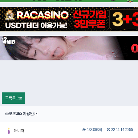
목록으로
스포츠365 이용안내
22-11-14 20:55
133,063회
매니저