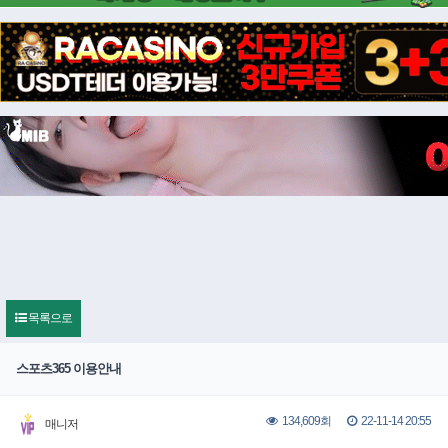
목록으로
스포츠365 이용안내
22-11-14 20:55
134,609회
매니저