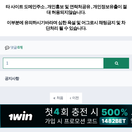
타 사이트 도메인주소 , 개인홍보 및 연락처공유 , 개인정보유출이 절
대 허용되지않습니다.
이부분에 유의하시기바라며 심한 욕설 및 어그로시 채팅금지 및 차
단처리 될 수 있습니다.
댓글
0개
공지사항
처음
이전