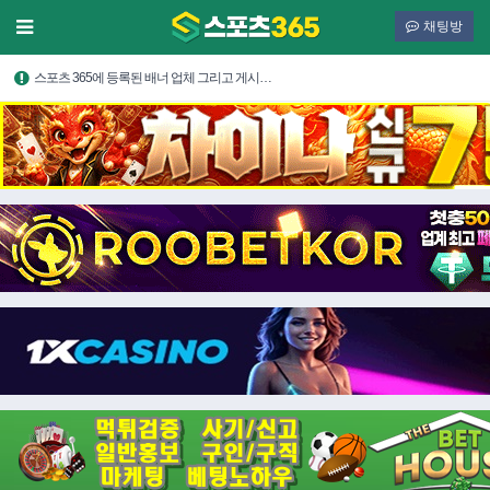
채팅방
스포츠 365에 등록된 배너 업체 그리고 게시…