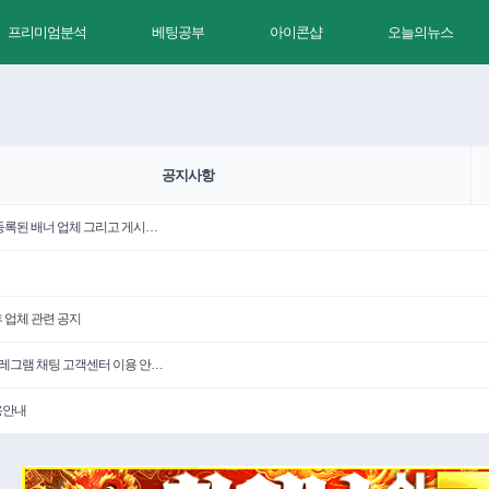
프리미엄분석
베팅공부
아이콘샵
오늘의뉴스
공지사항
 등록된 배너 업체 그리고 게시…
휴 업체 관련 공지
텔레그램 채팅 고객센터 이용 안…
용안내