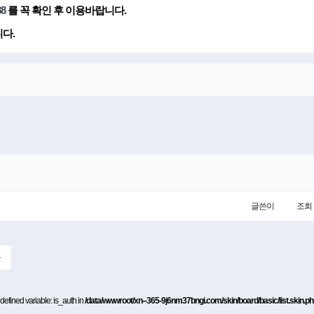
88
를 꼭 확인 후 이용바랍니다.
다.
글쓴이
조회
음
defined variable: is_auth in
/data/wwwroot/xn--365-9j6nm37bngi.com/skin/board/basic/list.skin.p