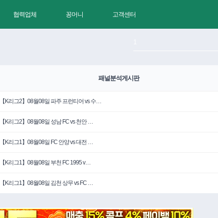
협력업체
꽁머니
고객센터
패널분석게시판
【K리그2】08월08일 파주 프런티어 vs 수…
【K리그2】08월08일 성남 FC vs 천안 …
【K리그1】08월08일 FC 안양 vs 대전 …
【K리그1】08월08일 부천 FC 1995 v…
【K리그1】08월08일 김천 상무 vs FC …