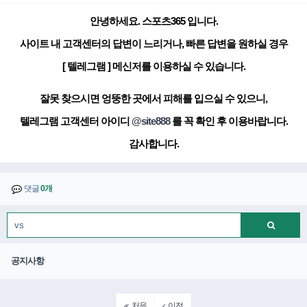
안녕하세요. 스포츠365 입니다.
사이트 내 고객센터의 답변이 느리거나, 빠른 답변을 원하실 경우
[ 텔레그램 ] 메신저를 이용하실 수 있습니다.
잘못 찾으시면 엉뚱한 곳에서 피해를 입으실 수 있으니,
텔레그램 고객센터 아이디
@site888
를 꼭 확인 후 이용바랍니다.
감사합니다.
댓글
0개
공지사항
처음
이전