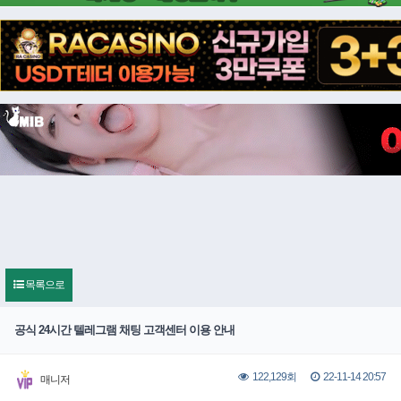
목록으로
공식 24시간 텔레그램 채팅 고객센터 이용 안내
22-11-14 20:57
122,129회
매니저