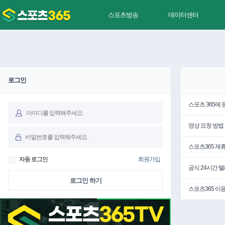
스포츠방송
데이터센터
로그인
스포츠 365에
영상 요청 방법
스포츠365 제
자동 로그인
회원가입
공식 24시간 
로그인 하기
스포츠365 이