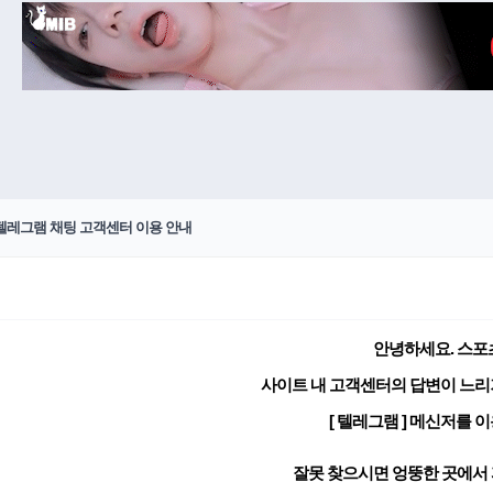
 텔레그램 채팅 고객센터 이용 안내
안녕하세요. 스포츠
사이트 내 고객센터의 답변이 느리
[ 텔레그램 ] 메신저를 
잘못 찾으시면 엉뚱한 곳에서 