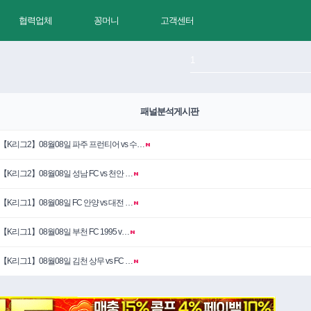
협력업체
꽁머니
고객센터
패널분석게시판
【K리그2】08월08일 파주 프런티어 vs 수…
【K리그2】08월08일 성남 FC vs 천안 …
【K리그1】08월08일 FC 안양 vs 대전 …
【K리그1】08월08일 부천 FC 1995 v…
【K리그1】08월08일 김천 상무 vs FC …