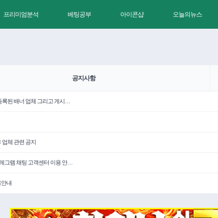
프리미엄분석
베팅공부
아이콘샵
오늘의뉴스
공지사항
 등록된 배너 업체 그리고 게시…
휴 업체 관련 공지
텔레그램 채팅 고객센터 이용 안…
용안내