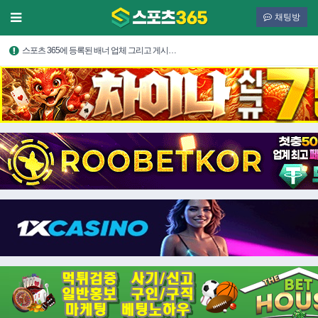
채팅방
스포츠 365에 등록된 배너 업체 그리고 게시…