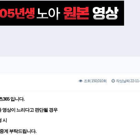
조회 150,010회
작성날짜 22-11-1
365 입니다.
 영상이 느리다고 판단될 경우
청 시
기 중계 부탁드립니다.