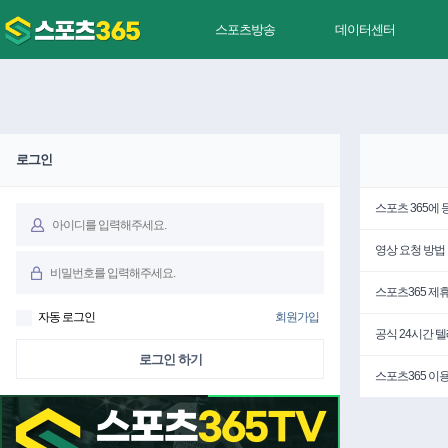
스포츠방송
데이터센터
로그인
스포츠 365에
영상 요청 방법
스포츠365 제
자동 로그인
회원가입
공식 24시간 
로그인 하기
스포츠365 이