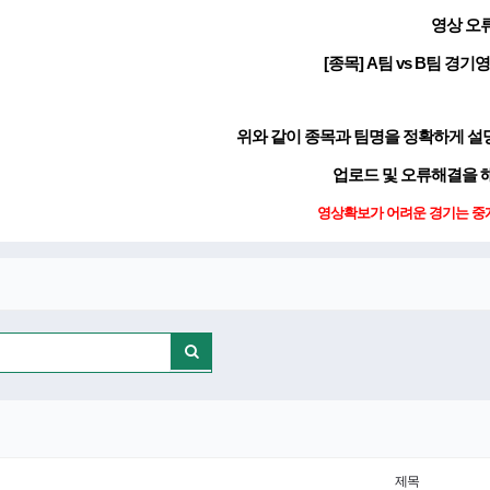
영상 오
[종목] A팀 vs B팀 경
위와 같이 종목과 팀명을 정확하게 설
업로드 및 오류해결을 
영상확보가 어려운 경기는 중계
제목