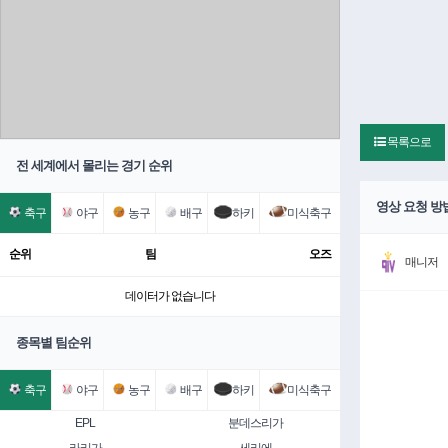
목록으로
전 세계에서 몰리는 경기 순위
영상 요청 방
축구
야구
농구
배구
하키
미식축구
순위
팀
오즈
매니저
데이터가 없습니다
종목별 팀순위
축구
야구
농구
배구
하키
미식축구
EPL
분데스리가