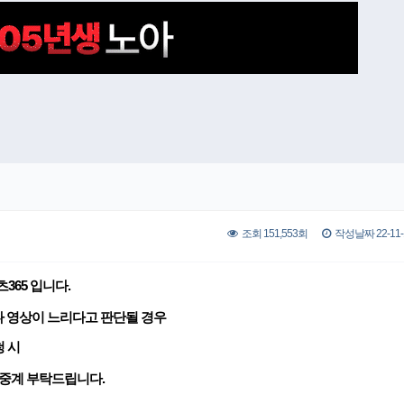
조회 151,553회
작성날짜 22-11-1
365 입니다.
 영상이 느리다고 판단될 경우
청 시
기 중계 부탁드립니다.