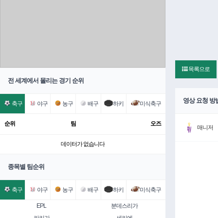
목록으로
전 세계에서 몰리는 경기 순위
영상 요청 방
축구
야구
농구
배구
하키
미식축구
순위
팀
오즈
매니저
데이터가 없습니다
종목별 팀순위
축구
야구
농구
배구
하키
미식축구
EPL
분데스리가