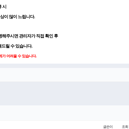
류 시
기영상이 많이 느립니다.
명해주시면 관리자가 직접 확인 후
해드릴 수 있습니다.
가 어려울 수 있습니다.
글쓴이
조회