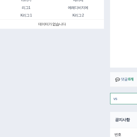
라리가
세리에
리그1
에레디비지에
K리그 1
K리그 2
데이터가 없습니다
댓글
0개
공지사항
번호