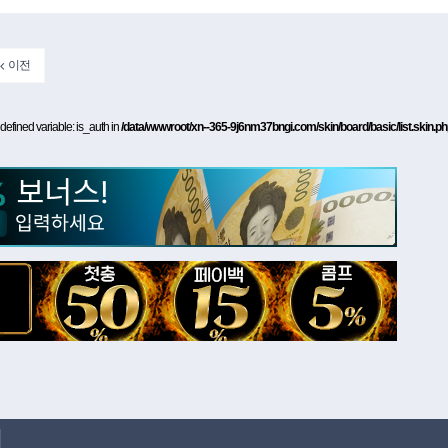
이전
defined variable: is_auth in
/data/wwwroot/xn--365-9j6nm37bngi.com/skin/board/basic/list.skin.p