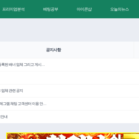
프리미엄분석
베팅공부
아이콘샵
오늘의뉴스
공지사항
 등록된 배너 업체 그리고 게시…
휴 업체 관련 공지
텔레그램 채팅 고객센터 이용 안…
용안내